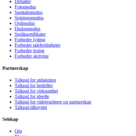
Debatter
Fotomodus
Samtalemodus
Setningsmodus
Ordmodus
Dialogmodus
Språksertifikater
Forbedre lytting
Forbedre taleferdigheter
Forbedre lesing
Forbedre skriving
Partnerskap
Talkpal for utdanning
Talkpal for bedrifter
Talkpal for virksomhet
Talkpal for ideelle
Talkpal for videreselgere og partnerskap
Talkpal-tilknyttet
Selskap
Om