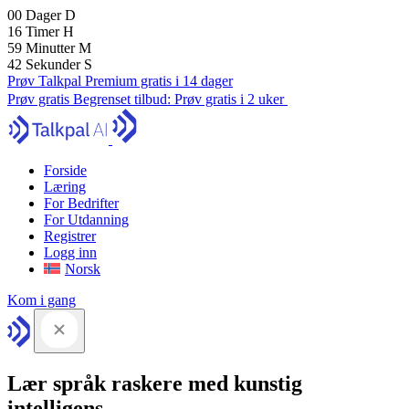
00
Dager
D
16
Timer
H
59
Minutter
M
41
Sekunder
S
Prøv Talkpal Premium gratis i 14 dager
Prøv gratis
Begrenset tilbud:
Prøv gratis i 2 uker
Forside
Læring
For Bedrifter
For Utdanning
Registrer
Logg inn
Norsk
Kom i gang
Lær språk raskere med kunstig
intelligens