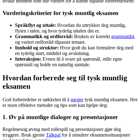
hvilke moment som blir vurdert for å kunne tilpasse forberedelsene.
Vurderingskriterier for tysk muntlig eksamen
Språkflyt og uttale:
Hvordan du uttrykker deg muntlig,
flyten i talen, og hvor tydelig uttalen din er.
Grammatikk og ordforråd:
Bruken av korrekt
grammatikk
og variert ordforråd tilpasset temaet.
Innhold og struktur:
Hvor godt du kan formulere deg med
en tydelig start, midtdel og avslutning.
Interaksjon:
Evnen til å svare på spørsmål, stille egne
spørsmål og holde en naturlig samtale.
Hvordan forberede seg til tysk muntlig
eksamen
God forberedelse er nøkkelen til å
mestre
tysk muntlig eksamen. Her
er noen effektive metoder og tips som kan hjelpe deg:
1. Øv på muntlige dialoger og presentasjoner
Regelmessig øving med rollespill og presentasjoner gjør deg
tryggere. Bruk gjerne
Talkpal
for å simulere eksamenssituasjoner