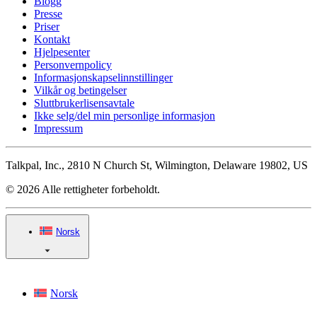
Blogg
Presse
Priser
Kontakt
Hjelpesenter
Personvernpolicy
Informasjonskapselinnstillinger
Vilkår og betingelser
Sluttbrukerlisensavtale
Ikke selg/del min personlige informasjon
Impressum
Talkpal, Inc., 2810 N Church St, Wilmington, Delaware 19802, US
© 2026 Alle rettigheter forbeholdt.
Norsk
Norsk