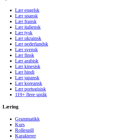
Lær engelsk
Lær spansk
Lær fransk
Lær italiensk
Lær tysk
Lær ukrainsk
Lær nederlandsk
Lær svensk
Lær finsk
Lær arabisk
Lær kinesisk
Lær hindi
Lær japansk
Lær koreansk
Lær portugisisk
119+ flere språk
Læring
Grammatikk
Kurs
Rollespill
Karakterer