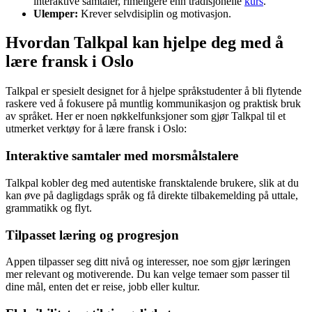
interaktive samtaler, rimeligere enn tradisjonelle
kurs
.
Ulemper:
Krever selvdisiplin og motivasjon.
Hvordan Talkpal kan hjelpe deg med å
lære fransk i Oslo
Talkpal er spesielt designet for å hjelpe språkstudenter å bli flytende
raskere ved å fokusere på muntlig kommunikasjon og praktisk bruk
av språket. Her er noen nøkkelfunksjoner som gjør Talkpal til et
utmerket verktøy for å lære fransk i Oslo:
Interaktive samtaler med morsmålstalere
Talkpal kobler deg med autentiske fransktalende brukere, slik at du
kan øve på dagligdags språk og få direkte tilbakemelding på uttale,
grammatikk og flyt.
Tilpasset læring og progresjon
Appen tilpasser seg ditt nivå og interesser, noe som gjør læringen
mer relevant og motiverende. Du kan velge temaer som passer til
dine mål, enten det er reise, jobb eller kultur.