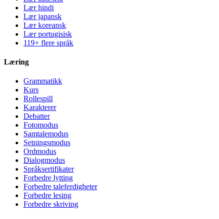
Lær hindi
Lær japansk
Lær koreansk
Lær portugisisk
119+ flere språk
Læring
Grammatikk
Kurs
Rollespill
Karakterer
Debatter
Fotomodus
Samtalemodus
Setningsmodus
Ordmodus
Dialogmodus
Språksertifikater
Forbedre lytting
Forbedre taleferdigheter
Forbedre lesing
Forbedre skriving