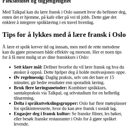
Fleksibilitet og tilgjengelighet
Med Talkpal kan du lære fransk i Oslo uansett hvor du befinner deg,
enten det er hjemme, på kafe eller på vei til jobb. Dette gjør det
enklere å integrere språklæring i en travel hverdag.
Tips for å lykkes med å lære fransk i Oslo
Å lære et språk krever tid og innsats, men med de rette metodene
kan du gjøre prosessen både effektiv og morsom. Her er noen tips
for å få mest mulig ut av dine franskkurs i Oslo:
Sett klare mål:
Definer hvorfor du vil lære fransk og hva du
ønsker å oppnå. Dette hjelper deg å holde motivasjonen oppe.
Øv regelmessig:
Daglig praksis, selv om det bare er 15
minutter, gir bedre resultater enn sporadisk læring.
Bruk flere læringsmetoder:
Kombiner språkkurs,
samtalepraksis via Talkpal, og selvstudium for en helhetlig
tilnærming.
Delta i språkutvekslingsgrupper:
Oslo har flere møteplasser
for språkinteresserte, hvor du kan øve fransk i sosialt lag.
Engasjer deg i fransk kultur:
Se franske filmer, les bøker,
eller besøk franske restauranter i Oslo for å gjøre språket
levende.