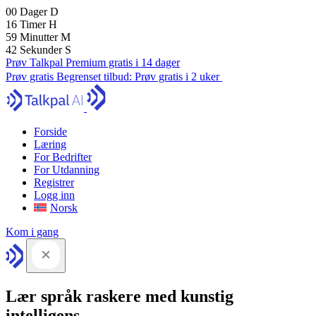
00
Dager
D
16
Timer
H
59
Minutter
M
41
Sekunder
S
Prøv Talkpal Premium gratis i 14 dager
Prøv gratis
Begrenset tilbud:
Prøv gratis i 2 uker
Forside
Læring
For Bedrifter
For Utdanning
Registrer
Logg inn
Norsk
Kom i gang
Lær språk raskere med kunstig
intelligens