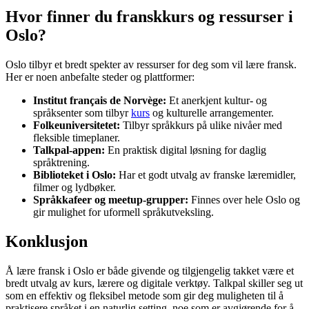
Hvor finner du franskkurs og ressurser i
Oslo?
Oslo tilbyr et bredt spekter av ressurser for deg som vil lære fransk.
Her er noen anbefalte steder og plattformer:
Institut français de Norvège:
Et anerkjent kultur- og
språksenter som tilbyr
kurs
og kulturelle arrangementer.
Folkeuniversitetet:
Tilbyr språkkurs på ulike nivåer med
fleksible timeplaner.
Talkpal-appen:
En praktisk digital løsning for daglig
språktrening.
Biblioteket i Oslo:
Har et godt utvalg av franske læremidler,
filmer og lydbøker.
Språkkafeer og meetup-grupper:
Finnes over hele Oslo og
gir mulighet for uformell språkutveksling.
Konklusjon
Å lære fransk i Oslo er både givende og tilgjengelig takket være et
bredt utvalg av kurs, lærere og digitale verktøy. Talkpal skiller seg ut
som en effektiv og fleksibel metode som gir deg muligheten til å
praktisere språket i en naturlig setting, noe som er avgjørende for å