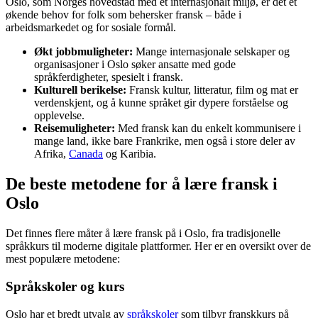
Oslo, som Norges hovedstad med et internasjonalt miljø, er det et
økende behov for folk som behersker fransk – både i
arbeidsmarkedet og for sosiale formål.
Økt jobbmuligheter:
Mange internasjonale selskaper og
organisasjoner i Oslo søker ansatte med gode
språkferdigheter, spesielt i fransk.
Kulturell berikelse:
Fransk kultur, litteratur, film og mat er
verdenskjent, og å kunne språket gir dypere forståelse og
opplevelse.
Reisemuligheter:
Med fransk kan du enkelt kommunisere i
mange land, ikke bare Frankrike, men også i store deler av
Afrika,
Canada
og Karibia.
De beste metodene for å lære fransk i
Oslo
Det finnes flere måter å lære fransk på i Oslo, fra tradisjonelle
språkkurs til moderne digitale plattformer. Her er en oversikt over de
mest populære metodene:
Språkskoler og kurs
Oslo har et bredt utvalg av
språkskoler
som tilbyr franskkurs på