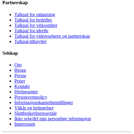
Partnerskap
Talkpal for utdanning
Talkpal for bedrifter
Talkpal for virksomhet
Talkpal for ideelle
Talkpal for videreselgere og partnerskap
Talkpal-tilknyttet
Selskap
Om
Blogg
Presse
Priser
Kontakt
Hjelpesenter
Personvernpolicy
Informasjonskapselinnstillinger
Vilkår og betingelser
Sluttbrukerlisensavtale
Ikke selg/del min personlige informasjon
Impressum