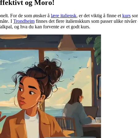
ffektivt og Moro!
onelt. For de som ønsker å
lære italiensk
, er det viktig å finne et
kurs
som
måte. I
Trondheim
finnes det flere italienskkurs som passer ulike nivåe
alkpal, og hva du kan forvente av et godt kurs.