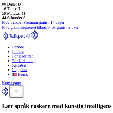
00
Dager
D
16
Timer
H
59
Minutter
M
43
Sekunder
S
Prøv Talkpal Premium gratis i 14 dager
Prøv gratis
Begrenset tilbud:
Prøv gratis i 2 uker
Forside
Læring
For Bedrifter
For Utdanning
Registrer
Logg inn
Norsk
Kom i gang
Lær språk raskere med kunstig intelligens