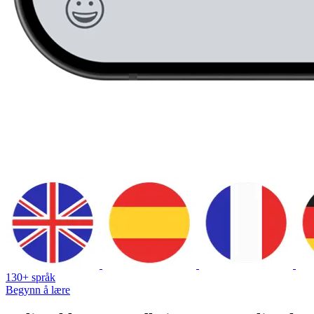
130+ språk
Begynn å lære