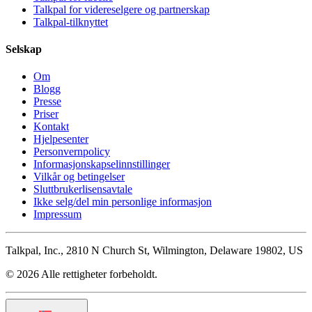
Talkpal for videreselgere og partnerskap
Talkpal-tilknyttet
Selskap
Om
Blogg
Presse
Priser
Kontakt
Hjelpesenter
Personvernpolicy
Informasjonskapselinnstillinger
Vilkår og betingelser
Sluttbrukerlisensavtale
Ikke selg/del min personlige informasjon
Impressum
Talkpal, Inc., 2810 N Church St, Wilmington, Delaware 19802, US
© 2026 Alle rettigheter forbeholdt.