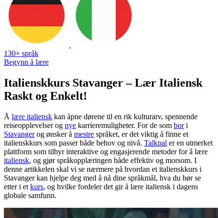
130+ språk
Begynn å lære
Italienskkurs Stavanger – Lær Italiensk
Raskt og Enkelt!
Å
lære italiensk
kan åpne dørene til en rik kulturarv, spennende
reiseopplevelser og
nye
karrieremuligheter. For de som
bor
i
Stavanger
og ønsker å
mestre
språket, er det viktig å finne et
italienskkurs som passer både behov og nivå.
Talkpal
er en utmerket
plattform som tilbyr interaktive og engasjerende metoder for å lære
italiensk
, og gjør språkopplæringen både effektiv og morsom. I
denne artikkelen skal vi se nærmere på hvordan et italienskkurs i
Stavanger kan hjelpe deg med å nå dine språkmål, hva du bør se
etter i et
kurs
, og hvilke fordeler det gir å lære italiensk i dagens
globale samfunn.