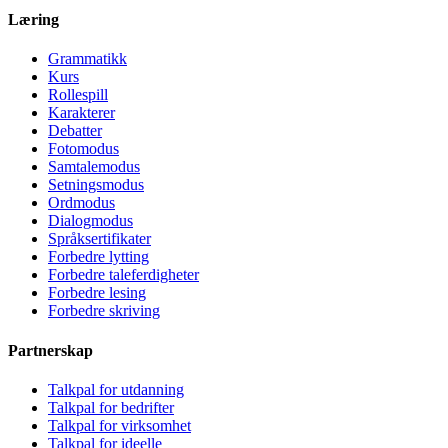
Læring
Grammatikk
Kurs
Rollespill
Karakterer
Debatter
Fotomodus
Samtalemodus
Setningsmodus
Ordmodus
Dialogmodus
Språksertifikater
Forbedre lytting
Forbedre taleferdigheter
Forbedre lesing
Forbedre skriving
Partnerskap
Talkpal for utdanning
Talkpal for bedrifter
Talkpal for virksomhet
Talkpal for ideelle