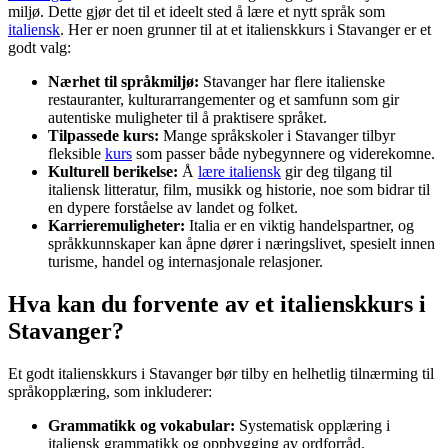
miljø. Dette gjør det til et ideelt sted å lære et nytt språk som
italiensk
. Her er noen grunner til at et italienskkurs i Stavanger er et
godt valg:
Nærhet til språkmiljø:
Stavanger har flere italienske
restauranter, kulturarrangementer og et samfunn som gir
autentiske muligheter til å praktisere språket.
Tilpassede kurs:
Mange språkskoler i Stavanger tilbyr
fleksible
kurs
som passer både nybegynnere og viderekomne.
Kulturell berikelse:
Å
lære italiensk
gir deg tilgang til
italiensk litteratur, film, musikk og historie, noe som bidrar til
en dypere forståelse av landet og folket.
Karrieremuligheter:
Italia er en viktig handelspartner, og
språkkunnskaper kan åpne dører i næringslivet, spesielt innen
turisme, handel og internasjonale relasjoner.
Hva kan du forvente av et italienskkurs i
Stavanger?
Et godt italienskkurs i Stavanger bør tilby en helhetlig tilnærming til
språkopplæring, som inkluderer:
Grammatikk og vokabular:
Systematisk opplæring i
italiensk grammatikk og oppbygging av ordforråd.