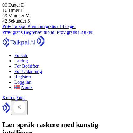
00
Dager
D
16
Timer
H
59
Minutter
M
41
Sekunder
S
Prøv Talkpal Premium gratis i 14 dager
Prøv gratis
Begrenset tilbud:
Prøv gratis i 2 uker
Forside
Læring
For Bedrifter
For Utdanning
Registrer
Logg inn
Norsk
Kom i gang
Lær språk raskere med kunstig
intelligens