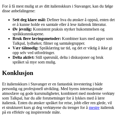
For å få mest mulig ut av ditt italienskkurs i Stavanger, kan du følge
disse anbefalingene:
Sett deg klare mål:
Definer hva du ønsker å oppnå, enten det
er å kunne holde en samtale eller å lese italiensk litteratur.
Øv jevnlig:
Konsistent praksis styrker hukommelsen og
språkkunnskapene.
Bruk flere læringsmetoder:
Kombiner kurs med apper som
Talkpal, lydbøker, filmer og samtalegrupper.
Vær tålmodig:
Språklæring tar tid, og det er viktig å ikke gi
opp selv ved utfordringer.
Delta aktivt:
Still spørsmål, delta i diskusjoner og bruk
språket så mye som mulig.
Konklusjon
Et italienskkurs i Stavanger er en fantastisk investering i både
personlig og profesjonell utvikling. Med byens internasjonale
atmosfære og gode kursmuligheter, kombinert med moderne verktøy
som Talkpal, har du alle forutsetninger for å lykkes med å lære
italiensk. Enten du ønsker språket for reise, jobb eller ren glede, vil
et strukturert kurs gi deg verktøyene du trenger for å
mestre
italiensk
på en effektiv og inspirerende måte.