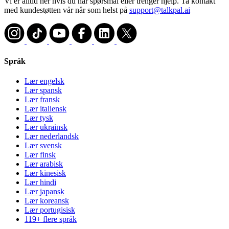
Vi er alltid her hvis du har spørsmål eller trenger hjelp. Ta kontakt
med kundestøtten vår når som helst på
support@talkpal.ai
Språk
Lær engelsk
Lær spansk
Lær fransk
Lær italiensk
Lær tysk
Lær ukrainsk
Lær nederlandsk
Lær svensk
Lær finsk
Lær arabisk
Lær kinesisk
Lær hindi
Lær japansk
Lær koreansk
Lær portugisisk
119+ flere språk