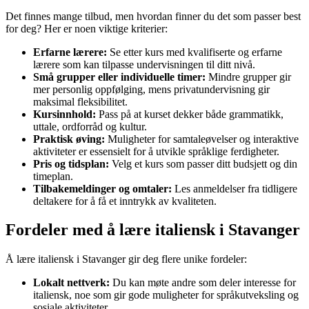
Det finnes mange tilbud, men hvordan finner du det som passer best
for deg? Her er noen viktige kriterier:
Erfarne lærere:
Se etter kurs med kvalifiserte og erfarne
lærere som kan tilpasse undervisningen til ditt nivå.
Små grupper eller individuelle timer:
Mindre grupper gir
mer personlig oppfølging, mens privatundervisning gir
maksimal fleksibilitet.
Kursinnhold:
Pass på at kurset dekker både grammatikk,
uttale, ordforråd og kultur.
Praktisk øving:
Muligheter for samtaleøvelser og interaktive
aktiviteter er essensielt for å utvikle språklige ferdigheter.
Pris og tidsplan:
Velg et kurs som passer ditt budsjett og din
timeplan.
Tilbakemeldinger og omtaler:
Les anmeldelser fra tidligere
deltakere for å få et inntrykk av kvaliteten.
Fordeler med å lære italiensk i Stavanger
Å lære italiensk i Stavanger gir deg flere unike fordeler:
Lokalt nettverk:
Du kan møte andre som deler interesse for
italiensk, noe som gir gode muligheter for språkutveksling og
sosiale aktiviteter.