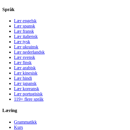
Språk
Lær engelsk
Lær spansk
Lær fransk
Lær italiensk
Lær tysk
Lær ukrainsk
Lær nederlandsk
Lær svensk
Lær finsk
Lær arabisk
Lær kinesisk
Lær hindi
Lær japansk
Lær koreansk
Lær portugisisk
119+ flere språk
Læring
Grammatikk
Kurs