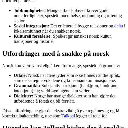
effektivt på norsk.
Jobbmuligheter:
Mange arbeidsplasser krever gode
norskferdigheter, spesielt innen helse, utdanning og offentlig
sektor.
Sosial integrasjon:
Det er lettere å bygge relasjoner og
delta
i
lokalsamfunnet når du snakker norsk.
Kulturell forståelse:
Språket gir innsikt i norsk kultur,
tradisjoner og historie.
Utfordringer med å snakke på norsk
Norsk kan være vanskelig å lære for mange, spesielt på grunn av:
Uttale:
Norsk har flere lyder som ikke finnes i andre språk,
som de særegne vokalene og konsonantkombinasjonene.
Grammatikk:
Substantiv har kjønn (hankjønn, hunkjønn,
intetkjønn), og verbbøyningene kan variere.
Dialekter:
Norge har mange dialekter som kan gjøre det
utfordrende å forstå og bli forstått.
Disse utfordringene gjør det ekstra viktig å øve regelmessig og få
korrekt tilbakemelding, noe som
Talkpal
legger til rette for.