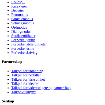
Rollespill
Karakterer
Debatter
Fotomodus
Samtalemodus
Setningsmodus
Ordmodus
Dialogmodus
Språksertifikater
Forbedre lytting
Forbedre taleferdigheter
Forbedre lesing
Forbedre skriving
Partnerskap
Talkpal for utdanning
Talkpal for bedrifter
Talkpal for virksomhet
Talkpal for ideelle
Talkpal for videreselgere og partnerskap
Talkpal-tilknyttet
Selskap