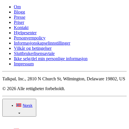
Om
Blogg
Presse
Priser
Kontakt
Hjelpesenter
Personvernpolicy
Informasjonskapselinnstillinger
Vilkår og betingelser
Sluttbrukerlisensavtale
Ikke selg/del min personlige informasjon
Impressum
Talkpal, Inc., 2810 N Church St, Wilmington, Delaware 19802, US
© 2026 Alle rettigheter forbeholdt.
Norsk