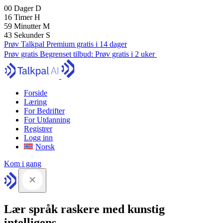
00
Dager
D
16
Timer
H
59
Minutter
M
41
Sekunder
S
Prøv Talkpal Premium gratis i 14 dager
Prøv gratis
Begrenset tilbud:
Prøv gratis i 2 uker
Forside
Læring
For Bedrifter
For Utdanning
Registrer
Logg inn
Norsk
Kom i gang
Lær språk raskere med kunstig
intelligens