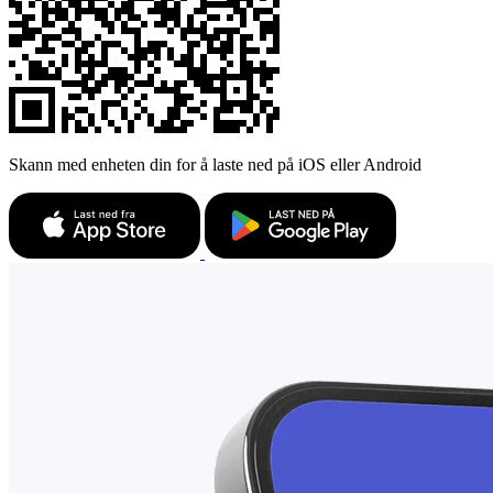
Skann med enheten din for å laste ned på iOS eller Android