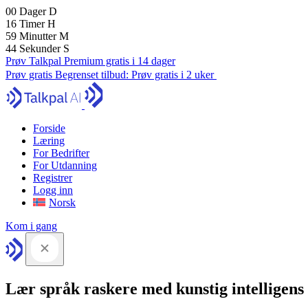
00
Dager
D
16
Timer
H
59
Minutter
M
43
Sekunder
S
Prøv Talkpal Premium gratis i 14 dager
Prøv gratis
Begrenset tilbud:
Prøv gratis i 2 uker
Forside
Læring
For Bedrifter
For Utdanning
Registrer
Logg inn
Norsk
Kom i gang
Lær språk raskere med kunstig intelligens