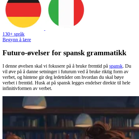
130+ språk
Begynn å lære
Futuro-øvelser for spansk grammatikk
I denne øvelsen skal vi fokusere på å bruke fremtid på
spansk
. Du
vil øve på å danne setninger i futurum ved å bruke riktig form av
verbet, og hintene gir deg ledetråder om hvordan du skal bøye
verbet i fremtid. Husk at på spansk legges endelser direkte til hele
infinitivformen av verbet.