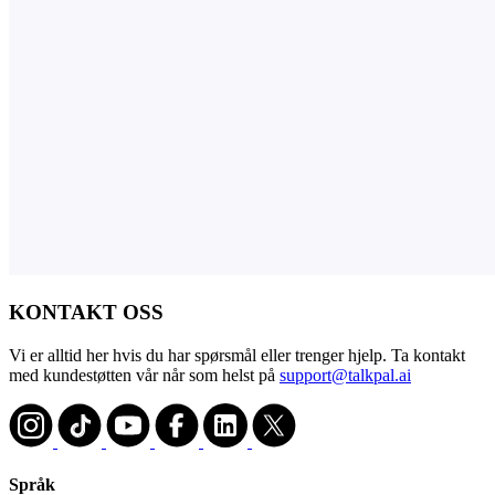
KONTAKT OSS
Vi er alltid her hvis du har spørsmål eller trenger hjelp. Ta kontakt
med kundestøtten vår når som helst på
support@talkpal.ai
Språk