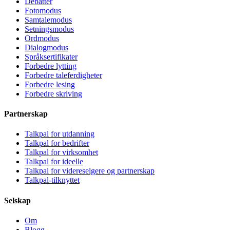
Debatter
Fotomodus
Samtalemodus
Setningsmodus
Ordmodus
Dialogmodus
Språksertifikater
Forbedre lytting
Forbedre taleferdigheter
Forbedre lesing
Forbedre skriving
Partnerskap
Talkpal for utdanning
Talkpal for bedrifter
Talkpal for virksomhet
Talkpal for ideelle
Talkpal for videreselgere og partnerskap
Talkpal-tilknyttet
Selskap
Om
Blogg