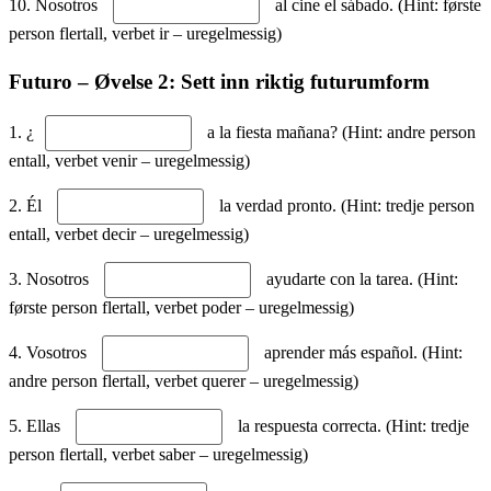
10. Nosotros
al cine el sábado. (Hint: første
person flertall, verbet ir – uregelmessig)
Futuro – Øvelse 2: Sett inn riktig futurumform
1. ¿
a la fiesta mañana? (Hint: andre person
entall, verbet venir – uregelmessig)
2. Él
la verdad pronto. (Hint: tredje person
entall, verbet decir – uregelmessig)
3. Nosotros
ayudarte con la tarea. (Hint:
første person flertall, verbet poder – uregelmessig)
4. Vosotros
aprender más español. (Hint:
andre person flertall, verbet querer – uregelmessig)
5. Ellas
la respuesta correcta. (Hint: tredje
person flertall, verbet saber – uregelmessig)