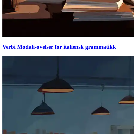
Verbi Modali-øvelser for italiensk grammatikk