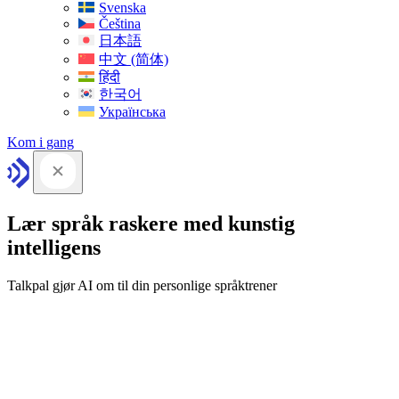
Svenska
Čeština
日本語
中文 (简体)
हिंदी
한국어
Українська
Kom i gang
Lær språk raskere med kunstig
intelligens
Talkpal gjør AI om til din personlige språktrener