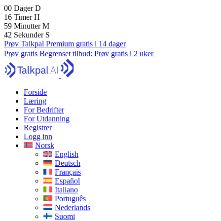
00
Dager
D
16
Timer
H
59
Minutter
M
40
Sekunder
S
Prøv Talkpal Premium gratis i 14 dager
Prøv gratis
Begrenset tilbud:
Prøv gratis i 2 uker
Forside
Læring
For Bedrifter
For Utdanning
Registrer
Logg inn
Norsk
English
Deutsch
Français
Español
Italiano
Português
Nederlands
Suomi