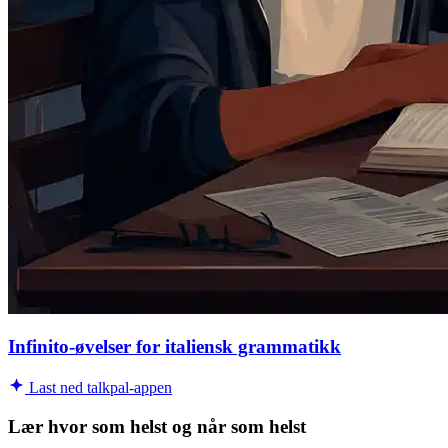
Infinito-øvelser for italiensk grammatikk
Last ned talkpal-appen
Lær hvor som helst og når som helst