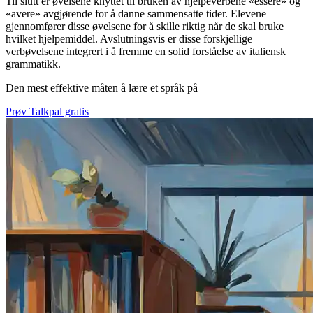
Til slutt er øvelsene knyttet til bruken av hjelpeverbene «essere» og
«avere» avgjørende for å danne sammensatte tider. Elevene
gjennomfører disse øvelsene for å skille riktig når de skal bruke
hvilket hjelpemiddel. Avslutningsvis er disse forskjellige
verbøvelsene integrert i å fremme en solid forståelse av italiensk
grammatikk.
Den mest effektive måten å lære et språk på
Prøv Talkpal gratis