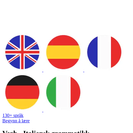
130+ språk
Begynn å lære