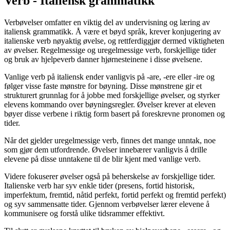
Verb - Italiensk grammatikk
Verbøvelser omfatter en viktig del av undervisning og læring av
italiensk grammatikk. Å være et bøyd språk, krever konjugering av
italienske verb nøyaktig øvelse, og rettferdiggjør dermed viktigheten
av øvelser. Regelmessige og uregelmessige verb, forskjellige tider
og bruk av hjelpeverb danner hjørnesteinene i disse øvelsene.
Vanlige verb på italiensk ender vanligvis på -are, -ere eller -ire og
følger visse faste mønstre for bøyning. Disse mønstrene gir et
strukturert grunnlag for å jobbe med forskjellige øvelser, og styrker
elevens kommando over bøyningsregler. Øvelser krever at eleven
bøyer disse verbene i riktig form basert på foreskrevne pronomen og
tider.
Når det gjelder uregelmessige verb, finnes det mange unntak, noe
som gjør dem utfordrende. Øvelser innebærer vanligvis å drille
elevene på disse unntakene til de blir kjent med vanlige verb.
Videre fokuserer øvelser også på beherskelse av forskjellige tider.
Italienske verb har syv enkle tider (presens, fortid historisk,
imperfektum, fremtid, nåtid perfekt, fortid perfekt og fremtid perfekt)
og syv sammensatte tider. Gjennom verbøvelser lærer elevene å
kommunisere og forstå ulike tidsrammer effektivt.