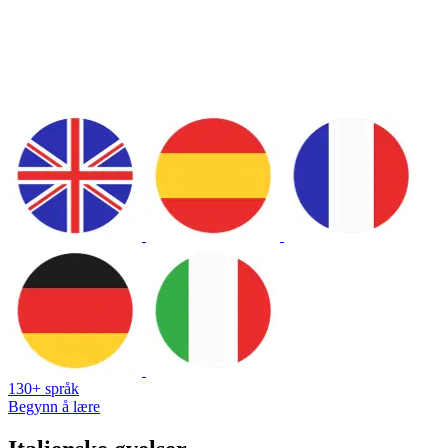
130+ språk
Begynn å lære