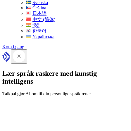
Svenska
Čeština
日本語
中文 (简体)
हिंदी
한국어
Українська
Kom i gang
Lær språk raskere med kunstig
intelligens
Talkpal gjør AI om til din personlige språktrener