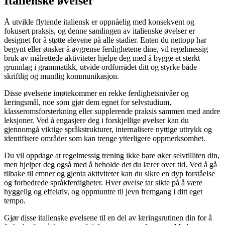
Italienske øvelser
Å utvikle flytende italiensk er oppnåelig med konsekvent og
fokusert praksis, og denne samlingen av italienske øvelser er
designet for å støtte elevene på alle stadier. Enten du nettopp har
begynt eller ønsker å avgrense ferdighetene dine, vil regelmessig
bruk av målrettede aktiviteter hjelpe deg med å bygge et sterkt
grunnlag i grammatikk, utvide ordforrådet ditt og styrke både
skriftlig og muntlig kommunikasjon.
Disse øvelsene imøtekommer en rekke ferdighetsnivåer og
læringsmål, noe som gjør dem egnet for selvstudium,
klasseromsforsterkning eller supplerende praksis sammen med andre
leksjoner. Ved å engasjere deg i forskjellige øvelser kan du
gjennomgå viktige språkstrukturer, internalisere nyttige uttrykk og
identifisere områder som kan trenge ytterligere oppmerksomhet.
Du vil oppdage at regelmessig trening ikke bare øker selvtilliten din,
men hjelper deg også med å beholde det du lærer over tid. Ved å gå
tilbake til emner og gjenta aktiviteter kan du sikre en dyp forståelse
og forbedrede språkferdigheter. Hver øvelse tar sikte på å være
hyggelig og effektiv, og oppmuntre til jevn fremgang i ditt eget
tempo.
Gjør disse italienske øvelsene til en del av læringsrutinen din for å