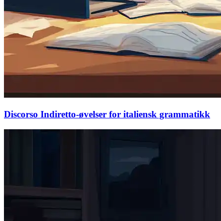
Discorso Indiretto-øvelser for italiensk grammatikk