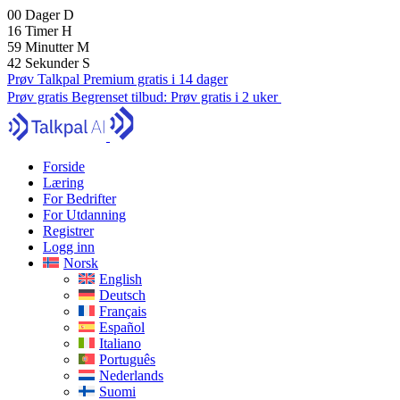
00
Dager
D
16
Timer
H
59
Minutter
M
40
Sekunder
S
Prøv Talkpal Premium gratis i 14 dager
Prøv gratis
Begrenset tilbud:
Prøv gratis i 2 uker
Forside
Læring
For Bedrifter
For Utdanning
Registrer
Logg inn
Norsk
English
Deutsch
Français
Español
Italiano
Português
Nederlands
Suomi