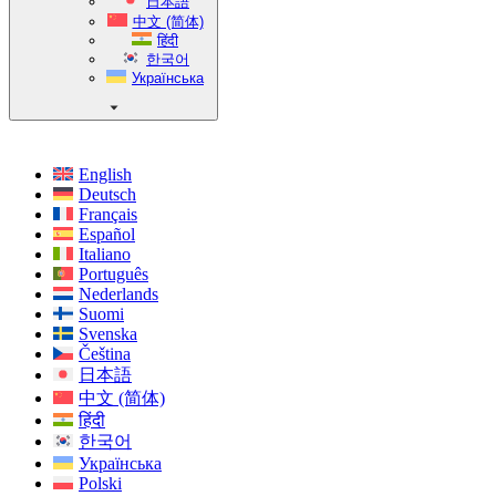
日本語
中文 (简体)
हिंदी
한국어
Українська
English
Deutsch
Français
Español
Italiano
Português
Nederlands
Suomi
Svenska
Čeština
日本語
中文 (简体)
हिंदी
한국어
Українська
Polski