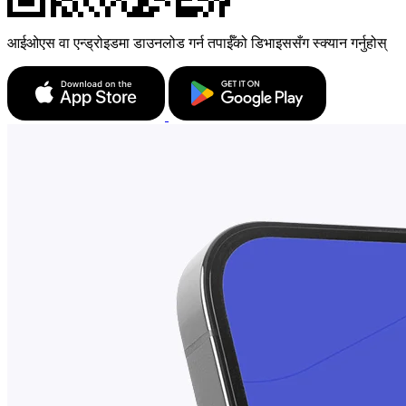
आईओएस वा एन्ड्रोइडमा डाउनलोड गर्न तपाईँको डिभाइससँग स्क्यान गर्नुहोस्