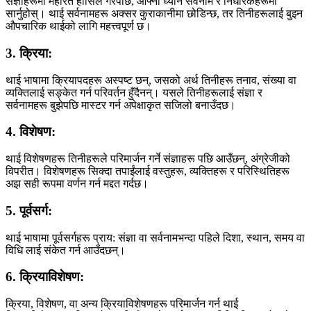
संज्ञाहरूमा महारत हासिल गरेपछि, आफ्नो ध्यान सर्वनाम र निर्धारकहरूमा
सार्नुहोस्। थाई सर्वनामहरू अक्सर कुराकानीमा छोडिन्छ, तर तिनीहरूलाई बुझ्न
औपचारिक थाईको लागि महत्त्वपूर्ण छ।
3. क्रिया:
थाई भाषामा क्रियापदहरू अस्पष्ट छन्, जसको अर्थ तिनीहरू तनाव, संख्या वा
व्यक्तिलाई सङ्केत गर्न परिवर्तन हुँदैनन्। यसले तिनीहरूलाई संज्ञा र
सर्वनामहरू बुझेपछि मास्टर गर्न अपेक्षाकृत सजिलो बनाउँदछ।
4. विशेषण:
थाई विशेषणहरू तिनीहरूले परिमार्जन गर्ने संज्ञाहरू पछि आउँछन्, अंग्रेजीको
विपरीत। विशेषणहरू सिक्दा तपाईंलाई वस्तुहरू, व्यक्तिहरू र परिस्थितिहरू
अझ सही रूपमा वर्णन गर्न मद्दत गर्दछ।
5. पूर्वसर्ग:
थाई भाषामा पूर्वसर्गहरू प्राय: संज्ञा वा सर्वनामभन्दा पहिले दिशा, स्थान, समय वा
विधि लाई संकेत गर्न आउँदछन्।
6. क्रियाविशेषण:
क्रिया, विशेषण, वा अन्य क्रियाविशेषणहरू परिमार्जन गर्न थाई