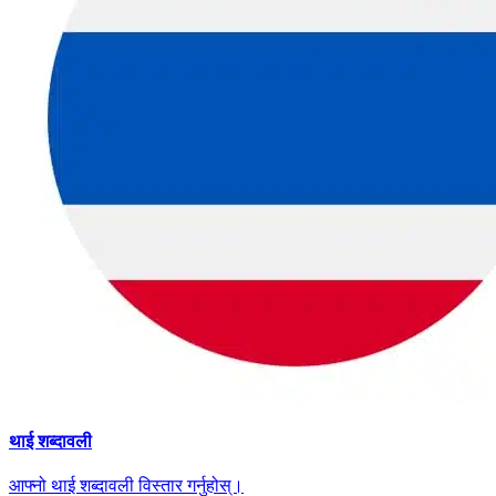
थाई शब्दावली
आफ्नो थाई शब्दावली विस्तार गर्नुहोस्।