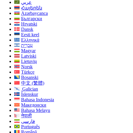
عربي
Հայերեն
Azərbaycanca
Български
Hrvatski
Dansk
Eesti keel
Ελληνικά
עִברִית
Magyar
Latviski
Lietuvių
Norsk
Türkçe
Bosanski
中文 (繁體)
Galician
Íslenskur
Bahasa Indonesia
Македонски
Bahasa Melayu
नेपाली
فارسی
Português
Română