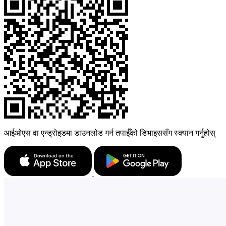
आईओएस वा एन्ड्रोइडमा डाउनलोड गर्न तपाईँको डिभाइससँग स्क्यान गर्नुहोस्