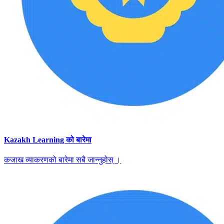
Kazakh Learning को बारेमा
कजाख व्याकरणको बारेमा सबै जान्नुहोस् ।