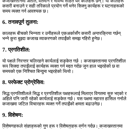
कजाखस्तानमा अतीत, वर्तमान र भविष्य सहित धेरै कालहरू छन्। यी कालहरू
कसरी बनाउने र सही तरिकाले प्रयोग गर्ने भनेर सिक्नु कार्यहरू र घटनाहरूको
समय व्यक्त गर्न आवश्यक छ।
6. तनावपूर्ण तुलना:
कालहरू बीचको भिन्नता र उनीहरूले एकअर्कासँग कसरी अन्तरक्रिया गर्छन्
भन्ने कुरा बुझ्दा कजाख व्याकरणको तपाईंको समझ गहिरो हुनेछ।
7. प्रगतिशील:
यो पक्षले निरन्तर चलिरहने कार्यलाई सङ्केत गर्छ । कजाखस्तानमा प्रगतिशील
रूप सिक्दा तपाईंलाई कार्यहरू व्यक्त गर्न मद्दत गर्दछ जुन हाल भइरहेको छ वा
समयको एक निश्चित बिन्दुमा भइरहेको थियो।
8. परफेक्ट प्रोग्रेसिव:
सिद्ध प्रगतिशीलले सिद्ध र प्रगतिशील पक्षहरूलाई मिलाएर विगतमा सुरु भएको र
अहिले पनि जारी रहेको कार्यलाई सङ्केत गर्छ। यस पक्षमा महारत हासिल गर्नाले
कजाखमा जटिल विचारहरू व्यक्त गर्ने तपाईंको क्षमता बढाउनेछ।
9. विशेषण:
विशेषणहरूले संज्ञाहरूको गुण हरू र विशेषताहरू वर्णन गर्दछ। कजाखस्तानमा