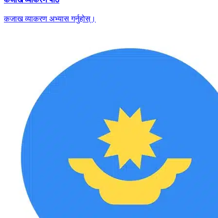
कजाख व्याकरण अभ्यास गर्नुहोस्।