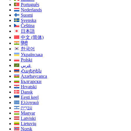
Português
Nederlands
Suomi
Svenska
Čeština
日本語
中文 (简体)
हिंदी
한국어
Українська
Polski
عربي
Հայերեն
Azərbaycanca
Български
Hrvatski
Dansk
Eesti keel
Ελληνικά
עִברִית
Magyar
Latviski
Lietuvių
Norsk