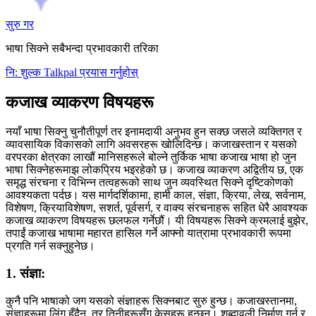
सुरु गर
भाषा सिक्ने सबैभन्दा प्रभावकारी तरिका
नि: शुल्क Talkpal प्रयास गर्नुहोस्
कजाख व्याकरण विषयहरू
नयाँ भाषा सिक्नु चुनौतीपूर्ण तर इनामदायी अनुभव हुन सक्छ जसले व्यक्तिगत र
व्यावसायिक विकासको लागि अवसरहरू खोलिदिन्छ। कजाखस्तान र यसको
वरपरका क्षेत्रका लाखौं मानिसहरूले बोल्ने तुर्किक भाषा कजाख भाषा हो जुन
भाषा सिक्नेहरूमाझ लोकप्रिय भइरहेको छ। कजाख व्याकरण अद्वितीय छ, एक
समृद्ध संरचना र विभिन्न तत्वहरूको साथ जुन व्यवस्थित सिक्ने दृष्टिकोणको
आवश्यकता पर्दछ। यस मार्गदर्शिकामा, हामी काल, संज्ञा, क्रिया, लेख, सर्वनाम,
विशेषण, क्रियाविशेषण, सशर्त, पूर्वसर्ग, र वाक्य संरचनाहरू सहित धेरै आवश्यक
कजाख व्याकरण विषयहरू छलफल गर्नेछौं। यी विषयहरू सिक्ने क्रमलाई बुझेर,
तपाईं कजाख भाषामा महारत हासिल गर्ने आफ्नो यात्रामा प्रभावकारी रूपमा
प्रगति गर्न सक्नुहुनेछ।
1. संज्ञा:
कुनै पनि भाषाको जग यसको संज्ञाहरू सिक्नबाट सुरु हुन्छ। कजाखस्तानमा,
संज्ञाहरूमा लिंग हुँदैन, तर तिनीहरूसँग केसहरू हुन्छन्। शब्दावली निर्माण गर्न र