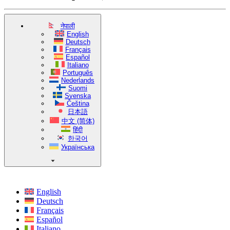
नेपाली
English
Deutsch
Français
Español
Italiano
Português
Nederlands
Suomi
Svenska
Čeština
日本語
中文 (简体)
हिंदी
한국어
Українська
English
Deutsch
Français
Español
Italiano