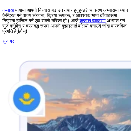
कजाख
भाषामा आफ्नो विश्वास बढाउन तयार हुनुहुन्छ? व्याकरण अभ्यासमा ध्यान
केन्द्रित गर्नु वाक्य संरचना, क्रिया रूपहरू, र आवश्यक भाषा ढाँचाहरूमा
निपुणता हासिल गर्ने एक राम्रो तरिका हो। आजै
कजाख व्याकरण
अभ्यास गर्न
सुरु गर्नुहोस् र चरणबद्ध रूपमा आफ्नो बुझाइलाई बलियो बनाउँदै जाँदा वास्तविक
प्रगति हेर्नुहोस्!
सुरु गर