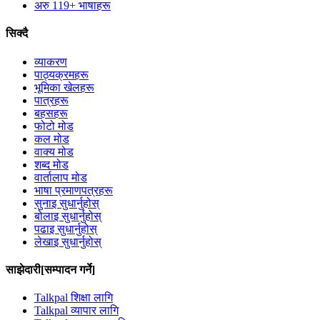
अरु 119+ भाषाहरू
सिक्दै
व्याकरण
पाठ्यक्रमहरू
भूमिका खेलहरू
पात्रहरू
बहसहरू
फोटो मोड
कल मोड
वाक्य मोड
शब्द मोड
वार्तालाप मोड
भाषा प्रमाणपत्रहरू
सुनाइ सुधार्नुहोस्
बोलाइ सुधार्नुहोस्
पढाइ सुधार्नुहोस्
लेखाइ सुधार्नुहोस्
साझेदारी[सम्पादन गर्ने]
Talkpal शिक्षा लागि
Talkpal व्यापार लागि