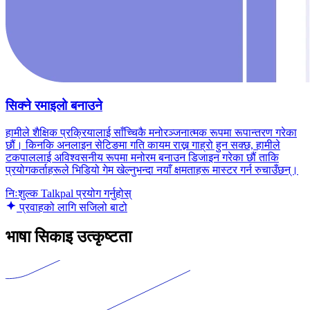
सिक्ने रमाइलो बनाउने
हामीले शैक्षिक प्रक्रियालाई साँच्चिकै मनोरञ्जनात्मक रूपमा रूपान्तरण गरेका
छौं। किनकि अनलाइन सेटिङमा गति कायम राख्न गाह्रो हुन सक्छ, हामीले
टकपाललाई अविश्वसनीय रूपमा मनोरम बनाउन डिजाइन गरेका छौं ताकि
प्रयोगकर्ताहरूले भिडियो गेम खेल्नुभन्दा नयाँ क्षमताहरू मास्टर गर्न रुचाउँछन्।
निःशुल्क Talkpal प्रयोग गर्नुहोस्
प्रवाहको लागि सजिलो बाटो
भाषा सिकाइ उत्कृष्टता