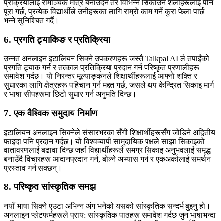
प्रक्रियालाई रोमाञ्चक मात्र बनाउँदैन तर विभिन्न सिकाउने शैलीहरूलाई पनि
पूरा गर्छ, प्रत्येक विद्यार्थीले उनीहरूका लागि राम्रो काम गर्ने कुरा फेला पार्छ
भन्ने सुनिश्चित गर्दै।
6. प्रगति ट्र्याकिङ र प्रतिक्रिया
उन्नत अनलाइन इटालियन सिक्ने उपकरणहरू जस्तै Talkpal AI ले तपाईंको
प्रगति ट्र्याक गर्न र तत्काल प्रतिक्रिया प्रदान गर्न परिष्कृत प्रणालीहरू
समावेश गर्दछ। यो निरन्तर मूल्याङ्कनले शिक्षार्थीहरूलाई आफ्नो शक्ति र
सुधारका लागि क्षेत्रहरू पहिचान गर्न मद्दत गर्छ, जसले थप केन्द्रित सिकाइ मार्ग
र भाषा सीपहरूमा छिटो सुधार गर्न अनुमति दिन्छ।
7. एक वैश्विक समुदाय निर्माण
इटालियन अनलाइन सिक्नेले संसारभरका सँगी शिक्षार्थीहरूसँग जोडिने अद्वितीय
फाइदा पनि प्रदान गर्दछ। यो विश्वव्यापी सामुदायिक पक्षले साझा सिकाइको
वातावरणलाई बढावा दिन्छ जहाँ विद्यार्थीहरूले समग्र सिकाइ अनुभवलाई समृद्ध
बनाउँदै विचारहरू आदानप्रदान गर्न, बोल्ने अभ्यास गर्न र एकअर्कालाई समर्थन
प्रस्ताव गर्न सक्छन्।
8. परिष्कृत सांस्कृतिक समझ
नयाँ भाषा सिक्ने एउटा अभिन्न अंग भनेको यसको सांस्कृतिक सन्दर्भ बुझ्नु हो।
अनलाइन प्लेटफर्महरूले प्राय: सांस्कृतिक पाठहरू समावेश गर्दछ जुन भाषाभन्दा