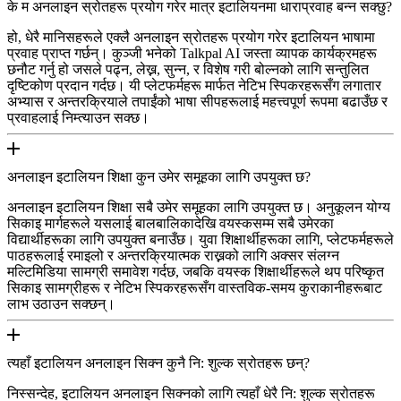
के म अनलाइन स्रोतहरू प्रयोग गरेर मात्र इटालियनमा धाराप्रवाह बन्न सक्छु?
हो, धेरै मानिसहरूले एक्लै अनलाइन स्रोतहरू प्रयोग गरेर इटालियन भाषामा
प्रवाह प्राप्त गर्छन्। कुञ्जी भनेको Talkpal AI जस्ता व्यापक कार्यक्रमहरू
छनौट गर्नु हो जसले पढ्न, लेख्न, सुन्न, र विशेष गरी बोल्नको लागि सन्तुलित
दृष्टिकोण प्रदान गर्दछ। यी प्लेटफर्महरू मार्फत नेटिभ स्पिकरहरूसँग लगातार
अभ्यास र अन्तरक्रियाले तपाईंको भाषा सीपहरूलाई महत्त्वपूर्ण रूपमा बढाउँछ र
प्रवाहलाई निम्त्याउन सक्छ।
अनलाइन इटालियन शिक्षा कुन उमेर समूहका लागि उपयुक्त छ?
अनलाइन इटालियन शिक्षा सबै उमेर समूहका लागि उपयुक्त छ। अनुकूलन योग्य
सिकाइ मार्गहरूले यसलाई बालबालिकादेखि वयस्कसम्म सबै उमेरका
विद्यार्थीहरूका लागि उपयुक्त बनाउँछ। युवा शिक्षार्थीहरूका लागि, प्लेटफर्महरूले
पाठहरूलाई रमाइलो र अन्तरक्रियात्मक राख्नको लागि अक्सर संलग्न
मल्टिमिडिया सामग्री समावेश गर्दछ, जबकि वयस्क शिक्षार्थीहरूले थप परिष्कृत
सिकाइ सामग्रीहरू र नेटिभ स्पिकरहरूसँग वास्तविक-समय कुराकानीहरूबाट
लाभ उठाउन सक्छन्।
त्यहाँ इटालियन अनलाइन सिक्न कुनै नि: शुल्क स्रोतहरू छन्?
निस्सन्देह, इटालियन अनलाइन सिक्नको लागि त्यहाँ धेरै नि: शुल्क स्रोतहरू