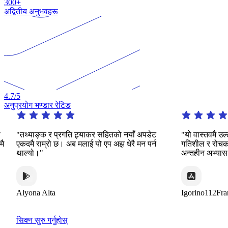
300+
अद्वितीय अनुभवहरू
4.7
/5
अनुप्रयोग भण्डार रेटिङ
थ्याङ्क र प्रगति ट्र्याकर सहितको नयाँ अपडेट
"यो वास्तवमै उल्लेखनीय
दमै राम्रो छ। अब मलाई यो एप अझ धेरै मन पर्न
गतिशील र रोचक तरिकाह
ल्यो।"
अन्तहीन अभ्यास प्रदान 
yona Alta
Igorino112France
सिक्न सुरु गर्नुहोस्