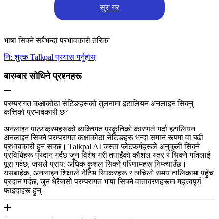
सुरु गर
भाषा सिक्ने सबैभन्दा प्रभावकारी तरिका
नि: शुल्क Talkpal प्रयास गर्नुहोस्
बारम्बार सोधिने प्रश्नहरू
परम्परागत कक्षाकोठा सेटिङहरूको तुलनामा इटालियन अनलाइन सिक्नु
कत्तिको प्रभावकारी छ?
अनलाइन पाठ्यक्रमहरूको व्यक्तिगत प्रकृतिको कारणले गर्दा इटालियन
अनलाइन सिक्ने परम्परागत कक्षाकोठा सेटिङहरू भन्दा समान रूपमा वा बढी
प्रभावकारी हुन सक्छ। Talkpal AI जस्ता प्लेटफर्महरूले अनुकूली सिक्ने
प्रविधिहरू प्रदान गर्दछ जुन विशेष गरी तपाईंको कौशल स्तर र सिक्ने गतिलाई
पूरा गर्दछ, जसले प्राय: अधिक कुशल सिक्ने परिणामहरू निम्त्याउँछ।
यसबाहेक, अनलाइन शिक्षाले नेटिभ स्पिकरहरू र लचिलो समय तालिकामा पहुँच
प्रदान गर्दछ, जुन धेरैजसो परम्परागत भाषा सिक्ने वातावरणहरूमा महत्त्वपूर्ण
फाइदाहरू हुन्।