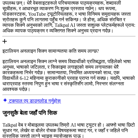
उपलब्ध छन्। धेरै वेबसाइटहरूले परिचयात्मक पाठ्यक्रमहरू, शब्दावली
सूचीहरू, र आधारभूत व्याकरण निःशुल्क प्रस्ताव गर्छन्। थप रूपमा,
पोडकास्टहरू, YouTube ट्यूटोरियलहरू, र भाषा विनिमय समुदायहरू जस्ता
स्रोतहरू कुनै पनि लागतमा पहुँच गर्न सकिन्छ। जे होस्, अधिक संरचित र
व्यापक सिक्ने अनुभवको लागि, Talkpal AI जस्ता सशुल्क प्लेटफर्महरूले प्राय:
अधिक व्यापक पाठ्यक्रम र व्यक्तिगत सिक्ने अनुभव प्रदान गर्दछ।
इटालियन अनलाइन सिक्न सामान्यतया कति समय लाग्छ?
इटालियन अनलाइन सिक्न लाग्ने समय विद्यार्थीको प्रतिबद्धता, पहिलेको भाषा
अनुभव, भाषाको जटिलता, र सिकाइमा लगाइएको समय लगायतका धेरै
कारकहरूमा निर्भर गर्दछ। सामान्यतया, नियमित अध्ययनको साथ, एक
विद्यार्थीले 6-12 महिनामा कुराकानीको प्रवाह प्राप्त गर्न सक्छ। यद्यपि, भाषाको
धाराप्रवाह स्तरमा निपुण हुन भाषा र संस्कृतिसँग लामो, निरन्तर संलग्नता
आवश्यक पर्दछ।
टकपाल एप डाउनलोड गर्नुहोस्
जुनसुकै बेला जहाँ पनि सिक
Talkpal वेब र मोबाइलमा उपलब्ध तिम्रो AI भाषा ट्युटर हो। आफ्नो भाषा छिटो
सुधार गर, लेखेर वा बोलेर रोचक विषयहरूमा च्याट गर, र जहाँ र जहिले पनि
वास्तविक जस्तो लाग्ने भ्वाइस म्यासेजहरू पाऊ।