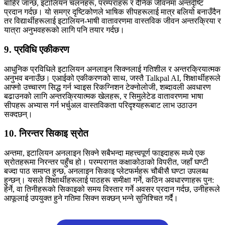
बाहिर जान्छ, इटालियन चलनहरू, परम्पराहरू र दैनिक जीवनमा अन्तर्दृष्टि
प्रदान गर्दछ। यो समग्र दृष्टिकोणले भाषिक सीपहरूलाई मात्र बलियो बनाउँदैन
तर विद्यार्थीहरूलाई इटालियन-भाषी वातावरणमा वास्तविक जीवन अन्तरक्रिया र
यात्रा अनुभवहरूको लागि पनि तयार गर्दछ।
9. प्रविधि एकीकरण
आधुनिक प्रविधिले इटालियन अनलाइन सिक्नलाई गतिशील र अन्तरक्रियात्मक
अनुभव बनाउँछ। एआईको एकीकरणको साथ, जस्तै Talkpal AI, शिक्षार्थीहरूले
आफ्नो उच्चारण सिद्ध गर्न भ्वाइस रिकग्निशन टेक्नोलोजी, शब्दावली अवधारण
बढाउनको लागि अन्तरक्रियात्मक खेलहरू, र सिमुलेटेड वातावरणमा भाषा
सीपहरू अभ्यास गर्न भर्चुअल वास्तविकता परिदृश्यहरूबाट लाभ उठाउन
सक्दछन्।
10. निरन्तर सिकाइ स्रोत
अन्तमा, इटालियन अनलाइन सिक्ने सबैभन्दा महत्त्वपूर्ण फाइदाहरू मध्ये एक
स्रोतहरूमा निरन्तर पहुँच हो। परम्परागत कक्षाकोठाको विपरीत, जहाँ घण्टी
बज्दा पाठ समाप्त हुन्छ, अनलाइन सिकाइ प्लेटफर्महरू चौबीसै घण्टा उपलब्ध
हुन्छन्। यसले शिक्षार्थीहरूलाई पाठहरू समीक्षा गर्ने, कठिन अवधारणाहरू पुन:
हेर्ने, वा तिनीहरूको सिकाइको समय विस्तार गर्ने अवसर प्रदान गर्दछ, उनीहरूले
आफूलाई उपयुक्त हुने गतिमा सिक्न सक्छन् भन्ने सुनिश्चित गर्दै।