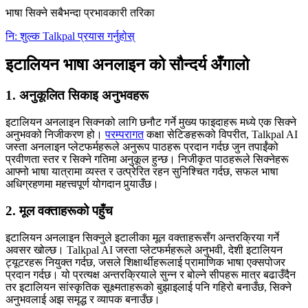
भाषा सिक्ने सबैभन्दा प्रभावकारी तरिका
नि: शुल्क Talkpal प्रयास गर्नुहोस्
इटालियन भाषा अनलाइन को सौन्दर्य अँगालो
1. अनुकूलित सिकाइ अनुभवहरू
इटालियन अनलाइन सिक्नको लागि छनौट गर्ने मुख्य फाइदाहरू मध्ये एक सिक्ने
अनुभवको निजीकरण हो।
परम्परागत
कक्षा सेटिङहरूको विपरीत, Talkpal AI
जस्ता अनलाइन प्लेटफर्महरूले अनुरूप पाठहरू प्रदान गर्दछ जुन तपाईंको
प्रवीणता स्तर र सिक्ने गतिमा अनुकूल हुन्छ। निजीकृत पाठहरूले सिक्नेहरू
आफ्नो भाषा यात्रामा व्यस्त र उत्प्रेरित रहन सुनिश्चित गर्दछ, सफल भाषा
अधिग्रहणमा महत्त्वपूर्ण योगदान पुर्‍याउँछ।
2. मूल वक्ताहरूको पहुँच
इटालियन अनलाइन सिक्नुले इटालीका मूल वक्ताहरूसँग अन्तरक्रिया गर्ने
अवसर खोल्छ। Talkpal AI जस्ता प्लेटफर्महरूले अनुभवी, देशी इटालियन
ट्यूटरहरू नियुक्त गर्दछ, जसले शिक्षार्थीहरूलाई प्रामाणिक भाषा एक्सपोजर
प्रदान गर्दछ। यो प्रत्यक्ष अन्तरक्रियाले सुन्न र बोल्ने सीपहरू मात्र बढाउँदैन
तर इटालियन सांस्कृतिक सूक्ष्मताहरूको बुझाइलाई पनि गहिरो बनाउँछ, सिक्ने
अनुभवलाई अझ समृद्ध र व्यापक बनाउँछ।