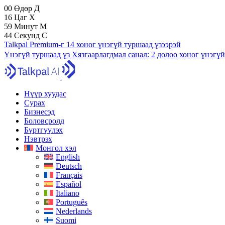
00
Өдөр
Д
16
Цаг
Х
59
Минут
М
43
Секунд
С
Talkpal Premium-г 14 хоног үнэгүй туршаад үзээрэй
Үнэгүй туршаад үз
Хязгаарлагдмал санал:
2 долоо хоног үнэгүй
Нүүр хуудас
Сурах
Бизнесэд
Боловсролд
Бүртгүүлэх
Нэвтрэх
Монгол хэл
English
Deutsch
Français
Español
Italiano
Português
Nederlands
Suomi