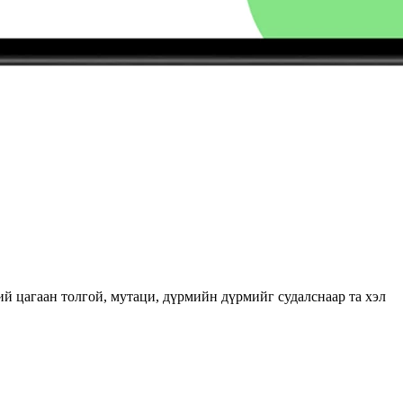
ий цагаан толгой, мутаци, дүрмийн дүрмийг судалснаар та хэл