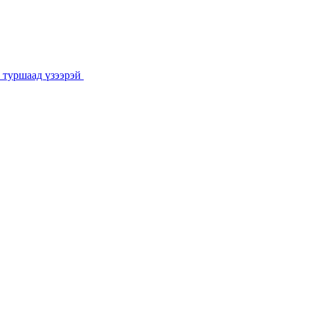
 туршаад үзээрэй