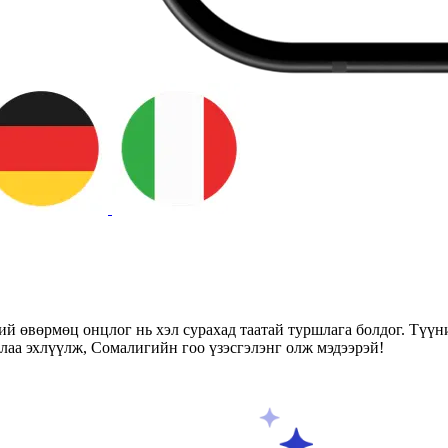
ий өвөрмөц онцлог нь хэл сурахад таатай туршлага болдог. Түүн
аа эхлүүлж, Сомалигийн гоо үзэсгэлэнг олж мэдээрэй!