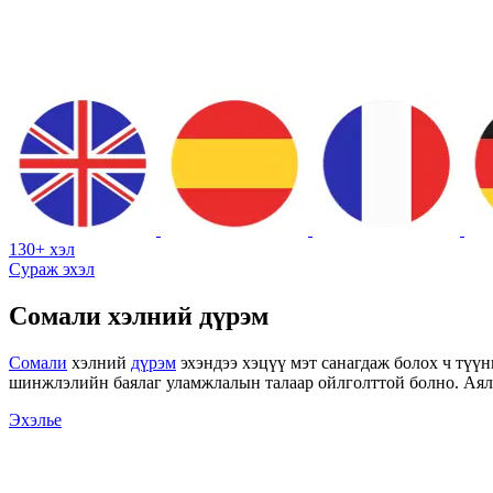
130+ хэл
Сураж эхэл
Сомали хэлний дүрэм
Сомали
хэлний
дүрэм
эхэндээ хэцүү мэт санагдаж болох ч түүн
шинжлэлийн баялаг уламжлалын талаар ойлголттой болно. Аялл
Эхэлье