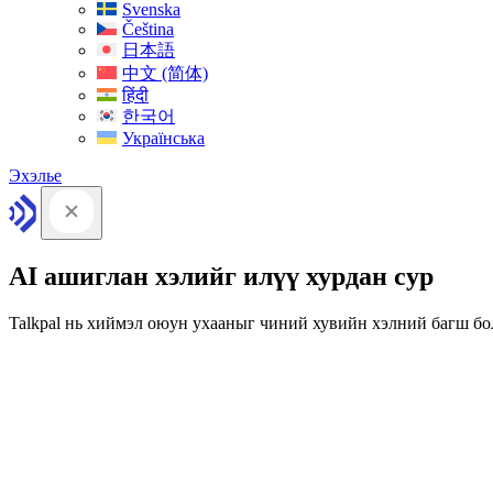
Svenska
Čeština
日本語
中文 (简体)
हिंदी
한국어
Українська
Эхэлье
AI ашиглан хэлийг илүү хурдан сур
Talkpal нь хиймэл оюун ухааныг чиний хувийн хэлний багш бо