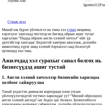
Alyona Alta
Igorino112Fran
Сураж эхэл
Манай иж бүрэн үйлчилгээ нь таны хэл
сурах
өвөрмөц
хэрэгцээг хангахад чиглэгдсэн бөгөөд ойрын ашиг тусыг
харгалзан “Надад ойрхон англи хэлний хичээл”-ийг үр
дүнтэйгээр хангадаг. Бидэнтэй хамтран ажиллаж, дэлхийн
амжилтанд хүрэх замд хэлний бэрхшээл саад болохгүй
ертөнцөд хөл тавь.
Ажилчдад хэл сурахыг санал болгох нь
бизнесүүдэд ашиг тустай
1. Англи хэлний хичээлээр бизнесийн харилцаа
холбоог сайжруулна
Танай үндэстэн дамнасан корпораци олон улсын
үйлчлүүлэгчидтэй тогтмол харилцдаг уу? “Миний ойролцоох
англи хэлний ангиуд”-ыг бодох цаг болжээ. Бизнесийнхээ
харилцааны чадварыг сайжруулж, дэлхийн үйлчлүүлэгчиддээ