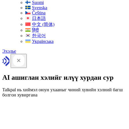
Suomi
Svenska
Čeština
日本語
中文 (简体)
हिंदी
한국어
Українська
Эхэлье
AI ашиглан хэлийг илүү хурдан сур
Talkpal нь хиймэл оюун ухааныг чиний хувийн хэлний багш
болгон хувиргана