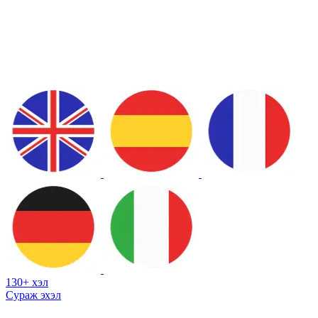
130+ хэл
Сураж эхэл