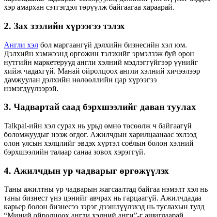
хэр амархан сэтгэгдэл төрүүлж байгаагаа хараарай.
2. Зах зээлийн хүрээгээ тэлэх
Англи хэл
бол маргаангүй дэлхийн бизнесийн хэл юм.
Дэлхийн хэмжээнд өргөжин тэлэхийг эрмэлзэж буй орон
нутгийн маркетерууд англи хэлний мэдлэггүйгээр үүнийг
хийж чадахгүй. Манай ойролцоох англи хэлний хичээлээр
дамжуулан дэлхийн нөлөөллийн цар хүрээгээ
нэмэгдүүлээрэй.
3. Чадвартай саад бэрхшээлийг даван туулах
Talkpal-ийн хэл сурах нь урьд өмнө төсөөлж ч байгаагүй
боломжуудыг нээж өгдөг. Ажилчдын харилцаанаас эхлээд
олон улсын хэлцлийг эвдэх хүртэл соёлын болон хэлний
бэрхшээлийн талаар санаа зовох хэрэггүй.
4. Ажилчдын ур чадварыг өргөжүүлэх
Таны ажилтны ур чадварын жагсаалтад байгаа нэмэлт хэл нь
таны бизнест үнэ цэнийг авчрах нь гарцаагүй. Ажилчдадаа
карьер болон бизнесээ зэрэг дээшлүүлэхэд нь туслахын тулд
“Миний ойролцоох англи хэлний анги”-г ашиглаарай.