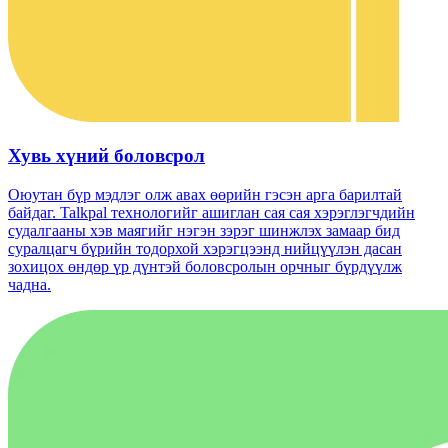
Хувь хүний ​​боловсрол
Оюутан бүр мэдлэг олж авах өөрийн гэсэн арга барилтай
байдаг. Talkpal технологийг ашиглан сая сая хэрэглэгчдийн
судалгааны хэв маягийг нэгэн зэрэг шинжлэх замаар бид
суралцагч бүрийн тодорхой хэрэгцээнд нийцүүлэн дасан
зохицох өндөр үр дүнтэй боловсролын орчныг бүрдүүлж
чадна.