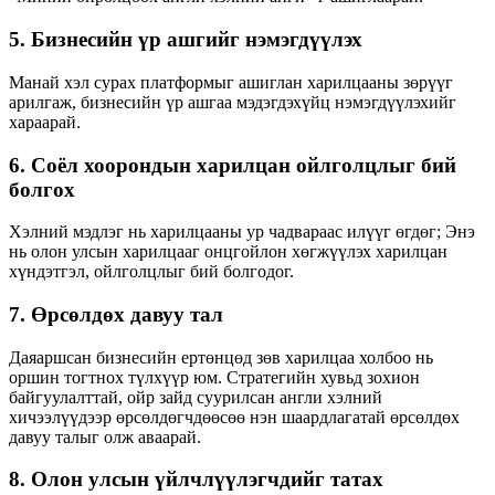
5. Бизнесийн үр ашгийг нэмэгдүүлэх
Манай хэл сурах платформыг ашиглан харилцааны зөрүүг
арилгаж, бизнесийн үр ашгаа мэдэгдэхүйц нэмэгдүүлэхийг
хараарай.
6. Соёл хоорондын харилцан ойлголцлыг бий
болгох
Хэлний мэдлэг нь харилцааны ур чадвараас илүүг өгдөг; Энэ
нь олон улсын харилцааг онцгойлон хөгжүүлэх харилцан
хүндэтгэл, ойлголцлыг бий болгодог.
7. Өрсөлдөх давуу тал
Даяаршсан бизнесийн ертөнцөд зөв харилцаа холбоо нь
оршин тогтнох түлхүүр юм. Стратегийн хувьд зохион
байгуулалттай, ойр зайд суурилсан англи хэлний
хичээлүүдээр өрсөлдөгчдөөсөө нэн шаардлагатай өрсөлдөх
давуу талыг олж аваарай.
8. Олон улсын үйлчлүүлэгчдийг татах