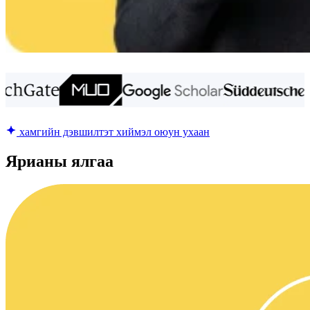
хамгийн дэвшилтэт хиймэл оюун ухаан
Ярианы ялгаа