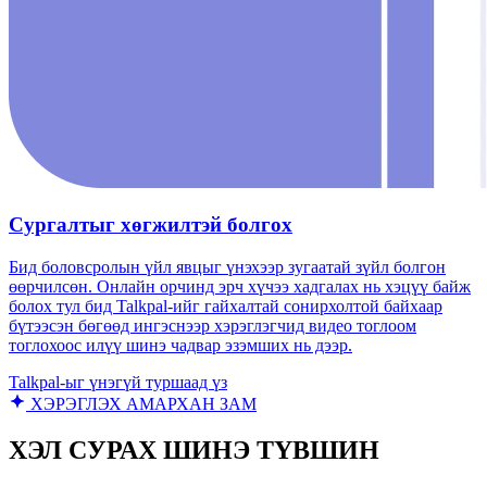
Сургалтыг хөгжилтэй болгох
Бид боловсролын үйл явцыг үнэхээр зугаатай зүйл болгон
өөрчилсөн. Онлайн орчинд эрч хүчээ хадгалах нь хэцүү байж
болох тул бид Talkpal-ийг гайхалтай сонирхолтой байхаар
бүтээсэн бөгөөд ингэснээр хэрэглэгчид видео тоглоом
тоглохоос илүү шинэ чадвар эзэмших нь дээр.
Talkpal-ыг үнэгүй туршаад үз
ХЭРЭГЛЭХ АМАРХАН ЗАМ
ХЭЛ СУРАХ ШИНЭ ТҮВШИН