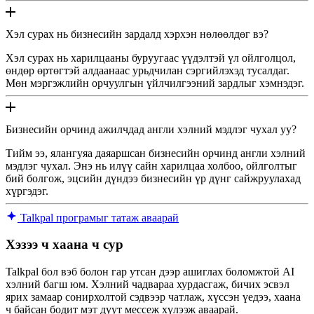
Хэл сурах нь бизнесийн зардалд хэрхэн нөлөөлдөг вэ?
Хэл сурах нь харилцааны буруугаас үүдэлтэй үл ойлголцол,
өндөр өртөгтэй алдаанаас урьдчилан сэргийлэхэд тусалдаг.
Мөн мэргэжлийн орчуулгын үйлчилгээний зардлыг хэмнэдэг.
Бизнесийн орчинд ажилчдад англи хэлний мэдлэг чухал уу?
Тийм ээ, ялангуяа даяаршсан бизнесийн орчинд англи хэлний
мэдлэг чухал. Энэ нь илүү сайн харилцаа холбоо, ойлголтыг
бий болгож, эцсийн дүндээ бизнесийн үр дүнг сайжруулахад
хүргэдэг.
Talkpal програмыг татаж аваарай
Хэзээ ч хаана ч сур
Talkpal бол вэб болон гар утсан дээр ашиглах боломжтой AI
хэлний багш юм. Хэлний чадвараа хурдасгаж, бичих эсвэл
ярих замаар сонирхолтой сэдвээр чатлаж, хүссэн үедээ, хаана
ч байсан бодит мэт дуут мессеж хүлээж аваарай.