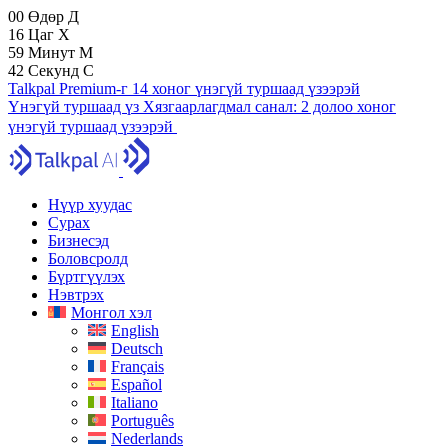
00
Өдөр
Д
16
Цаг
Х
59
Минут
М
41
Секунд
С
Talkpal Premium-г 14 хоног үнэгүй туршаад үзээрэй
Үнэгүй туршаад үз
Хязгаарлагдмал санал:
2 долоо хоног
үнэгүй туршаад үзээрэй
Нүүр хуудас
Сурах
Бизнесэд
Боловсролд
Бүртгүүлэх
Нэвтрэх
Монгол хэл
English
Deutsch
Français
Español
Italiano
Português
Nederlands