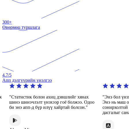
300+
Өвөрмөц туршлага
4.7
/5
Апп дэлгүүрийн үнэлгээ
"Статистик болон ахиц дэвшлийг хянах
"Энэ бол үнэх
шинэ шинэчлэлт үнэхээр гоё болжээ. Одоо
Энэ нь маш ол
би энэ апп-д бүр илүү хайртай болсон."
сонирхолтой ар
дасгалыг санал