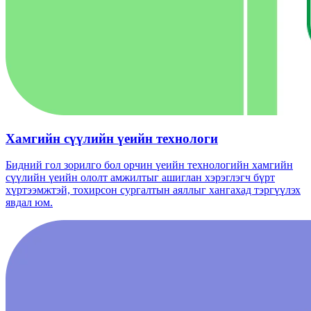
Хамгийн сүүлийн үеийн технологи
Бидний гол зорилго бол орчин үеийн технологийн хамгийн
сүүлийн үеийн ололт амжилтыг ашиглан хэрэглэгч бүрт
хүртээмжтэй, тохирсон сургалтын аяллыг хангахад тэргүүлэх
явдал юм.