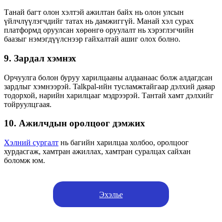
Танай багт олон хэлтэй ажилтан байх нь олон улсын
үйлчлүүлэгчдийг татах нь дамжиггүй. Манай хэл сурах
платформд оруулсан хөрөнгө оруулалт нь хэрэглэгчийн
баазыг нэмэгдүүлснээр гайхалтай ашиг олох болно.
9. Зардал хэмнэх
Орчуулга болон буруу харилцааны алдаанаас болж алдагдсан
зардлыг хэмнээрэй. Talkpal-ийн тусламжтайгаар дэлхий даяар
тодорхой, нарийн харилцааг мэдрээрэй. Тантай хамт дэлхийг
тойруулцгаая.
10. Ажилчдын оролцоог дэмжих
Хэлний сургалт
нь багийн харилцаа холбоо, оролцоог
хурдасгаж, хамтран ажиллах, хамтран суралцах сайхан
боломж юм.
Эхэлье