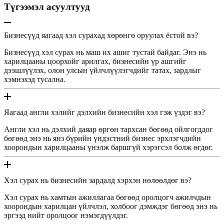
Түгээмэл асуултууд
Бизнесүүд яагаад хэл сурахад хөрөнгө оруулах ёстой вэ?
Бизнесүүд хэл сурах нь маш их ашиг тустай байдаг. Энэ нь
харилцааны цоорхойг арилгах, бизнесийн үр ашгийг
дээшлүүлэх, олон улсын үйлчлүүлэгчдийг татах, зардлыг
хэмнэхэд тусална.
Яагаад англи хэлийг дэлхийн бизнесийн хэл гэж үздэг вэ?
Англи хэл нь дэлхий даяар өргөн тархсан бөгөөд ойлгогддог
бөгөөд энэ нь янз бүрийн үндэстний бизнес эрхлэгчдийн
хоорондын харилцааны үнэлж баршгүй хэрэгсэл болж өгдөг.
Хэл сурах нь бизнесийн зардалд хэрхэн нөлөөлдөг вэ?
Хэл сурах нь хамтын ажиллагаа бөгөөд оролцогч ажилчдын
хоорондын харилцан үйлчлэл, холбоог дэмждэг бөгөөд энэ нь
эргээд нийт оролцоог нэмэгдүүлдэг.