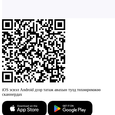
iOS эсвэл Android дээр татаж авахын тулд төхөөрөмжөө
сканнердах