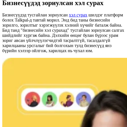
Бизнесүүдэд зориулсан хэл сурах
Бизнесүүдэд тусгайлан зориулсан
хэл сурах
шилдэг платформ
болох Talkpal-д тавтай морил. Энд бид таны бизнесийн
зорилго, зорилтыг хэрэгжүүлэх хэлний хүчийг баталж байна.
Бид танд "бизнесийн хэл сурахад" тусгайлан зориулсан салгах
шийдлийг хүргэж байна. Дэлхийн өнцөг булан бүрээс урам
зориг авсан үйлчлүүлэгчидтэй тасралтгүй, тасалдалгүй
харилцааны урсгалыг бий болгохын тулд бизнесүүд янз
бүрийн хэлээр ойлгож, харилцах нь чухал юм.