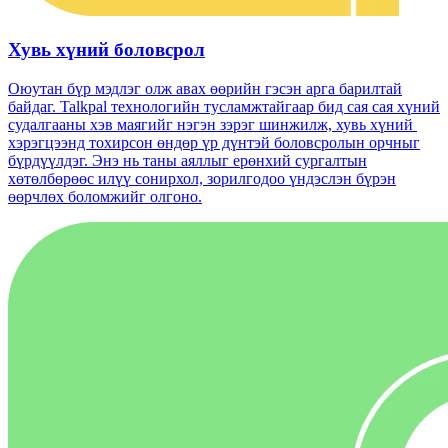
Хувь хүний ​​боловсрол
Оюутан бүр мэдлэг олж авах өөрийн гэсэн арга барилтай
байдаг. Talkpal технологийн тусламжтайгаар бид сая сая хүний
​​судалгааны хэв маягийг нэгэн зэрэг шинжилж, хувь хүний ​​
хэрэгцээнд тохирсон өндөр үр дүнтэй боловсролын орчныг
бүрдүүлдэг. Энэ нь таны аяллыг ерөнхий сургалтын
хөтөлбөрөөс илүү сонирхол, зорилгодоо үндэслэн бүрэн
өөрчлөх боломжийг олгоно.