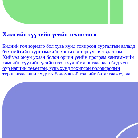
Хамгийн сүүлийн үеийн технологи
Бидний гол зорилго бол хувь хүнд тохирсон сургалтын аялалд
бүх нийтийн хүртээмжийг хангахад тэргүүлэх явдал юм.
Хиймэл оюун ухаан болон орчин үеийн програм хангамжийн
хамгийн сүүлийн үеийн нээлтүүдийг ашигласнаар бид хүн
бүр нарийн төвөгтэй, хувь хүнд тохирсон боловсролын
туршлагаас ашиг хүртэх боломжтой гэдгийг баталгаажуулдаг.