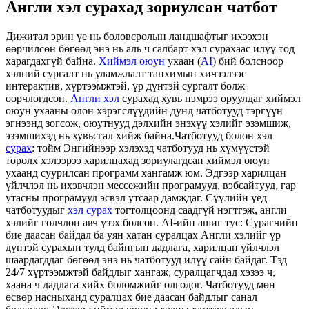
Англи хэл сурахад зориулсан чатбот
Дижитал эрин үе нь боловсролын ландшафтыг ихээхэн
өөрчилсөн бөгөөд энэ нь аль ч салбарт хэл сурахаас илүү тод
харагдахгүй байна.
Хиймэл оюун
ухаан (
AI
) бий болсноор
хэлний сургалт нь уламжлалт танхимын хичээлээс
интерактив, хүртээмжтэй, үр дүнтэй сургалт болж
өөрчлөгдсөн.
Англи хэл
сурахад хувь нэмрээ оруулдаг хиймэл
оюун ухааны олон хэрэгслүүдийн дунд чатботууд тэргүүн
эгнээнд зогсож, оюутнууд дэлхийн энэхүү хэлийг эзэмшиж,
эзэмшихэд нь хувьсгал хийж байна.Чатботууд болон хэл
сурах
: тойм Энгийнээр хэлэхэд чатботууд нь хүмүүстэй
төрөлх хэлээрээ харилцахад зориулагдсан хиймэл оюун
ухаанд суурилсан программ хангамж юм. Эдгээр харилцан
үйлчлэл нь ихэвчлэн мессежийн програмууд, вэбсайтууд, гар
утасны програмууд эсвэл утсаар дамждаг. Сүүлийн үед
чатботуудыг
хэл сурах
тогтолцоонд саадгүй нэгтгэж, англи
хэлийг голчлон авч үзэх болсон. AI-ийн ашиг тус: Сурагчийн
бие даасан байдал ба уян хатан суралцах Англи хэлийг үр
дүнтэй сурахын тулд байнгын дадлага, харилцан үйлчлэл
шаардагддаг бөгөөд энэ нь чатботууд илүү сайн байдаг. Тэд
24/7 хүртээмжтэй байдлыг хангаж, суралцагчдад хэзээ ч,
хаана ч дадлага хийх боломжийг олгодог. Чатботууд мөн
өсвөр насныханд суралцах бие даасан байдлыг санал