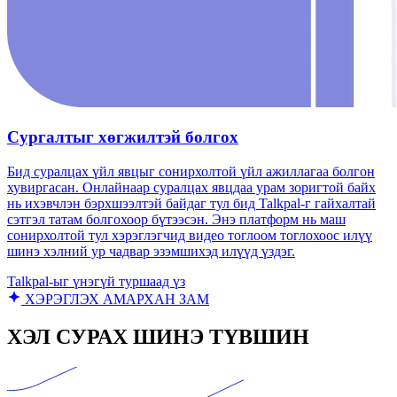
Сургалтыг хөгжилтэй болгох
Бид суралцах үйл явцыг сонирхолтой үйл ажиллагаа болгон
хувиргасан. Онлайнаар суралцах явцдаа урам зоригтой байх
нь ихэвчлэн бэрхшээлтэй байдаг тул бид Talkpal-г гайхалтай
сэтгэл татам болгохоор бүтээсэн. Энэ платформ нь маш
сонирхолтой тул хэрэглэгчид видео тоглоом тоглохоос илүү
шинэ хэлний ур чадвар эзэмшихэд илүүд үздэг.
Talkpal-ыг үнэгүй туршаад үз
ХЭРЭГЛЭХ АМАРХАН ЗАМ
ХЭЛ СУРАХ ШИНЭ ТҮВШИН