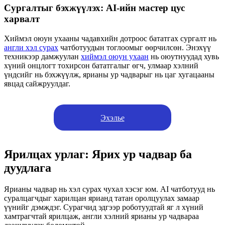
Сургалтыг бэхжүүлэх: AI-ийн мастер цус
харвалт
Хиймэл оюун ухааны чадавхийн дотроос бататгах сургалт нь
англи хэл сурах
чатботуудын тоглоомыг өөрчилсөн. Энэхүү
техникээр дамжуулан
хиймэл оюун ухаан
нь оюутнуудад хувь
хүний ​​онцлогт тохирсон бататгалыг өгч, улмаар хэлний
үндсийг нь бэхжүүлж, ярианы ур чадварыг нь цаг хугацааны
явцад сайжруулдаг.
Эхэлье
Ярилцах урлаг: Ярих ур чадвар ба
дуудлага
Ярианы чадвар нь хэл сурах чухал хэсэг юм. AI чатботууд нь
суралцагчдыг харилцан ярианд татан оролцуулах замаар
үүнийг дэмждэг. Сурагчид эдгээр роботуудтай яг л хүний ​​
хамтрагчтай ярилцаж, англи хэлний ярианы ур чадвараа