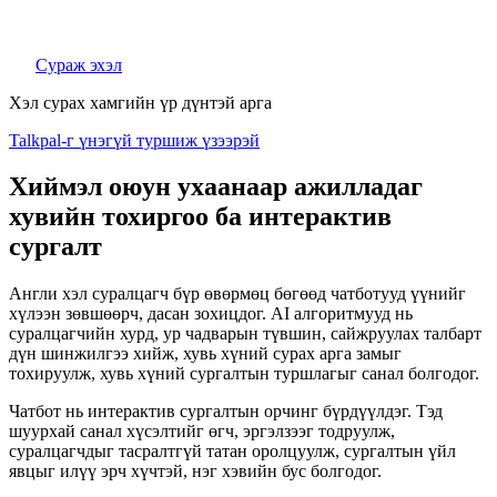
Сураж эхэл
Хэл сурах хамгийн үр дүнтэй арга
Talkpal-г үнэгүй туршиж үзээрэй
Хиймэл оюун ухаанаар ажилладаг
хувийн тохиргоо ба интерактив
сургалт
Англи хэл суралцагч бүр өвөрмөц бөгөөд чатботууд үүнийг
хүлээн зөвшөөрч, дасан зохицдог. AI алгоритмууд нь
суралцагчийн хурд, ур чадварын түвшин, сайжруулах талбарт
дүн шинжилгээ хийж, хувь хүний ​​сурах арга замыг
тохируулж, хувь хүний ​​сургалтын туршлагыг санал болгодог.
Чатбот нь интерактив сургалтын орчинг бүрдүүлдэг. Тэд
шуурхай санал хүсэлтийг өгч, эргэлзээг тодруулж,
суралцагчдыг тасралтгүй татан оролцуулж, сургалтын үйл
явцыг илүү эрч хүчтэй, нэг хэвийн бус болгодог.