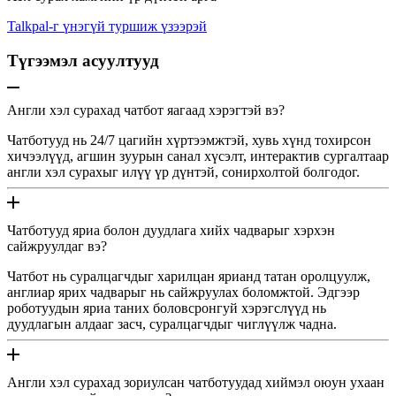
Talkpal-г үнэгүй туршиж үзээрэй
Түгээмэл асуултууд
Англи хэл сурахад чатбот яагаад хэрэгтэй вэ?
Чатботууд нь 24/7 цагийн хүртээмжтэй, хувь хүнд тохирсон
хичээлүүд, агшин зуурын санал хүсэлт, интерактив сургалтаар
англи хэл сурахыг илүү үр дүнтэй, сонирхолтой болгодог.
Чатботууд яриа болон дуудлага хийх чадварыг хэрхэн
сайжруулдаг вэ?
Чатбот нь суралцагчдыг харилцан ярианд татан оролцуулж,
англиар ярих чадварыг нь сайжруулах боломжтой. Эдгээр
роботуудын яриа таних боловсронгуй хэрэгслүүд нь
дуудлагын алдааг засч, суралцагчдыг чиглүүлж чадна.
Англи хэл сурахад зориулсан чатботуудад хиймэл оюун ухаан