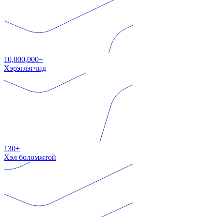
10,000,000+
Хэрэглэгчид
130+
Хэл боломжтой