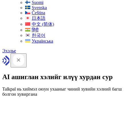
Suomi
Svenska
Čeština
日本語
中文 (简体)
हिंदी
한국어
Українська
Эхэлье
AI ашиглан хэлийг илүү хурдан сур
Talkpal нь хиймэл оюун ухааныг чиний хувийн хэлний багш
болгон хувиргана