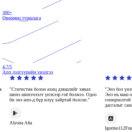
300+
Өвөрмөц туршлага
4.7
/5
Апп дэлгүүрийн үнэлгээ
 болон ахиц дэвшлийг хянах
"Энэ бол үнэхээр гайхалтай 
лэлт үнэхээр гоё болжээ. Одоо
Энэ нь маш олон төрлийн ди
-д бүр илүү хайртай болсон."
сонирхолтой арга замаар эцэ
дасгалыг санал болгодог."
Igorino112France