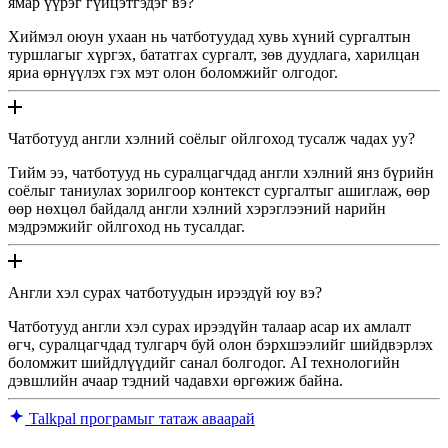
ямар үүрэг гүйцэтгэдэг вэ?
Хиймэл оюун ухаан нь чатботуудад хувь хүний ​​сургалтын
туршлагыг хүргэх, бататгах сургалт, зөв ​​дуудлага, харилцан
яриа өрнүүлэх гэх мэт олон боломжийг олгодог.
Чатботууд англи хэлний соёлыг ойлгоход тусалж чадах уу?
Тийм ээ, чатботууд нь суралцагчдад англи хэлний янз бүрийн
соёлыг таниулах зорилгоор контекст сургалтыг ашиглаж, өөр
өөр нөхцөл байдалд англи хэлний хэрэглээний нарийн
мэдрэмжийг ойлгоход нь тусалдаг.
Англи хэл сурах чатботуудын ирээдүй юу вэ?
Чатботууд англи хэл сурах ирээдүйн талаар асар их амлалт
өгч, суралцагчдад тулгарч буй олон бэрхшээлийг шийдвэрлэх
боломжит шийдлүүдийг санал болгодог. AI технологийн
дэвшлийн ачаар тэдний чадавхи өргөжиж байна.
Talkpal програмыг татаж аваарай