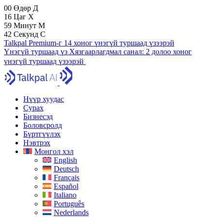
00
Өдөр
Д
16
Цаг
Х
59
Минут
М
41
Секунд
С
Talkpal Premium-г 14 хоног үнэгүй туршаад үзээрэй
Үнэгүй туршаад үз
Хязгаарлагдмал санал:
2 долоо хоног
үнэгүй туршаад үзээрэй
Нүүр хуудас
Сурах
Бизнесэд
Боловсролд
Бүртгүүлэх
Нэвтрэх
Монгол хэл
English
Deutsch
Français
Español
Italiano
Português
Nederlands