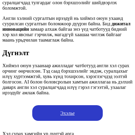
суралцагчдад тулгардаг олон бэрхшээлийг шийдвэрлэх
боломжтой.
Англи хэлний сургалтын ирээдүй нь хиймэл оюун ухаанд
суурилсан сургалтын боломжоор дүүрэн байна. Бид
дижитал
инновацийн
замаар алхаж байгаа энэ үед чатботууд бидний
хэр хол явсныг гэрчилж, магадгүй хаашаа чиглэж байгааг
маань урьдчилан таамаглаж байна.
Дүгнэлт
Хиймэл оюун ухаанаар ажилладаг чатботууд англи хэл сурах
орчинг өөрчилсөн. Тэд саад бэрхшээлийг эвдэж, суралцахыг
илүү хүртээмжтэй, хувь хүнд тохирсон, хэрэглэгчдэд ээлтэй
болгосон. AI болон боловсролын хамтын ажиллагаа нь дэлхий
даяарх англи хэл суралцагчдад илүү гэрэл гэгээтэй, ухаалаг
ирээдүйг амлаж байна.
Эхэлье
Хэл сурах хамгийн үр дүнтэй арга