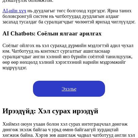
дээшлүүлэх боломжтой.
AI-ийн хүч
нь дуудлагыг төгс болгоход хүргэдэг. Яриа таних
боловсронгуй систем нь чатботуудад дуудлагын алдааг
засахад тусалдаг ба суралцагчдыг чөлөөтэй ярихад чиглүүлдэг.
AI Chatbots: Соёлын ялгааг арилгах
Соёлыг ойлгох нь хэл сурахад дүрмийн мэдлэгтэй адил чухал
юм. Чатботууд нь контекст сургалтыг ашигласнаар
суралцагчдыг англи хэлний янз бүрийн соёлтой танилцуулж,
өөр өөр нөхцөлд хэлний хэрэглээний нарийн мэдрэмжийг
мэдрүүлдэг.
Эхэлье
Ирээдүйд: Хэл сурах ирээдүй
Хиймэл оюун ухаан болон хэл сурах интеграцчлал дөнгөж
дөнгөж эхэлж байгаа ч урьд өмнө байгаагүй хурдацтай
хөгжиж байна. Хэрэв зөв ашиглаж чадвал чатботууд англи хэл