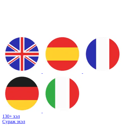
130+ хэл
Сураж эхэл