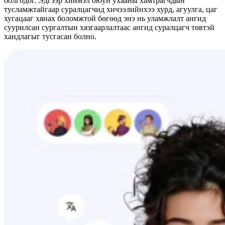
болгодог. Эдгээр хиймэл оюун ухааны хамтрагчдын
тусламжтайгаар суралцагчид хичээлийнхээ хурд, агуулга, цаг
хугацааг хянах боломжтой бөгөөд энэ нь уламжлалт ангид
суурилсан сургалтын хязгаарлалтаас ангид суралцагч төвтэй
хандлагыг тусгасан болно.