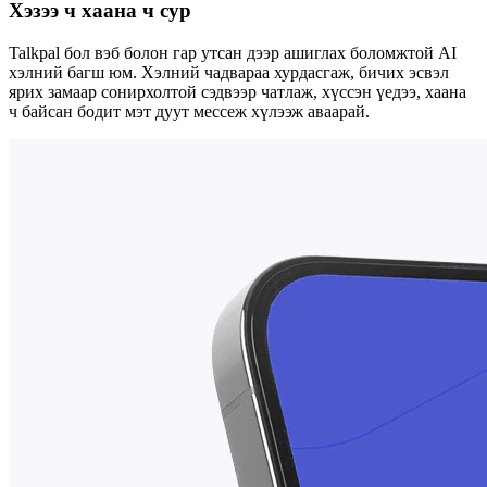
Хэзээ ч хаана ч сур
Talkpal бол вэб болон гар утсан дээр ашиглах боломжтой AI
хэлний багш юм. Хэлний чадвараа хурдасгаж, бичих эсвэл
ярих замаар сонирхолтой сэдвээр чатлаж, хүссэн үедээ, хаана
ч байсан бодит мэт дуут мессеж хүлээж аваарай.