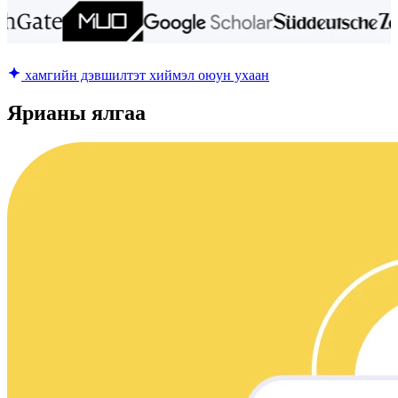
хамгийн дэвшилтэт хиймэл оюун ухаан
Ярианы ялгаа