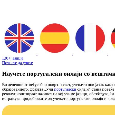
130+ јазици
Почнете да учите
Научете португалски онлајн со вештач
Во денешниот меѓусебно поврзан свет, учењето нов јазик како 
образованието, фразата „Учи
португалски
онлајн“ стана повеќе
револуционизираат начинот на кој учиме јазици, обезбедувајќи
истражува придобивките од учењето португалски онлајн и вове