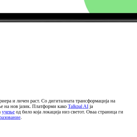
риера и личен раст. Со дигиталната трансформација на
ње на нов јазик. Платформи како
Talkpal AI
ја
а
учење
од било која локација низ светот. Оваа страница ги
разование
.