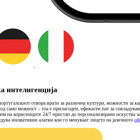
ка интелигенција
португалскиот отвора врати за различни култури, можности за ка
 од само можност – тоа е прилагоден, ефикасен пат за совладува
 им на корисниците 24/7 пристап до персонализирани искуства з
дува иновативни алатки кои го менуваат лицето на јазичното
об