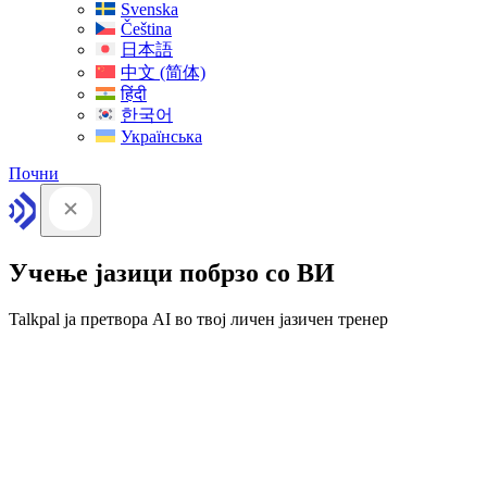
Svenska
Čeština
日本語
中文 (简体)
हिंदी
한국어
Українська
Почни
Учење јазици побрзо со ВИ
Talkpal ја претвора AI во твој личен јазичен тренер