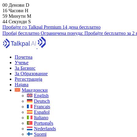
00
Денови
D
16
Часови
H
59
Минути
M
43
Секунди
S
Пробајте го Talkpal Premium 14 дена бесплатно
Пробај бесплатно
Ограничена понуда:
Пробајте бесплатно за 2
Почетна
Учење
За Бизнис
За Образование
Регистрација
Најава
Македонски
English
Deutsch
Français
Español
Italiano
Português
Nederlands
Suomi