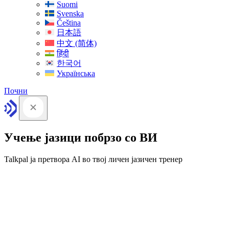
Suomi
Svenska
Čeština
日本語
中文 (简体)
हिंदी
한국어
Українська
Почни
Учење јазици побрзо со ВИ
Talkpal ја претвора AI во твој личен јазичен тренер