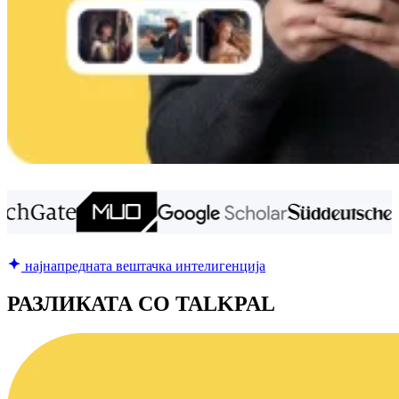
најнапредната вештачка интелигенција
РАЗЛИКАТА СО TALKPAL