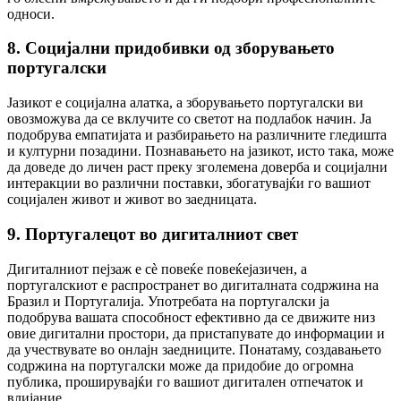
односи.
8. Социјални придобивки од зборувањето
португалски
Јазикот е социјална алатка, а зборувањето португалски ви
овозможува да се вклучите со светот на подлабок начин. Ја
подобрува емпатијата и разбирањето на различните гледишта
и културни позадини. Познавањето на јазикот, исто така, може
да доведе до личен раст преку зголемена доверба и социјални
интеракции во различни поставки, збогатувајќи го вашиот
социјален живот и живот во заедницата.
9. Португалецот во дигиталниот свет
Дигиталниот пејзаж е сè повеќе повеќејазичен, а
португалскиот е распространет во дигиталната содржина на
Бразил и Португалија. Употребата на португалски ја
подобрува вашата способност ефективно да се движите низ
овие дигитални простори, да пристапувате до информации и
да учествувате во онлајн заедниците. Понатаму, создавањето
содржина на португалски може да придобие до огромна
публика, проширувајќи го вашиот дигитален отпечаток и
влијание.