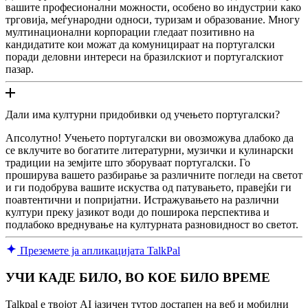
вашите професионални можности, особено во индустрии како
трговија, меѓународни односи, туризам и образование. Многу
мултинационални корпорации гледаат позитивно на
кандидатите кои можат да комуницираат на португалски
поради деловни интереси на бразилскиот и португалскиот
пазар.
Дали има културни придобивки од учењето португалски?
Апсолутно! Учењето португалски ви овозможува длабоко да
се вклучите во богатите литературни, музички и кулинарски
традиции на земјите што зборуваат португалски. Го
проширува вашето разбирање за различните погледи на светот
и ги подобрува вашите искуства од патувањето, правејќи ги
поавтентични и попријатни. Истражувањето на различни
култури преку јазикот води до поширока перспектива и
подлабоко вреднување на културната разновидност во светот.
Преземете ја апликацијата TalkPal
УЧИ КАДЕ БИЛО, ВО КОЕ БИЛО ВРЕМЕ
Talkpal е твојот AI јазичен тутор достапен на веб и мобилни