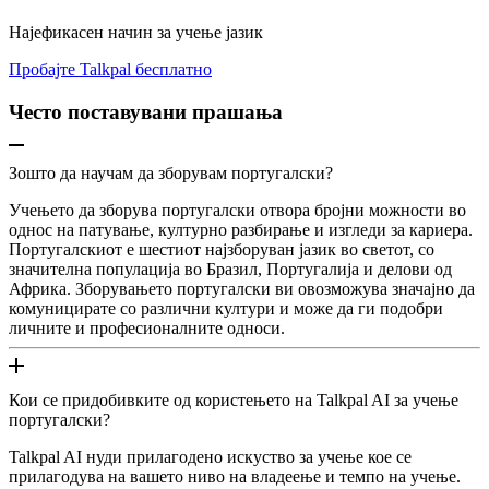
Најефикасен начин за учење јазик
Пробајте Talkpal бесплатно
Често поставувани прашања
Зошто да научам да зборувам португалски?
Учењето да зборува португалски отвора бројни можности во
однос на патување, културно разбирање и изгледи за кариера.
Португалскиот е шестиот најзборуван јазик во светот, со
значителна популација во Бразил, Португалија и делови од
Африка. Зборувањето португалски ви овозможува значајно да
комуницирате со различни култури и може да ги подобри
личните и професионалните односи.
Кои се придобивките од користењето на Talkpal AI за учење
португалски?
Talkpal AI нуди прилагодено искуство за учење кое се
прилагодува на вашето ниво на владеење и темпо на учење.