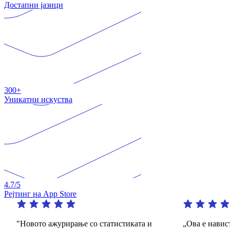
Достапни јазици
300+
Уникатни искуства
4.7
/5
Рејтинг на App Store
"Новото ажурирање со статистиката и
„Ова е навистин