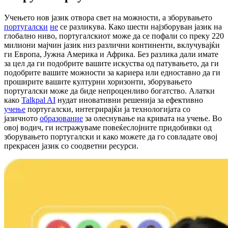
Учењето нов јазик отвора свет на можности, а зборувањето
португалски
не
се разликува. Како шести најзборуван јазик на
глобално ниво, португалскиот може да се пофали со преку 220
милиони мајчин јазик низ различни континенти, вклучувајќи
ги Европа, Јужна Америка и Африка. Без разлика дали имате
за цел да ги подобрите вашите искуства од патувањето, да ги
подобрите вашите можности за кариера или едноставно да ги
проширите вашите културни хоризонти, зборувањето
португалски може да биде непроценливо богатство. Алатки
како
Talkpal AI
нудат иновативни решенија за ефективно
учење
португалски, интегрирајќи ја технологијата со
јазичното
образование
за олеснување на кривата на учење. Во
овој водич, ги истражуваме повеќеслојните придобивки од
зборувањето португалски и како можете да го совладате овој
прекрасен јазик со соодветни ресурси.