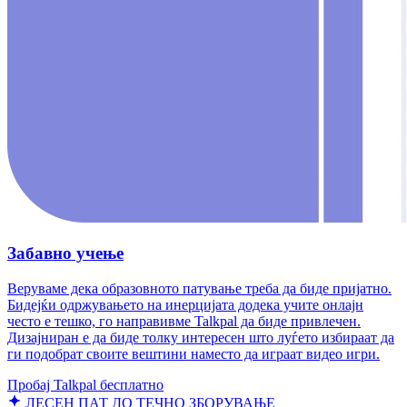
Забавно учење
Веруваме дека образовното патување треба да биде пријатно.
Бидејќи одржувањето на инерцијата додека учите онлајн
често е тешко, го направивме Talkpal да биде привлечен.
Дизајниран е да биде толку интересен што луѓето избираат да
ги подобрат своите вештини наместо да играат видео игри.
Пробај Talkpal бесплатно
ЛЕСЕН ПАТ ДО ТЕЧНО ЗБОРУВАЊЕ