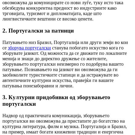
овозможува да комуницирате со нови луѓе, туку исто така
обезбедува конкурентна предност во индустриите како
трговијата, туризмот и дипломатијата, каде што
лингвистичките вештини се високо ценети.
2. Португалски за патници
Патувањето низ Бразил, Португалија или други земји во кои
се
зборува португалски
станува побогато искуство кога го
зборувате јазикот. Од можноста да се движите по локалните
менија и знаци до директно дружење со жителите,
зборувањето португалски неизмерно го подобрува вашето
патување. Познавањето на јазикот ви овозможува да ги
заобиколите туристичките стапици и да истражувате во
автентичните културни искуства, правејќи ги вашите
патувања понезаборавни и лични.
3. Културни придобивки од зборувањето
португалски
Надвор од практичната комуникација, зборувањето
португалски ви овозможува да пристапите до богатство на
културна литература, филм и музика. Португалија и Бразил,
на пример, имаат богати книжевни традиции и енергична