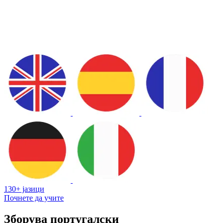
130+ јазици
Почнете да учите
Зборува португалски