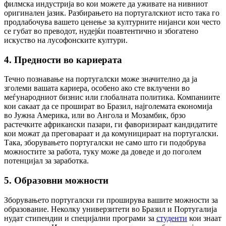
филмска индустрија во кои можете да уживате на нивниот
оригинален јазик. Разбирањето на португалскиот исто така го
продлабочува вашето ценење за културните нијанси кои често
се губат во преводот, нудејќи поавтентично и збогатено
искуство на лусофонските култури.
4. Предности во кариерата
Течно познавање на португалски може значително да ја
зголеми вашата кариера, особено ако сте вклучени во
меѓународниот бизнис или глобалната политика. Компаниите
кои сакаат да се прошират во Бразил, најголемата економија
во Јужна Америка, или во Ангола и Мозамбик, брзо
растечките африкански пазари, ги фаворизираат кандидатите
кои можат да преговараат и да комуницираат на португалски.
Така, зборувањето португалски не само што ги подобрува
можностите за работа, туку може да доведе и до поголем
потенцијал за заработка.
5. Образовни можности
Зборувањето португалски ги проширува вашите можности за
образование. Неколку универзитети во Бразил и Португалија
нудат стипендии и специјални програми за
студенти
кои знаат