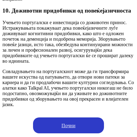
10. Доживотни придобивки од повеќејазичноста
Учењето португалски е инвестиција со доживотен принос.
Истражувањата покажуваат дека повеќејазичните луѓе
доживуваат когнитивни придобивки, како што е одложен
почеток на деменција и подобрена меморија. Зборувањето
повеќе јазици, исто така, обезбедува континуирани можности
за личен и професионален развој, осигурувајќи дека
придобивките од учењето португалски ќе се прошират далеку
во иднината.
Совладувањето на португалскиот може да ги трансформира
вашите искуства од патувањето, да отвори нови патеки за
кариера и да ги продлабочи вашите културни согледувања. Со
алатки како Talkpal AI, учењето португалски никогаш не било
подостапно, овозможувајќи ви да уживате во доживотните
придобивки од зборувањето на овој прекрасен и влијателен
јазик.
Почни