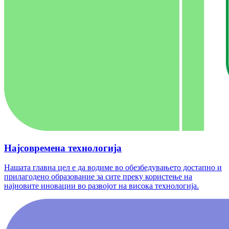
Најсовремена технологија
Нашата главна цел е да водиме во обезбедувањето достапно и
прилагодено образование за сите преку користење на
најновите иновации во развојот на висока технологија.