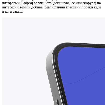
платформи. Забрзај го учењето, допишувај се или зборувај на
интересни теми и добивај реалистични гласовни пораки каде
и кога сакаш.