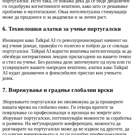
португалски. Исто така, се покажа дека да се биде двојазичен
ги подобрува когнитивните вештини, како што се решавање
проблеми и мултитаскинг. Оваа интелектуална стимулација
може да придонесе и за академски и за личен раст.
6. Технолошки алатки за учење португалски
Иновации како Talkpal AI го револуционизираат начинот на
кој учиме јазици, правејќи го полесно и побрзо да се совлада
португалски. Talkpal AI користи вештачка интелигенција за да
обезбеди интерактивни лекции прилагодени на вашето темпо
и стил на учење. Без разлика дали започнувате од нула или ги
усовршувате вашите напредни вештини, алатки како Talkpal
AI нудат динамичен и флексибилен пристап кон учењето
јазик.
7. Вмрежување и градење глобални врски
Зборувањето португалски ви овозможува да ја проширите
вашата мрежа на глобално ниво. Ги отвора вратите за
поврзување со професионалци и врсници во земјите што
зборуваат португалски, поттикнувајќи можности за соработка
и размена. На меѓународните конференции, можноста да
разговарате на португалски може да ве издвои од другите, да
го олесни вмрежувањето и да ги подобри професионалните