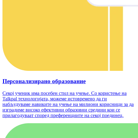
Персонализирано образование
Секој ученик има посебен стил на учење. Со користење на
Talkpal технологијата, можеме истовремено да ги
набљудуваме навиките на учење на милиони корисници за да
изградиме високо ефективни образовни средини кои се
прилагодуваат според преференциите на секој поединец.