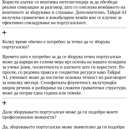
Користи алатки со вештачка интелигенција за да обезбеди
реални симулации за разговор, што го олеснува вежбањето на
вештините за зборување и слушање. Дополнително, Talkpal AI
вклучува граматички и вокабуларни вежби кои се клучни за
ефективно совладување на португалскиот.
Колку време обично е потребно за течно да се зборува
португалски?
Времето што е потребно за да се зборува течно португалски
може да варира во голема мера врз основа на вашата позадина
за учење јазик, посветеноста и алатките што ги користите. Во
просек, со редовна пракса и соодветни ресурси како Talkpal
AI, ученикот може да постигне основна течност во разговорот
за неколку месеци. Сеопфатната флуентност, вклучувајќи
широк речник и разбирање на сложени граматички структури,
може да потрае една година или повеќе.
Дали зборувањето португалски може да ги подобри моите
професионални можности?
Да, зборувањето португалски може значително да ги подобри