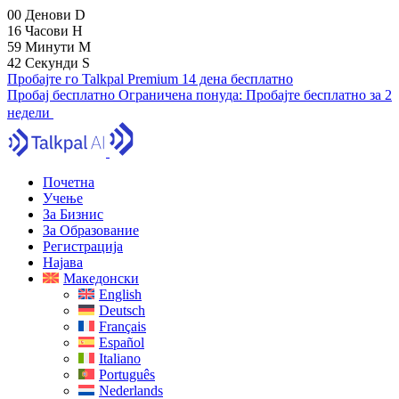
00
Денови
D
16
Часови
H
59
Минути
M
41
Секунди
S
Пробајте го Talkpal Premium 14 дена бесплатно
Пробај бесплатно
Ограничена понуда:
Пробајте бесплатно за 2
недели
Почетна
Учење
За Бизнис
За Образование
Регистрација
Најава
Македонски
English
Deutsch
Français
Español
Italiano
Português
Nederlands