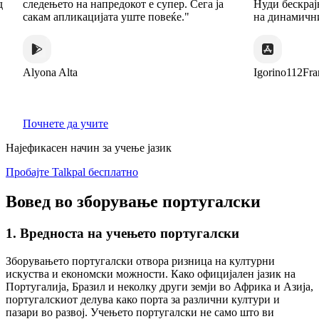
следењето на напредокот е супер. Сега ја
Нуди бескрајна 
сакам апликацијата уште повеќе."
на динамични и
Alyona Alta
Igorino112France
Почнете да учите
Најефикасен начин за учење јазик
Пробајте Talkpal бесплатно
Вовед во зборување португалски
1. Вредноста на учењето португалски
Зборувањето португалски отвора ризница на културни
искуства и економски можности. Како официјален јазик на
Португалија, Бразил и неколку други земји во Африка и Азија,
португалскиот делува како порта за различни култури и
пазари во развој. Учењето португалски не само што ви