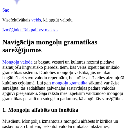
Sāc
Visefektīvākais
veids
, kā apgūt valodu
Izmēģiniet Talkpal bez maksas
Navigācija mongoļu gramatikas
sarežģījumos
Mongoļu valoda
ar bagātu vēsturi un kultūras nozīmi piedāvā
aizraujošu lingvistisko pieredzi tiem, kas vēlas izpētīt tās unikālo
gramatikas sistēmu. Dodoties mongoļu valstībā, jūs ne tikai
bagātināsiet savu valodu repertuāru, bet arī iesaistīsieties aizraujošā
kultūras ceļojumā. Lai gan
mongoļu gramatika
sākumā var šķist
sarežģīta, tās sadalīšana galvenajās sastāvdaļās padara valodas
apguvi pieejamāku. Šajā rakstā mēs izpētīsim valdzinošo mongoļu
gramatikas pasauli un sniegsim padomus, kā apgūt tās sarežģītību.
1. Mongoļu alfabēts un fonētika
Mūsdienu Mongolijā izmantotais mongoļu alfabēts ir kirilica un
sastāv no 35 burtiem, ieskaitot valodai unikālas rakstzīmes,