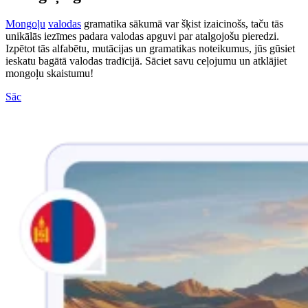
Mongoļu
valodas
gramatika sākumā var šķist izaicinošs, taču tās
unikālās iezīmes padara valodas apguvi par atalgojošu pieredzi.
Izpētot tās alfabētu, mutācijas un gramatikas noteikumus, jūs gūsiet
ieskatu bagātā valodas tradīcijā. Sāciet savu ceļojumu un atklājiet
mongoļu skaistumu!
Sāc