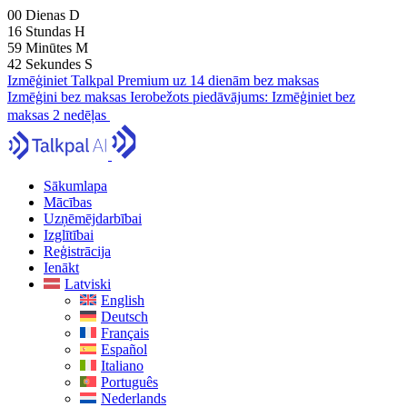
00
Dienas
D
16
Stundas
H
59
Minūtes
M
41
Sekundes
S
Izmēģiniet Talkpal Premium uz 14 dienām bez maksas
Izmēģini bez maksas
Ierobežots piedāvājums:
Izmēģiniet bez
maksas 2 nedēļas
Sākumlapa
Mācības
Uzņēmējdarbībai
Izglītībai
Reģistrācija
Ienākt
Latviski
English
Deutsch
Français
Español
Italiano
Português
Nederlands