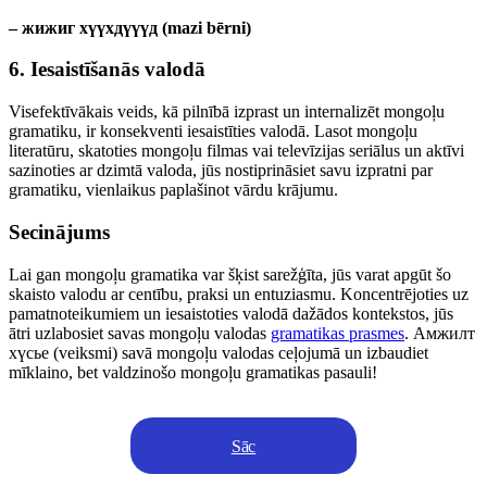
– жижиг хүүхдүүүд (mazi bērni)
6. Iesaistīšanās valodā
Visefektīvākais veids, kā pilnībā izprast un internalizēt mongoļu
gramatiku, ir konsekventi iesaistīties valodā. Lasot mongoļu
literatūru, skatoties mongoļu filmas vai televīzijas seriālus un aktīvi
sazinoties ar dzimtā valoda, jūs nostiprināsiet savu izpratni par
gramatiku, vienlaikus paplašinot vārdu krājumu.
Secinājums
Lai gan mongoļu gramatika var šķist sarežģīta, jūs varat apgūt šo
skaisto valodu ar centību, praksi un entuziasmu. Koncentrējoties uz
pamatnoteikumiem un iesaistoties valodā dažādos kontekstos, jūs
ātri uzlabosiet savas mongoļu valodas
gramatikas prasmes
. Амжилт
хүсье (veiksmi) savā mongoļu valodas ceļojumā un izbaudiet
mīklaino, bet valdzinošo mongoļu gramatikas pasauli!
Sāc