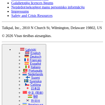
Galalietotāja licences līgums
Nepārdot/nekopīgot manu personisko informāciju
Impressums
Safety and Crisis Resources
Talkpal, Inc., 2810 N Church St, Wilmington, Delaware 19802, US
© 2026 Visas tiesības aizsargātas.
Latviski
English
Deutsch
Français
Español
Italiano
Português
Nederlands
Suomi
Svenska
Čeština
日本語
中文 (简体)
हिंदी
한국어
Українська