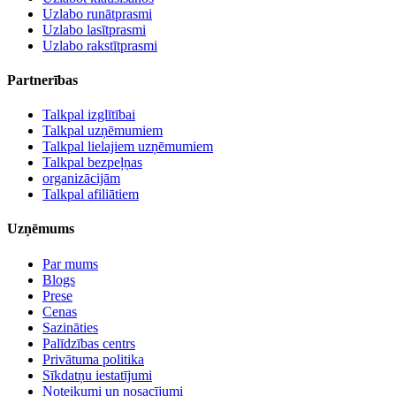
Uzlabo runātprasmi
Uzlabo lasītprasmi
Uzlabo rakstītprasmi
Partnerības
Talkpal izglītībai
Talkpal uzņēmumiem
Talkpal lielajiem uzņēmumiem
Talkpal bezpeļņas
organizācijām
Talkpal afiliātiem
Uzņēmums
Par mums
Blogs
Prese
Cenas
Sazināties
Palīdzības centrs
Privātuma politika
Sīkdatņu iestatījumi
Noteikumi un nosacījumi