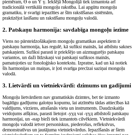
piemēram, Ө ө un Ү ү. Iekšējā Mongolijā tiek izmantota arī
tradicionālā vertikālā mongoļu rakstība. Lai apgūtu mongoļu
gramatiku, ir svarīgi iepazīties ar šīm rakstīšanas sistēmām,
praktizējot lasīšanu un rakstīšanu mongoļu valodā.
2. Patskaņu harmonija: savdabīga mongoļu iezīme
Viens no pārsteidzošākajiem mongoļu gramatikas aspektiem ir
patskaņu harmonija, kas regulē, kā sufiksi mainās, lai atbilstu saknes
patskaņiem. Sufiksi parasti ir priekšējo un aizmugurējo patskaņu
variantos, un daži līdzskaņi vai patskaņi sufiksos mainās,
pamatojoties uz fonoloģisko kontekstu. Izpratne, kad un kā notiek
šīs harmonijas un maiņas, ir ļoti svarīga precīzai saziņai mongoļu
valodā.
3. Lietvārdi un vietniekvārdi: dzimums un gadījumi
Mongoļu lietvārdiem nav gramatiskās dzimtes, bet tie izmanto
bagātīgu gadījumu galotņu kopumu, lai atzīmētu tādas attiecības kā
valdījums, virziens, atrašanās vieta un instruments. Daudzskaitļa
veidojums atšķiras, parasti lietojot -ууд vai -үүд atbilstoši patskaņu
harmonijai, un -нар bieži tiek izmantots cilvēkiem. Vietniekvārdi
mongoļu valodā ietver personiskus, piederošus, refleksīvus,
demonstratīvus un jautājuma vietniekvārdus. Iepazīšanās ar šiem