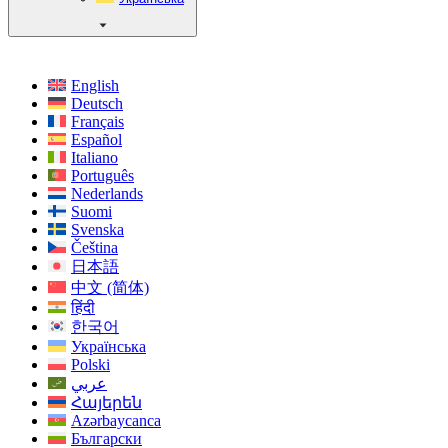
English
Deutsch
Français
Español
Italiano
Português
Nederlands
Suomi
Svenska
Čeština
日本語
中文 (简体)
हिंदी
한국어
Українська
Polski
عربي
Հայերեն
Azərbaycanca
Български