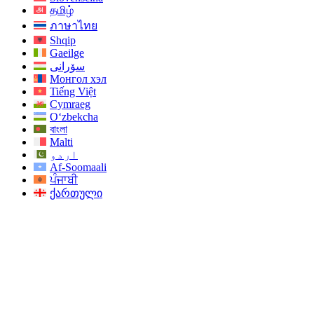
தமிழ்
ภาษาไทย
Shqip
Gaeilge
سۆرانی
Монгол хэл
Tiếng Việt
Cymraeg
O‘zbekcha
বাংলা
Malti
اردو
Af-Soomaali
ਪੰਜਾਬੀ
ქართული