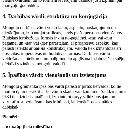
vietniekvārdiem un to formām ievērojami uzlabos jūsu izpratni par
mongoļu gramatiku.
4. Darbības vārdi: struktūra un konjugācija
Mongoļu darbības vārdi veido laiku, aspektu, noskaņojumu un
pierādījumu, izmantojot sufiksus, nevis plašu personas vienošanos.
Būtiskas ierobežotas formas ir -на ne-pagātnei, -сан vai -сэн
pagātnei un -даг vai -дэг parastajam, ar progresīvu aspektu, kas
parasti izteikts ar байна konstrukcijām. Valodā tiek izmantotas arī
nosacītas, imperatīvas un hortatīvas formas. Darbības vārdu
veidošanas noteikumu un palīgmodeļu apgūšana uzlabos jūsu spēju
efektīvi sazināties mongoļu valodā.
5. Īpašības vārdi: vienošanās un izvietojums
Mongoļu gramatikā īpašības vārdi parasti ir pirms lietvārda, ko tie
modificē, un nesakrīt ar lietvārdu skaitu vai dzimumu. Salīdzinājums
bieži tiek izteikts analītiski, izmantojot илүү salīdzinošajam un
хамгийн superlatīvam, kas ir būtiski, lai iemācītos sazināties
dabiskāk.
Piemēri:
– их хайр (liela mīlestība)