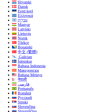
Hrvatski
Dansk
Eesti keel
Ελληνικά
עִברִית
Magyar
Latviski
Lietuvių
Norsk
Türkçe
Bosanski
中文 (繁體)
Galician
Íslenskur
Bahasa Indonesia
Македонски
Bahasa Melayu
नेपाली
فارسی
Português
Română
Русский
Srpski
Slovenčina
Slovenščina