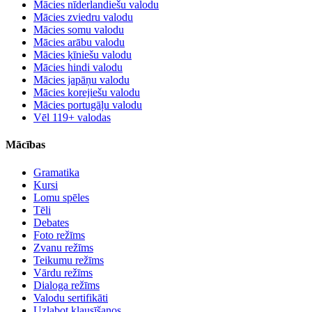
Mācies nīderlandiešu valodu
Mācies zviedru valodu
Mācies somu valodu
Mācies arābu valodu
Mācies ķīniešu valodu
Mācies hindi valodu
Mācies japāņu valodu
Mācies korejiešu valodu
Mācies portugāļu valodu
Vēl 119+ valodas
Mācības
Gramatika
Kursi
Lomu spēles
Tēli
Debates
Foto režīms
Zvanu režīms
Teikumu režīms
Vārdu režīms
Dialoga režīms
Valodu sertifikāti
Uzlabot klausīšanos