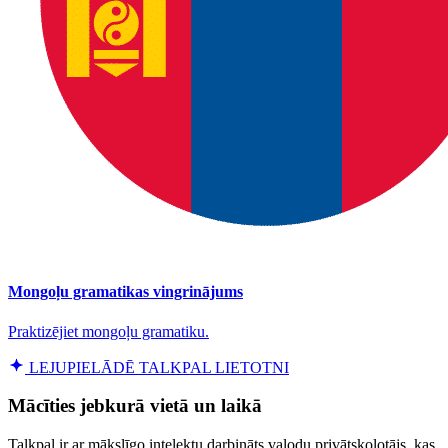
Mongoļu gramatikas vingrinājums
Praktizējiet mongoļu gramatiku.
LEJUPIELĀDĒ TALKPAL LIETOTNI
Mācīties jebkurā vietā un laikā
Talkpal ir ar mākslīgo intelektu darbināts valodu privātskolotājs, kas