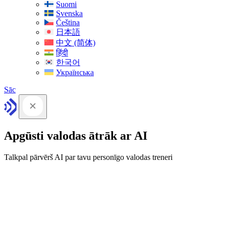
Suomi
Svenska
Čeština
日本語
中文 (简体)
हिंदी
한국어
Українська
Sāc
Apgūsti valodas ātrāk ar AI
Talkpal pārvērš AI par tavu personīgo valodas treneri