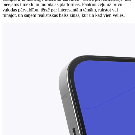
pieejams tīmeklī un mobilajās platformās. Paātrini ceļu uz brīvu
valodas pārvaldību, tērzē par interesantām tēmām, rakstot vai
runājot, un saņem reālistiskas balss ziņas, kur un kad vien vēlies.