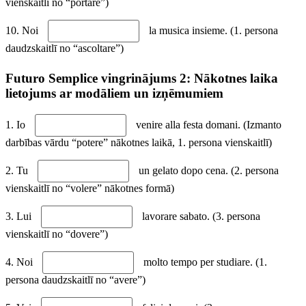
vienskaitlī no “portare”)
10. Noi
la musica insieme. (1. persona
daudzskaitlī no “ascoltare”)
Futuro Semplice vingrinājums 2: Nākotnes laika
lietojums ar modāliem un izņēmumiem
1. Io
venire alla festa domani. (Izmanto
darbības vārdu “potere” nākotnes laikā, 1. persona vienskaitlī)
2. Tu
un gelato dopo cena. (2. persona
vienskaitlī no “volere” nākotnes formā)
3. Lui
lavorare sabato. (3. persona
vienskaitlī no “dovere”)
4. Noi
molto tempo per studiare. (1.
persona daudzskaitlī no “avere”)