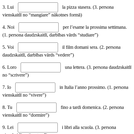
3. Lui
la pizza stasera. (3. persona
vienskaitlī no “mangiare” nākotnes formā)
4. Noi
per l’esame la prossima settimana.
(1. persona daudzskaitlī, darbības vārds “studiare”)
5. Voi
il film domani sera. (2. persona
daudzskaitlī, darbības vārds “vedere”)
6. Loro
una lettera. (3. persona daudzskaitlī
no “scrivere”)
7. Io
in Italia l’anno prossimo. (1. persona
vienskaitlī no “vivere”)
8. Tu
fino a tardi domenica. (2. persona
vienskaitlī no “dormire”)
9. Lei
i libri alla scuola. (3. persona