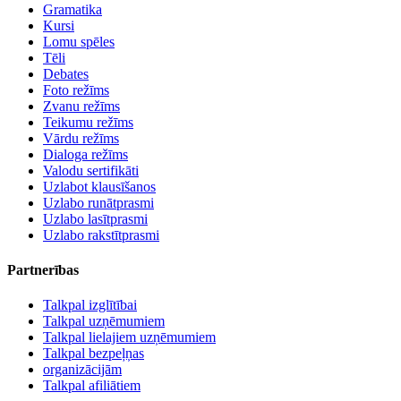
Gramatika
Kursi
Lomu spēles
Tēli
Debates
Foto režīms
Zvanu režīms
Teikumu režīms
Vārdu režīms
Dialoga režīms
Valodu sertifikāti
Uzlabot klausīšanos
Uzlabo runātprasmi
Uzlabo lasītprasmi
Uzlabo rakstītprasmi
Partnerības
Talkpal izglītībai
Talkpal uzņēmumiem
Talkpal lielajiem uzņēmumiem
Talkpal bezpeļņas
organizācijām
Talkpal afiliātiem