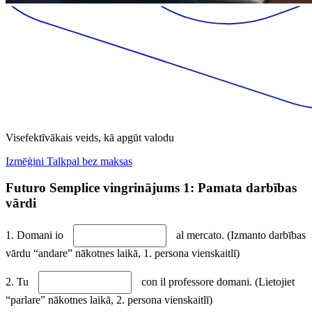
Visefektīvākais veids, kā apgūt valodu
Izmēģini Talkpal bez maksas
Futuro Semplice vingrinājums 1: Pamata darbības
vārdi
1. Domani io
al mercato. (Izmanto darbības
vārdu “andare” nākotnes laikā, 1. persona vienskaitlī)
2. Tu
con il professore domani. (Lietojiet
“parlare” nākotnes laikā, 2. persona vienskaitlī)