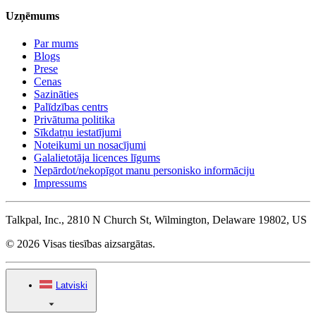
Uzņēmums
Par mums
Blogs
Prese
Cenas
Sazināties
Palīdzības centrs
Privātuma politika
Sīkdatņu iestatījumi
Noteikumi un nosacījumi
Galalietotāja licences līgums
Nepārdot/nekopīgot manu personisko informāciju
Impressums
Talkpal, Inc., 2810 N Church St, Wilmington, Delaware 19802, US
© 2026 Visas tiesības aizsargātas.
Latviski