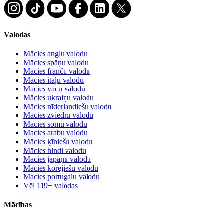
Valodas
Mācies angļu valodu
Mācies spāņu valodu
Mācies franču valodu
Mācies itāļu valodu
Mācies vācu valodu
Mācies ukraiņu valodu
Mācies nīderlandiešu valodu
Mācies zviedru valodu
Mācies somu valodu
Mācies arābu valodu
Mācies ķīniešu valodu
Mācies hindi valodu
Mācies japāņu valodu
Mācies korejiešu valodu
Mācies portugāļu valodu
Vēl 119+ valodas
Mācības