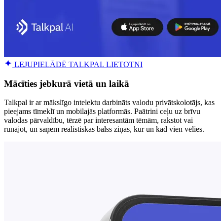
LEJUPIELĀDĒ TALKPAL LIETOTNI
Mācīties jebkurā vietā un laikā
Talkpal ir ar mākslīgo intelektu darbināts valodu privātskolotājs, kas
pieejams tīmeklī un mobilajās platformās. Paātrini ceļu uz brīvu
valodas pārvaldību, tērzē par interesantām tēmām, rakstot vai
runājot, un saņem reālistiskas balss ziņas, kur un kad vien vēlies.