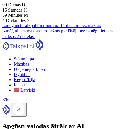
00
Dienas
D
16
Stundas
H
59
Minūtes
M
41
Sekundes
S
Izmēģiniet Talkpal Premium uz 14 dienām bez maksas
Izmēģini bez maksas
Ierobežots piedāvājums:
Izmēģiniet bez
maksas 2 nedēļas
Sākumlapa
Mācības
Uzņēmējdarbībai
Izglītībai
Reģistrācija
Ienākt
Latviski
Sāc
Apgūsti valodas ātrāk ar AI