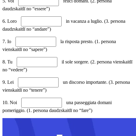
5. Voi
felici domani. (2. persona
daudzskaitlī no “essere”)
6. Loro
in vacanza a luglio. (3. persona
daudzskaitlī no “andare”)
7. Io
la risposta presto. (1. persona
vienskaitlī no “sapere”)
8. Tu
il sole sorgere. (2. persona vienskaitlī
no “vedere”)
9. Lei
un discorso importante. (3. persona
vienskaitlī no “tenere”)
10. Noi
una passeggiata domani
pomeriggio. (1. persona daudzskaitlī no “fare”)