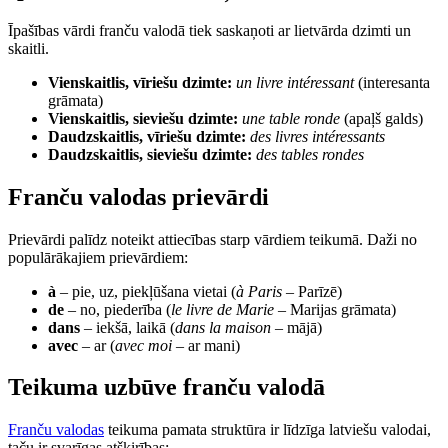
Īpašības vārdi franču valodā tiek saskaņoti ar lietvārda dzimti un
skaitli.
Vienskaitlis, vīriešu dzimte:
un livre intéressant
(interesanta
grāmata)
Vienskaitlis, sieviešu dzimte:
une table ronde
(apaļš galds)
Daudzskaitlis, vīriešu dzimte:
des livres intéressants
Daudzskaitlis, sieviešu dzimte:
des tables rondes
Franču valodas prievārdi
Prievārdi palīdz noteikt attiecības starp vārdiem teikumā. Daži no
populārākajiem prievārdiem:
à
– pie, uz, piekļūšana vietai (
à Paris
– Parīzē)
de
– no, piederība (
le livre de Marie
– Marijas grāmata)
dans
– iekšā, laikā (
dans la maison
– mājā)
avec
– ar (
avec moi
– ar mani)
Teikuma uzbūve franču valodā
Franču valodas
teikuma pamata struktūra ir līdzīga latviešu valodai,
taču ir svarīgas atšķirības: