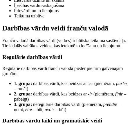
Lietvārda dzimte un skaitlis
Īpašības vārdu saskaņošana
Prievārdi un to lietojums
Teikuma uzbūve
Darbības vārdu veidi franču valodā
Franču valodā darbības vārdi (verbes) ir būtiska teikuma sastāvdaļa.
Tie iedalās vairākos veidos, kas ietekmē to locīšanu un lietojumu.
Regulārie darbības vārdi
Regulārie darbības vārdi franču valodā pieder pie trim galvenajām
grupām:
1. grupa:
darbības vārdi, kas beidzas ar
-er
(piemēram,
parler
– runāt)
2. grupa:
darbības vārdi, kas beidzas ar
-ir
(piemēram,
finir
–
pabeigt)
3. grupa:
neregulārie darbības vārdi (piemēram,
prendre
–
ņemt,
être
– būt,
avoir
– būt)
Darbības vārdu laiki un gramatiskie veidi