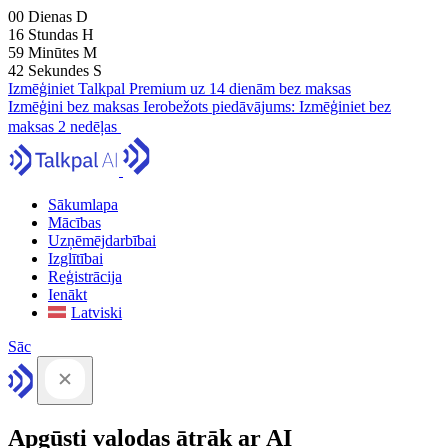
00
Dienas
D
16
Stundas
H
59
Minūtes
M
41
Sekundes
S
Izmēģiniet Talkpal Premium uz 14 dienām bez maksas
Izmēģini bez maksas
Ierobežots piedāvājums:
Izmēģiniet bez
maksas 2 nedēļas
Sākumlapa
Mācības
Uzņēmējdarbībai
Izglītībai
Reģistrācija
Ienākt
Latviski
Sāc
Apgūsti valodas ātrāk ar AI