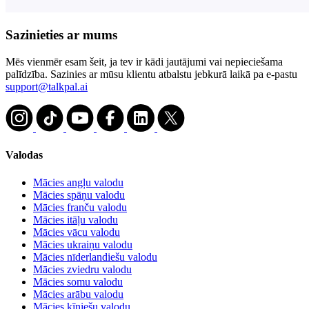
Sazinieties ar mums
Mēs vienmēr esam šeit, ja tev ir kādi jautājumi vai nepieciešama
palīdzība. Sazinies ar mūsu klientu atbalstu jebkurā laikā pa e-pastu
support@talkpal.ai
Valodas
Mācies angļu valodu
Mācies spāņu valodu
Mācies franču valodu
Mācies itāļu valodu
Mācies vācu valodu
Mācies ukraiņu valodu
Mācies nīderlandiešu valodu
Mācies zviedru valodu
Mācies somu valodu
Mācies arābu valodu
Mācies ķīniešu valodu