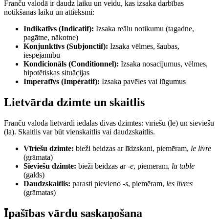
Franču valodā ir daudz laiku un veidu, kas izsaka darbības
notikšanas laiku un attieksmi:
Indikatīvs (Indicatif):
Izsaka reālu notikumu (tagadne,
pagātne, nākotne)
Konjunktīvs (Subjonctif):
Izsaka vēlmes, šaubas,
iespējamību
Kondicionāls (Conditionnel):
Izsaka nosacījumus, vēlmes,
hipotētiskas situācijas
Imperatīvs (Impératif):
Izsaka pavēles vai lūgumus
Lietvārda dzimte un skaitlis
Franču valodā lietvārdi iedalās divās dzimtēs: vīriešu (le) un sieviešu
(la). Skaitlis var būt vienskaitlis vai daudzskaitlis.
Vīriešu dzimte:
bieži beidzas ar līdzskani, piemēram,
le livre
(grāmata)
Sieviešu dzimte:
bieži beidzas ar
-e
, piemēram,
la table
(galds)
Daudzskaitlis:
parasti pievieno
-s
, piemēram,
les livres
(grāmatas)
Īpašības vārdu saskaņošana