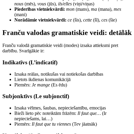
nous
(mēs),
vous
(jūs),
ils/elles
(viņi/viņas)
Piederības vietniekvārdi:
mon
(mans),
ma
(mana),
mes
(mani)
Norādāmie vietniekvārdi:
ce
(šis),
cette
(šī),
ces
(šie)
Franču valodas gramatiskie veidi: detālāk
Franču valodā gramatiskie veidi (modes) izsaka attieksmi pret
darbību. Svarīgākie ir:
Indikatīvs (L’indicatif)
Izsaka reālas, notikušas vai notiekošas darbības
Lietots ikdienas komunikācijā
Piemērs:
Je mange
(Es ēdu)
Subjonktīvs (Le subjonctif)
Izsaka vēlmes, šaubas, nepieciešamību, emocijas
Bieži lieto pēc noteiktām frāzēm:
Il faut que…
(Ir
nepieciešams, lai…)
Piemērs:
Il faut que tu viennes
(Tev jāatnāk)