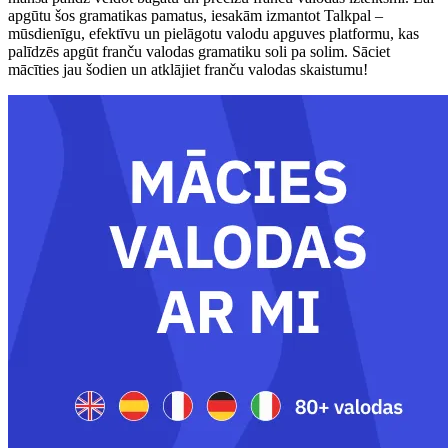
apgūtu šos gramatikas pamatus, iesakām izmantot Talkpal –
mūsdienīgu, efektīvu un pielāgotu valodu apguves platformu, kas
palīdzēs apgūt franču valodas gramatiku soli pa solim. Sāciet
mācīties jau šodien un atklājiet franču valodas skaistumu!