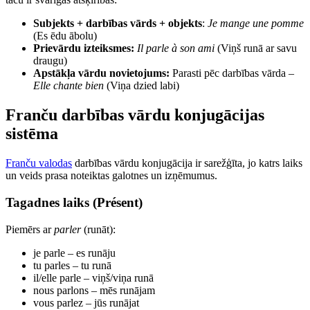
Subjekts + darbības vārds + objekts
:
Je mange une pomme
(Es ēdu ābolu)
Prievārdu izteiksmes:
Il parle à son ami
(Viņš runā ar savu
draugu)
Apstākļa vārdu novietojums:
Parasti pēc darbības vārda –
Elle chante bien
(Viņa dzied labi)
Franču darbības vārdu konjugācijas
sistēma
Franču valodas
darbības vārdu konjugācija ir sarežģīta, jo katrs laiks
un veids prasa noteiktas galotnes un izņēmumus.
Tagadnes laiks (Présent)
Piemērs ar
parler
(runāt):
je parle – es runāju
tu parles – tu runā
il/elle parle – viņš/viņa runā
nous parlons – mēs runājam
vous parlez – jūs runājat