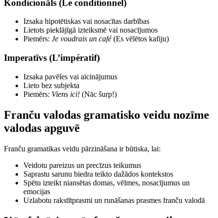
Kondicionāls (Le conditionnel)
Izsaka hipotētiskas vai nosacītas darbības
Lietots pieklājīgā izteiksmē vai nosacījumos
Piemērs:
Je voudrais un café
(Es vēlētos kafiju)
Imperatīvs (L’impératif)
Izsaka pavēles vai aicinājumus
Lieto bez subjekta
Piemērs:
Viens ici!
(Nāc šurp!)
Franču valodas gramatisko veidu nozīme
valodas apguvē
Franču gramatikas veidu pārzināšana ir būtiska, lai:
Veidotu pareizus un precīzus teikumus
Saprastu sarunu biedra teikto dažādos kontekstos
Spētu izteikt niansētas domas, vēlmes, nosacījumus un
emocijas
Uzlabotu rakstītprasmi un runāšanas prasmes franču valodā