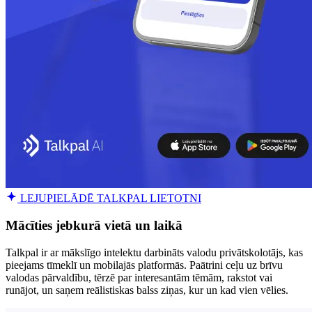
LEJUPIELĀDĒ TALKPAL LIETOTNI
Mācīties jebkurā vietā un laikā
Talkpal ir ar mākslīgo intelektu darbināts valodu privātskolotājs, kas
pieejams tīmeklī un mobilajās platformās. Paātrini ceļu uz brīvu
valodas pārvaldību, tērzē par interesantām tēmām, rakstot vai
runājot, un saņem reālistiskas balss ziņas, kur un kad vien vēlies.