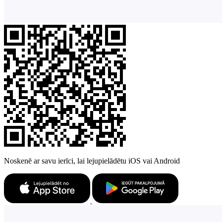
Noskenē ar savu ierīci, lai lejupielādētu iOS vai Android