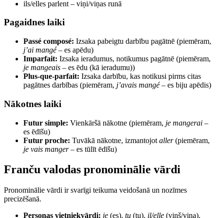
ils/elles parlent – viņi/viņas runā
Pagaidnes laiki
Passé composé:
Izsaka pabeigtu darbību pagātnē (piemēram,
j’ai mangé
– es apēdu)
Imparfait:
Izsaka ieradumus, notikumus pagātnē (piemēram,
je mangeais
– es ēdu (kā ieradumu))
Plus-que-parfait:
Izsaka darbību, kas notikusi pirms citas
pagātnes darbības (piemēram,
j’avais mangé
– es biju apēdis)
Nākotnes laiki
Futur simple:
Vienkāršā nākotne (piemēram,
je mangerai
–
es ēdīšu)
Futur proche:
Tuvākā nākotne, izmantojot
aller
(piemēram,
je vais manger
– es tūlīt ēdīšu)
Franču valodas pronominālie vārdi
Pronominālie vārdi ir svarīgi teikuma veidošanā un nozīmes
precizēšanā.
Personas vietniekvārdi:
je
(es),
tu
(tu),
il/elle
(viņš/viņa),