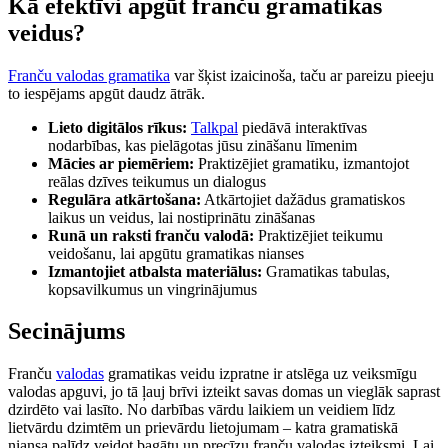
Kā efektīvi apgūt franču gramatikas
veidus?
Franču valodas gramatika
var šķist izaicinoša, taču ar pareizu pieeju
to iespējams apgūt daudz ātrāk.
Lieto digitālos rīkus:
Talkpal
piedāvā interaktīvas
nodarbības, kas pielāgotas jūsu zināšanu līmenim
Mācies ar piemēriem:
Praktizējiet gramatiku, izmantojot
reālas dzīves teikumus un dialogus
Regulāra atkārtošana:
Atkārtojiet dažādus gramatiskos
laikus un veidus, lai nostiprinātu zināšanas
Runā un raksti franču valodā:
Praktizējiet teikumu
veidošanu, lai apgūtu gramatikas nianses
Izmantojiet atbalsta materiālus:
Gramatikas tabulas,
kopsavilkumus un vingrinājumus
Secinājums
Franču
valodas
gramatikas veidu izpratne ir atslēga uz veiksmīgu
valodas apguvi, jo tā ļauj brīvi izteikt savas domas un vieglāk saprast
dzirdēto vai lasīto. No darbības vārdu laikiem un veidiem līdz
lietvārdu dzimtēm un prievārdu lietojumam – katra gramatiskā
niansa palīdz veidot bagātu un precīzu franču valodas izteiksmi. Lai