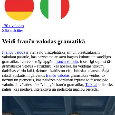
130+ valodas
Sākt mācīties
Veidi franču valodas gramatikā
Franču valoda
ir viena no visizplatītākajām un prestižākajām
valodām pasaulē, kas pazīstama ar savu bagāto kultūru un sarežģīto
gramatiku. Lai veiksmīgi apgūtu
franču valodu
, ir svarīgi saprast tās
gramatiskos veidus – struktūru, kas nosaka, kā veidojas teikumi,
darbības vārdu laiki, dzimte, skaitlis un citas būtiskas nianses. Šajā
rakstā apskatīsim galvenos
franču valodas
gramatikas veidus, to
nozīmi un piemērus, kas palīdzēs padziļināti izprast šo fascinējošo
valodu. Ja vēlaties efektīvi apgūt franču gramatiku,
Talkpal
ir lielisks
palīgs, kas piedāvā interaktīvu un pielāgotu mācību pieredzi.