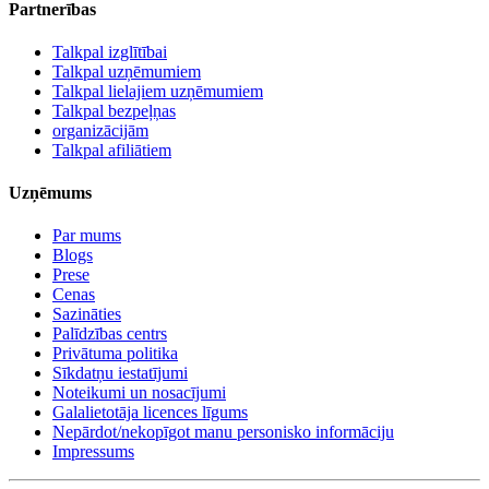
Partnerības
Talkpal izglītībai
Talkpal uzņēmumiem
Talkpal lielajiem uzņēmumiem
Talkpal bezpeļņas
organizācijām
Talkpal afiliātiem
Uzņēmums
Par mums
Blogs
Prese
Cenas
Sazināties
Palīdzības centrs
Privātuma politika
Sīkdatņu iestatījumi
Noteikumi un nosacījumi
Galalietotāja licences līgums
Nepārdot/nekopīgot manu personisko informāciju
Impressums