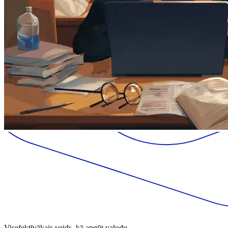
Visefektīvākais veids, kā apgūt valodu