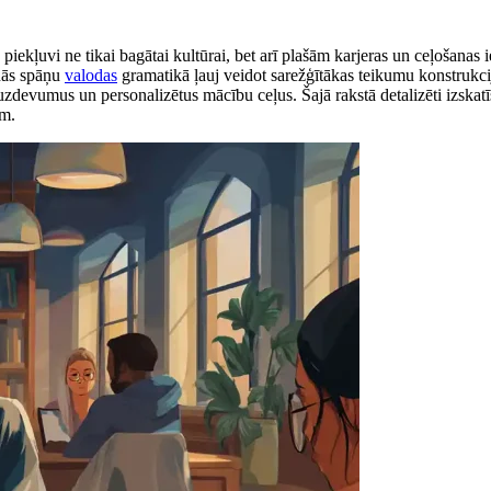
 piekļuvi ne tikai bagātai kultūrai, bet arī plašām karjeras un ceļošana
anās spāņu
valodas
gramatikā ļauj veidot sarežģītākas teikumu konstrukcij
s uzdevumus un personalizētus mācību ceļus. Šajā rakstā detalizēti izskatī
ām.