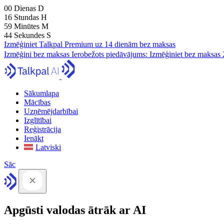
00
Dienas
D
16
Stundas
H
59
Minūtes
M
43
Sekundes
S
Izmēģiniet Talkpal Premium uz 14 dienām bez maksas
Izmēģini bez maksas
Ierobežots piedāvājums:
Izmēģiniet bez maksas 
Sākumlapa
Mācības
Uzņēmējdarbībai
Izglītībai
Reģistrācija
Ienākt
Latviski
Sāc
Apgūsti valodas ātrāk ar AI