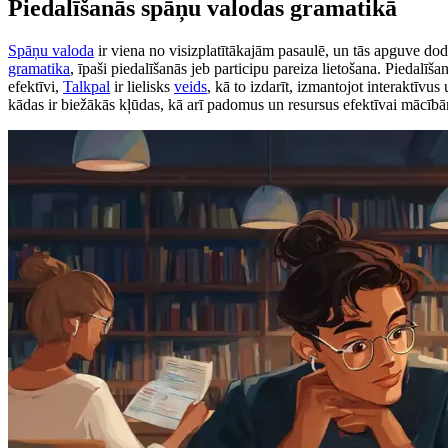
Piedalīšanās spāņu valodas gramatikā
Spāņu valoda
ir viena no visizplatītākajām pasaulē, un tās apguve dod
gramatika
, īpaši piedalīšanās jeb participu pareiza lietošana. Piedalīš
efektīvi,
Talkpal
ir lielisks
veids
, kā to izdarīt, izmantojot interaktīvu
kādas ir biežākās kļūdas, kā arī padomus un resursus efektīvai mācīb