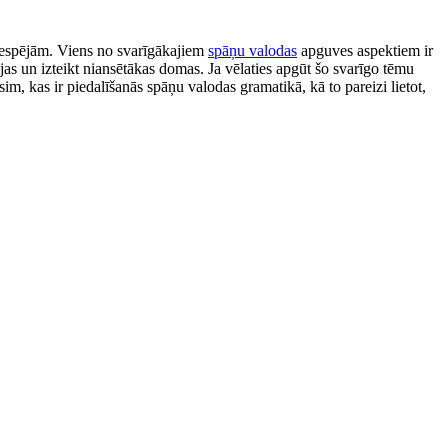
s iespējām. Viens no svarīgākajiem
spāņu valodas
apguves aspektiem ir
as un izteikt niansētākas domas. Ja vēlaties apgūt šo svarīgo tēmu
sim, kas ir piedalīšanās spāņu valodas gramatikā, kā to pareizi lietot,