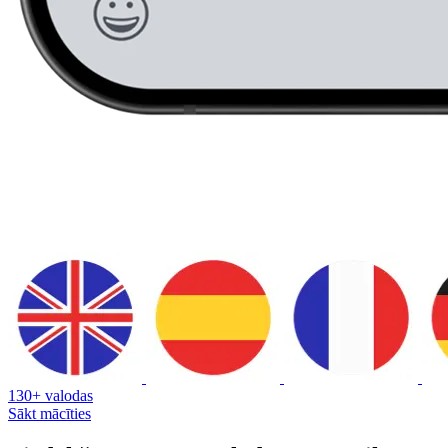
130+ valodas
Sākt mācīties