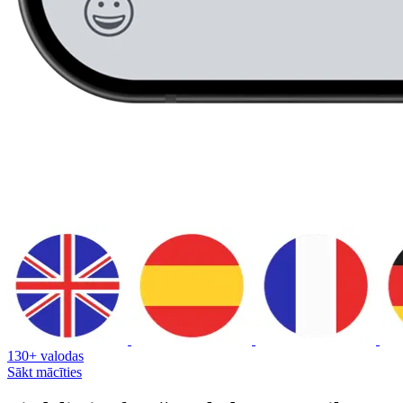
130+ valodas
Sākt mācīties