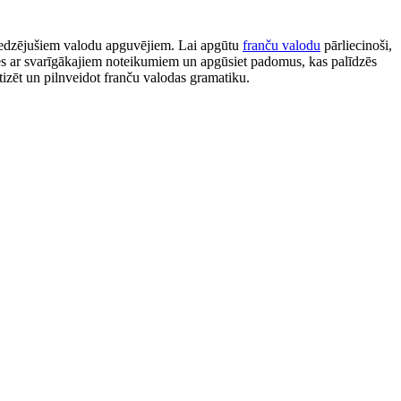
eredzējušiem valodu apguvējiem. Lai apgūtu
franču valodu
pārliecinoši,
ies ar svarīgākajiem noteikumiem un apgūsiet padomus, kas palīdzēs
tizēt un pilnveidot franču valodas gramatiku.