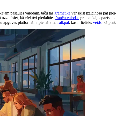
ākajām pasaules valodām, taču tās
gramatika
var šķist izaicinoša pat pi
 uzzināsiet, kā efektīvi piedalīties
franču valodas
gramatikā, iepazīsiet
odu apguves platformām, piemēram,
Talkpal
, kas ir lielisks
veids
, kā prak