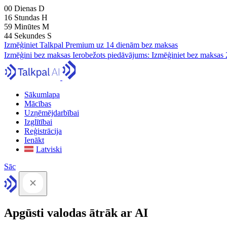
00
Dienas
D
16
Stundas
H
59
Minūtes
M
43
Sekundes
S
Izmēģiniet Talkpal Premium uz 14 dienām bez maksas
Izmēģini bez maksas
Ierobežots piedāvājums:
Izmēģiniet bez maksas 
Sākumlapa
Mācības
Uzņēmējdarbībai
Izglītībai
Reģistrācija
Ienākt
Latviski
Sāc
Apgūsti valodas ātrāk ar AI