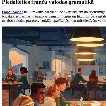
Piedalieties franču valodas gramatikā
Franču valoda
tiek uzskatīta par vienu no skaistākajām un izteiksmīg
būtiski ir izprast tās gramatikas pamatprincipus un likumus. Šajā rakstā
uzlabot
valodas
prasmes. Turklāt iepazīstināsim ar mūsdienīgām val