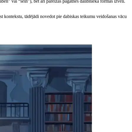
en” vai “sein”), bet arī pareizās pagātnes dalībnieka formas izvēli.
rast kontekstu, tādējādi novedot pie dabiskas teikumu veidošanas vācu