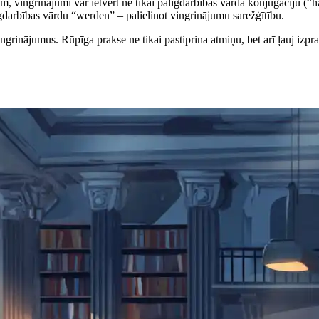
 vingrinājumi var ietvert ne tikai palīgdarbības vārda konjugāciju (“hab
īgdarbības vārdu “werden” – palielinot vingrinājumu sarežģītību.
ngrinājumus. Rūpīga prakse ne tikai pastiprina atmiņu, bet arī ļauj izp