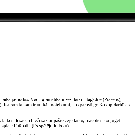
aika periodus. Vācu gramatikā ir seši laiki – tagadne (Präsens),
). Katram laikam ir unikāli noteikumi, kas parasti griežas ap darbības
laikos. Iesācēji bieži sāk ar pašreizējo laiku, mācoties konjugēt
 spiele Fußball” (Es spēlēju futbolu).