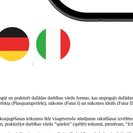
ūt un praktizēt dažādas darbības vārdu formas, kas atspoguļo dažādus l
rfekta (Plusquamperfekt), nākotne (Futur I) un nākotnes ideāls (Futur II
konjugēšanas teikumos līdz visaptverošu stāstījumu rakstīšanai izvēlētos 
, praktizējot darbības vārdu “spielen” (spēlēt) teikumā, piemēram, “Ich