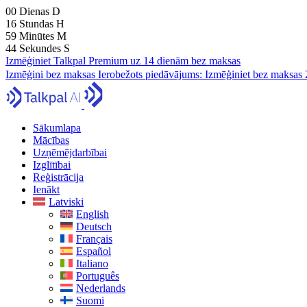
00
Dienas
D
16
Stundas
H
59
Minūtes
M
42
Sekundes
S
Izmēģiniet Talkpal Premium uz 14 dienām bez maksas
Izmēģini bez maksas
Ierobežots piedāvājums:
Izmēģiniet bez maksas 
Sākumlapa
Mācības
Uzņēmējdarbībai
Izglītībai
Reģistrācija
Ienākt
Latviski
English
Deutsch
Français
Español
Italiano
Português
Nederlands
Suomi