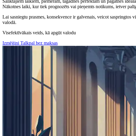
Saliktajiem laikiem, piemēram, tagadnes perfektam un pagātnes ideālam,
Nākotnes laiki, kur tiek prognozēts vai pieņemts notikums, ietver pal
Lai sasniegtu prasmes, konsekvence ir galvenais, veicot saspringtos vi
valodā.
Visefektīvākais veids, kā apgūt valodu
Izmēģini Talkpal bez maksas