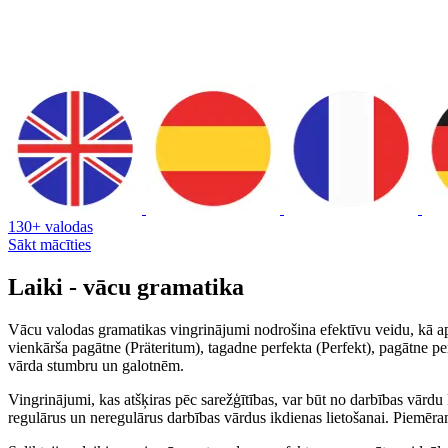
130+ valodas
Sākt mācīties
Laiki - vācu gramatika
Vācu valodas gramatikas vingrinājumi nodrošina efektīvu veidu, kā apg
vienkārša pagātne (Präteritum), tagadne perfekta (Perfekt), pagātne pe
vārda stumbru un galotnēm.
Vingrinājumi, kas atšķiras pēc sarežģītības, var būt no darbības vārdu 
regulārus un neregulārus darbības vārdus ikdienas lietošanai. Piemēram