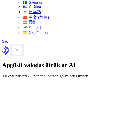
Svenska
Čeština
日本語
中文 (简体)
हिंदी
한국어
Українська
Sāc
Apgūsti valodas ātrāk ar AI
Talkpal pārvērš AI par tavu personīgo valodas treneri