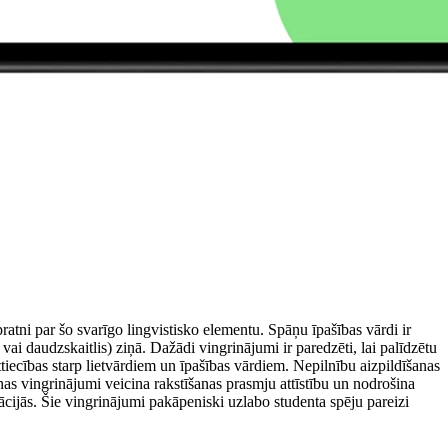
atni par šo svarīgo lingvistisko elementu. Spāņu īpašības vārdi ir
 vai daudzskaitlis) ziņā. Dažādi vingrinājumi ir paredzēti, lai palīdzētu
iecības starp lietvārdiem un īpašības vārdiem. Nepilnību aizpildīšanas
as vingrinājumi veicina rakstīšanas prasmju attīstību un nodrošina
uācijās. Šie vingrinājumi pakāpeniski uzlabo studenta spēju pareizi