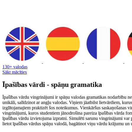
130+ valodas
Sākt mācīties
Īpašības vārdi - spāņu gramatika
Īpašības vārdu vingrinājumi ir spāņu valodas gramatikas nodarbību neat
unikāli, salīdzinot ar angļu valodas. Viņiem jāatbilst lietvārdiem, kurus
izglītojamajiem praktizēt šos noteikumus. Vienkāršus saskaņošanas vin
vingrinājumi, kuros studentiem jānodrošina pareiza īpašības vārda for
īpašības vārdu izvietojuma izpratni. Simulēti sarunu vingrinājumi var p
lietot īpašības vārdus spāņu valodā, bagātinot viņu vārdu krājumu un 