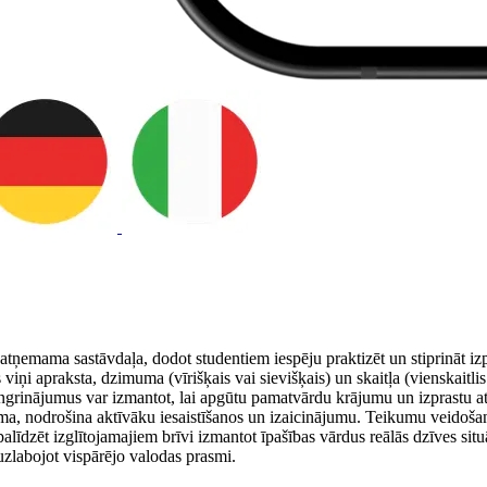
ņemama sastāvdaļa, dodot studentiem iespēju praktizēt un stiprināt izpr
 viņi apraksta, dzimuma (vīrišķais vai sievišķais) un skaitļa (vienskaitlis
grinājumus var izmantot, lai apgūtu pamatvārdu krājumu un izprastu att
ma, nodrošina aktīvāku iesaistīšanos un izaicinājumu. Teikumu veidošan
alīdzēt izglītojamajiem brīvi izmantot īpašības vārdus reālās dzīves sit
uzlabojot vispārējo valodas prasmi.