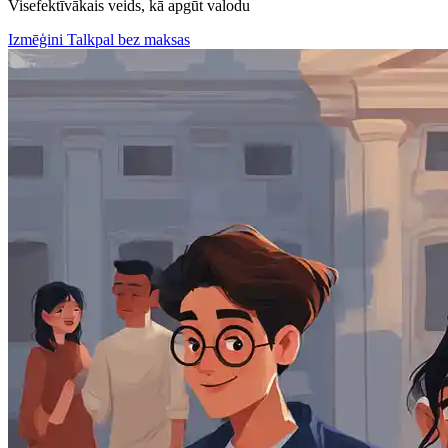
Visefektīvākais veids, kā apgūt valodu
Izmēģini Talkpal bez maksas