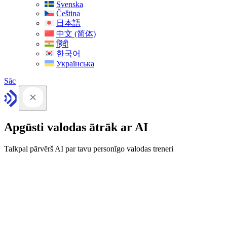
Svenska
Čeština
日本語
中文 (简体)
हिंदी
한국어
Українська
Sāc
Apgūsti valodas ātrāk ar AI
Talkpal pārvērš AI par tavu personīgo valodas treneri