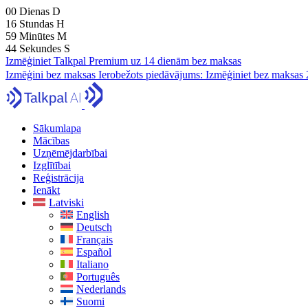
00
Dienas
D
16
Stundas
H
59
Minūtes
M
42
Sekundes
S
Izmēģiniet Talkpal Premium uz 14 dienām bez maksas
Izmēģini bez maksas
Ierobežots piedāvājums:
Izmēģiniet bez maksas 
Sākumlapa
Mācības
Uzņēmējdarbībai
Izglītībai
Reģistrācija
Ienākt
Latviski
English
Deutsch
Français
Español
Italiano
Português
Nederlands
Suomi