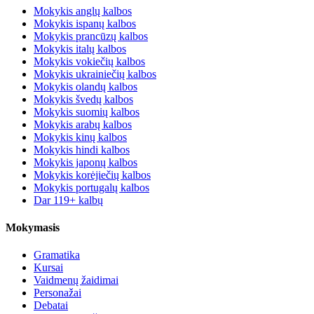
Mokykis anglų kalbos
Mokykis ispanų kalbos
Mokykis prancūzų kalbos
Mokykis italų kalbos
Mokykis vokiečių kalbos
Mokykis ukrainiečių kalbos
Mokykis olandų kalbos
Mokykis švedų kalbos
Mokykis suomių kalbos
Mokykis arabų kalbos
Mokykis kinų kalbos
Mokykis hindi kalbos
Mokykis japonų kalbos
Mokykis korėjiečių kalbos
Mokykis portugalų kalbos
Dar 119+ kalbų
Mokymasis
Gramatika
Kursai
Vaidmenų žaidimai
Personažai
Debatai