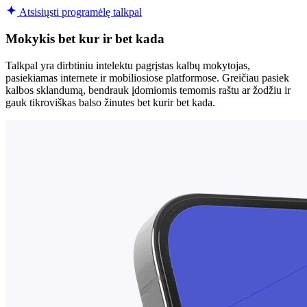
Atsisiųsti programėlę talkpal
Mokykis bet kur ir bet kada
Talkpal yra dirbtiniu intelektu pagrįstas kalbų mokytojas,
pasiekiamas internete ir mobiliosiose platformose. Greičiau pasiek
kalbos sklandumą, bendrauk įdomiomis temomis raštu ar žodžiu ir
gauk tikroviškas balso žinutes bet kurir bet kada.