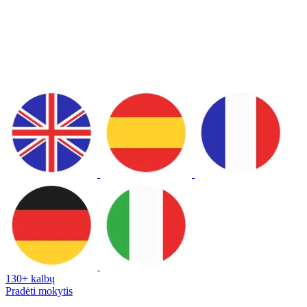
130+ kalbų
Pradėti mokytis