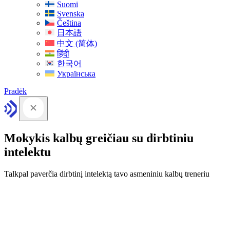
Suomi
Svenska
Čeština
日本語
中文 (简体)
हिंदी
한국어
Українська
Pradėk
Mokykis kalbų greičiau su dirbtiniu
intelektu
Talkpal paverčia dirbtinį intelektą tavo asmeniniu kalbų treneriu