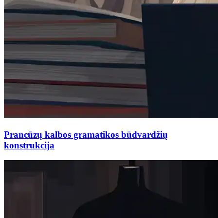
Prancūzų kalbos gramatikos būdvardžių
konstrukcija