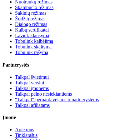
Nuotraukų režimas
Skambučio režimas
Sakinių režimas
Žodžių režimas
Dialogo režimas
Kalbų sertifikatai
Lavink klausymą
Tobulink kalbėjimą
Tobulink skaitymą
Tobulink rašymą
Partnerystės
Talkpal švietimui
Talkpal verslui
Talkpal įmonėms
Talkpal pelno nesiekiantiems
“Talkpal” perpardavėjams ir partnerystėms
Talkpal afiliatams
Įmonė
Apie mus
Tinklaraštis