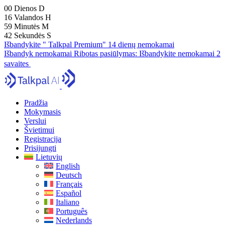
00
Dienos
D
16
Valandos
H
59
Minutės
M
41
Sekundės
S
Išbandykite " Talkpal Premium" 14 dienų nemokamai
Išbandyk nemokamai
Ribotas pasiūlymas:
Išbandykite nemokamai 2
savaites
Pradžia
Mokymasis
Verslui
Švietimui
Registracija
Prisijungti
Lietuvių
English
Deutsch
Français
Español
Italiano
Português
Nederlands