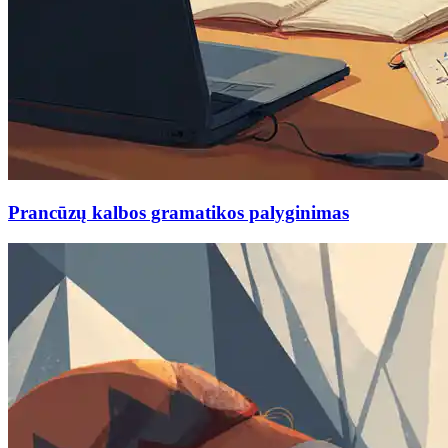
Prancūzų kalbos gramatikos palyginimas