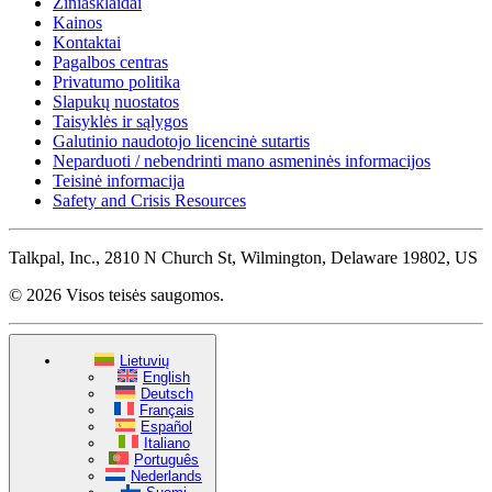
Žiniasklaidai
Kainos
Kontaktai
Pagalbos centras
Privatumo politika
Slapukų nuostatos
Taisyklės ir sąlygos
Galutinio naudotojo licencinė sutartis
Neparduoti / nebendrinti mano asmeninės informacijos
Teisinė informacija
Safety and Crisis Resources
Talkpal, Inc., 2810 N Church St, Wilmington, Delaware 19802, US
© 2026 Visos teisės saugomos.
Lietuvių
English
Deutsch
Français
Español
Italiano
Português
Nederlands