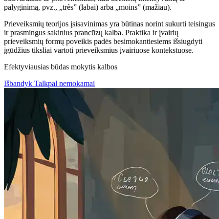
palyginimą, pvz., „très” (labai) arba „moins” (mažiau).
Prieveiksmių teorijos įsisavinimas yra būtinas norint sukurti teisingus
ir prasmingus sakinius prancūzų kalba. Praktika ir įvairių
prieveiksmių formų poveikis padės besimokantiesiems išsiugdyti
įgūdžius tiksliai vartoti prieveiksmius įvairiuose kontekstuose.
Efektyviausias būdas mokytis kalbos
Išbandyk Talkpal nemokamai