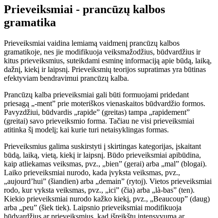
Prieveiksmiai - prancūzų kalbos
gramatika
Prieveiksmiai vaidina lemiamą vaidmenį prancūzų kalbos
gramatikoje, nes jie modifikuoja veiksmažodžius, būdvardžius ir
kitus prieveiksmius, suteikdami esminę informaciją apie būdą, laiką,
dažnį, kiekį ir laipsnį. Prieveiksmių teorijos supratimas yra būtinas
efektyviam bendravimui prancūzų kalba.
Prancūzų kalba prieveiksmiai gali būti formuojami pridedant
priesagą „-ment” prie moteriškos vienaskaitos būdvardžio formos.
Pavyzdžiui, būdvardis „rapide” (greitas) tampa „rapidement”
(greitai) savo prieveiksmio forma. Tačiau ne visi prieveiksmiai
atitinka šį modelį; kai kurie turi netaisyklingas formas.
Prieveiksmius galima suskirstyti į skirtingas kategorijas, įskaitant
būdą, laiką, vietą, kiekį ir laipsnį. Būdo prieveiksmiai apibūdina,
kaip atliekamas veiksmas, pvz., „bien” (gerai) arba „mal” (blogai).
Laiko prieveiksmiai nurodo, kada įvyksta veiksmas, pvz.,
„aujourd’hui” (šiandien) arba „demain” (rytoj). Vietos prieveiksmiai
rodo, kur vyksta veiksmas, pvz., „ici” (čia) arba „là-bas” (ten).
Kiekio prieveiksmiai nurodo kažko kiekį, pvz., „Beaucoup” (daug)
arba „peu” (šiek tiek). Laipsnio prieveiksmiai modifikuoja
būdvardžius ar prieveiksmius, kad išreikštų intensyvumą ar