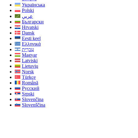
Українська
Polski
عربي
Български
Hrvatski
Dansk
Eesti keel
Ελληνικά
עִברִית
Magyar
Latviski
Lietuvių
Norsk
Türkçe
Română
Русский
Srpski
Slovenčina
Slovenščina