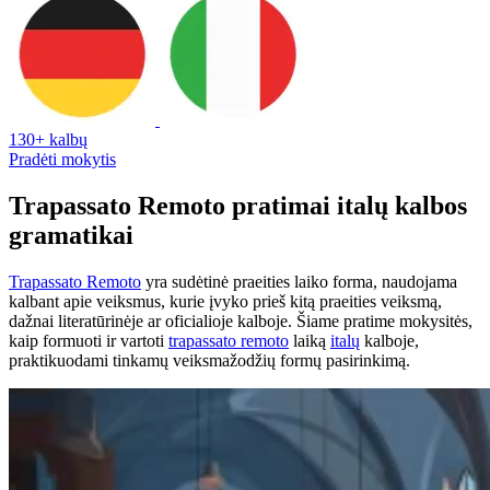
130+ kalbų
Pradėti mokytis
Trapassato Remoto pratimai italų kalbos
gramatikai
Trapassato Remoto
yra sudėtinė praeities laiko forma, naudojama
kalbant apie veiksmus, kurie įvyko prieš kitą praeities veiksmą,
dažnai literatūrinėje ar oficialioje kalboje. Šiame pratime mokysitės,
kaip formuoti ir vartoti
trapassato remoto
laiką
italų
kalboje,
praktikuodami tinkamų veiksmažodžių formų pasirinkimą.