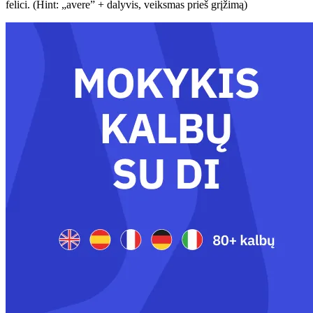
felici. (Hint: „avere” + dalyvis, veiksmas prieš grįžimą)