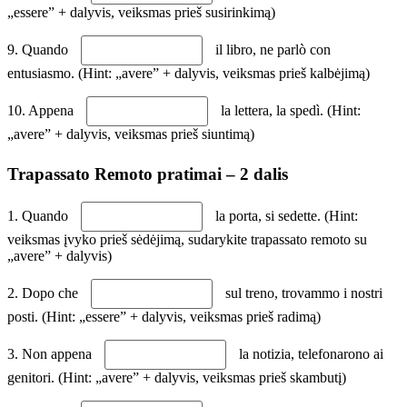
„essere” + dalyvis, veiksmas prieš susirinkimą)
9. Quando
il libro, ne parlò con
entusiasmo. (Hint: „avere” + dalyvis, veiksmas prieš kalbėjimą)
10. Appena
la lettera, la spedì. (Hint:
„avere” + dalyvis, veiksmas prieš siuntimą)
Trapassato Remoto pratimai – 2 dalis
1. Quando
la porta, si sedette. (Hint:
veiksmas įvyko prieš sėdėjimą, sudarykite trapassato remoto su
„avere” + dalyvis)
2. Dopo che
sul treno, trovammo i nostri
posti. (Hint: „essere” + dalyvis, veiksmas prieš radimą)
3. Non appena
la notizia, telefonarono ai
genitori. (Hint: „avere” + dalyvis, veiksmas prieš skambutį)