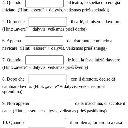
4. Quando
al teatro, lo spettacolo era già
iniziato. (Hint: „essere” + dalyvis, veiksmas prieš spektaklį)
5. Dopo che
il caffè, si misero a lavorare.
(Hint: „avere” + dalyvis, veiksmas prieš darbą)
6. Appena
dal ristorante, cominciò a
nevicare. (Hint: „essere” + dalyvis, veiksmas prieš sniegą)
7. Quando
le luci, la festa iniziò davvero.
(Hint: „avere” + dalyvis, veiksmas prieš šventę)
8. Dopo che
con il direttore, decise di
cambiare lavoro. (Hint: „avere” + dalyvis, veiksmas prieš
sprendimą)
9. Non appena
dalla macchina, ci accolse il
cane. (Hint: „essere” + dalyvis, veiksmas prieš pasitikimą)
10. Quando
il problema, tornarono a casa