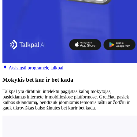
Atsisiųsti programėlę talkpal
Mokykis bet kur ir bet kada
Talkpal yra dirbtiniu intelektu pagrįstas kalbų mokytojas,
pasiekiamas internete ir mobiliosiose platformose. Greičiau pasiek
kalbos sklandumą, bendrauk įdomiomis temomis raštu ar žodžiu ir
gauk tikroviškas balso žinutes bet kurir bet kada.