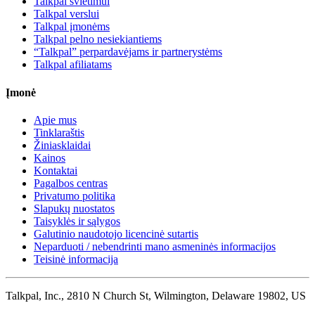
Talkpal švietimui
Talkpal verslui
Talkpal įmonėms
Talkpal pelno nesiekiantiems
“Talkpal” perpardavėjams ir partnerystėms
Talkpal afiliatams
Įmonė
Apie mus
Tinklaraštis
Žiniasklaidai
Kainos
Kontaktai
Pagalbos centras
Privatumo politika
Slapukų nuostatos
Taisyklės ir sąlygos
Galutinio naudotojo licencinė sutartis
Neparduoti / nebendrinti mano asmeninės informacijos
Teisinė informacija
Talkpal, Inc., 2810 N Church St, Wilmington, Delaware 19802, US