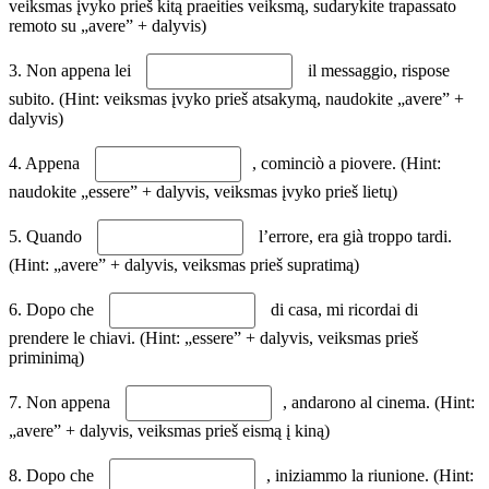
veiksmas įvyko prieš kitą praeities veiksmą, sudarykite trapassato
remoto su „avere” + dalyvis)
3. Non appena lei
il messaggio, rispose
subito. (Hint: veiksmas įvyko prieš atsakymą, naudokite „avere” +
dalyvis)
4. Appena
, cominciò a piovere. (Hint:
naudokite „essere” + dalyvis, veiksmas įvyko prieš lietų)
5. Quando
l’errore, era già troppo tardi.
(Hint: „avere” + dalyvis, veiksmas prieš supratimą)
6. Dopo che
di casa, mi ricordai di
prendere le chiavi. (Hint: „essere” + dalyvis, veiksmas prieš
priminimą)
7. Non appena
, andarono al cinema. (Hint:
„avere” + dalyvis, veiksmas prieš eismą į kiną)
8. Dopo che
, iniziammo la riunione. (Hint: