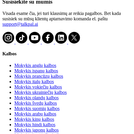
Susisiekite su mumis
Visada esame čia, jei turi klausimų ar reikia pagalbos. Bet kada
susisiek su mūsų klientų aptarnavimo komanda el. paštu
support@talkpal.ai
Kalbos
Mokykis anglų kalbos
Mokykis ispanų kalbos
Mokykis prancūzų kalbos
Mokykis italų kalbos
Mokykis vokiečių kalbos
Mokykis ukrainiečių kalbos
Mokykis olandų kalbos
Mokykis švedų kalbos
Mokykis suomių kalbos
Mokykis arabų kalbos
Mokykis kinų kalbos
Mokykis hindi kalbos
Mokykis japonų kalbos