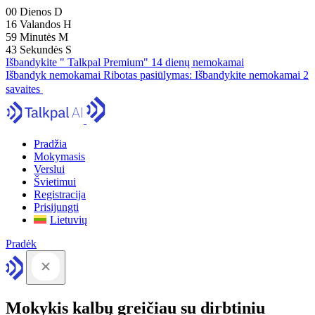
00
Dienos
D
16
Valandos
H
59
Minutės
M
41
Sekundės
S
Išbandykite " Talkpal Premium" 14 dienų nemokamai
Išbandyk nemokamai
Ribotas pasiūlymas:
Išbandykite nemokamai 2
savaites
Pradžia
Mokymasis
Verslui
Švietimui
Registracija
Prisijungti
Lietuvių
Pradėk
Mokykis kalbų greičiau su dirbtiniu