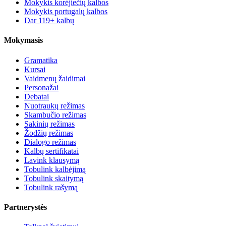
Mokykis korėjiečių kalbos
Mokykis portugalų kalbos
Dar 119+ kalbų
Mokymasis
Gramatika
Kursai
Vaidmenų žaidimai
Personažai
Debatai
Nuotraukų režimas
Skambučio režimas
Sakinių režimas
Žodžių režimas
Dialogo režimas
Kalbų sertifikatai
Lavink klausymą
Tobulink kalbėjimą
Tobulink skaitymą
Tobulink rašymą
Partnerystės