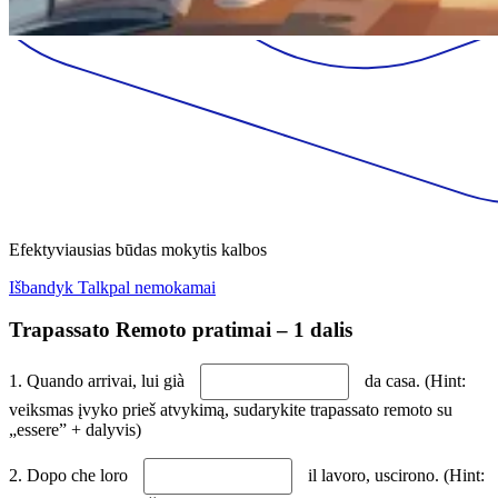
Efektyviausias būdas mokytis kalbos
Išbandyk Talkpal nemokamai
Trapassato Remoto pratimai – 1 dalis
1. Quando arrivai, lui già
da casa. (Hint:
veiksmas įvyko prieš atvykimą, sudarykite trapassato remoto su
„essere” + dalyvis)
2. Dopo che loro
il lavoro, uscirono. (Hint: