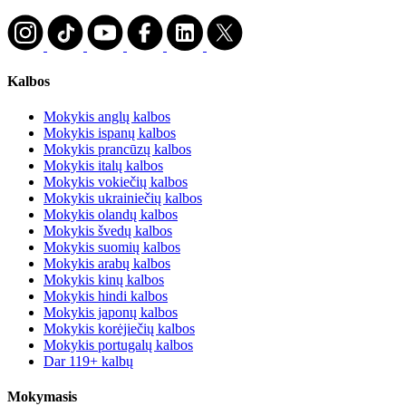
Kalbos
Mokykis anglų kalbos
Mokykis ispanų kalbos
Mokykis prancūzų kalbos
Mokykis italų kalbos
Mokykis vokiečių kalbos
Mokykis ukrainiečių kalbos
Mokykis olandų kalbos
Mokykis švedų kalbos
Mokykis suomių kalbos
Mokykis arabų kalbos
Mokykis kinų kalbos
Mokykis hindi kalbos
Mokykis japonų kalbos
Mokykis korėjiečių kalbos
Mokykis portugalų kalbos
Dar 119+ kalbų
Mokymasis