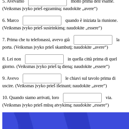
5. Avevamo
molto prima dell’esame.
(Veiksmas įvyko prieš egzaminą; naudokite „avere“)
6. Marco
quando è iniziata la riunione.
(Veiksmas įvyko prieš susirinkimą; naudokite „essere“)
7. Prima che tu telefonassi, avevo già
la
porta. (Veiksmas įvyko prieš skambutį; naudokite „avere“)
8. Lei non
in quella città prima di quel
giorno. (Veiksmas įvyko prieš tą dieną; naudokite „essere“)
9. Avevo
le chiavi sul tavolo prima di
uscire. (Veiksmas įvyko prieš išeinant; naudokite „avere“)
10. Quando siamo arrivati, loro
via.
(Veiksmas įvyko prieš mūsų atvykimą; naudokite „essere“)