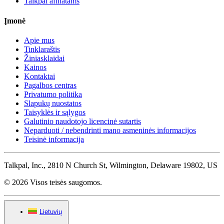
Talkpal afiliatams
Įmonė
Apie mus
Tinklaraštis
Žiniasklaidai
Kainos
Kontaktai
Pagalbos centras
Privatumo politika
Slapukų nuostatos
Taisyklės ir sąlygos
Galutinio naudotojo licencinė sutartis
Neparduoti / nebendrinti mano asmeninės informacijos
Teisinė informacija
Talkpal, Inc., 2810 N Church St, Wilmington, Delaware 19802, US
© 2026 Visos teisės saugomos.
Lietuvių