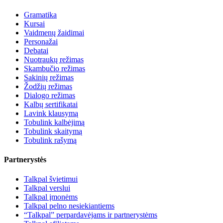
Gramatika
Kursai
Vaidmenų žaidimai
Personažai
Debatai
Nuotraukų režimas
Skambučio režimas
Sakinių režimas
Žodžių režimas
Dialogo režimas
Kalbų sertifikatai
Lavink klausymą
Tobulink kalbėjimą
Tobulink skaitymą
Tobulink rašymą
Partnerystės
Talkpal švietimui
Talkpal verslui
Talkpal įmonėms
Talkpal pelno nesiekiantiems
“Talkpal” perpardavėjams ir partnerystėms