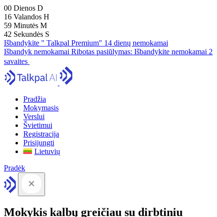
00
Dienos
D
16
Valandos
H
59
Minutės
M
41
Sekundės
S
Išbandykite " Talkpal Premium" 14 dienų nemokamai
Išbandyk nemokamai
Ribotas pasiūlymas:
Išbandykite nemokamai 2
savaites
Pradžia
Mokymasis
Verslui
Švietimui
Registracija
Prisijungti
Lietuvių
Pradėk
Mokykis kalbų greičiau su dirbtiniu