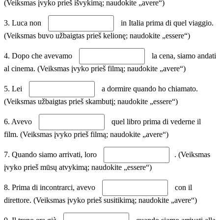
(Veiksmas įvyko prieš išvykimą; naudokite „avere“)
3. Luca non
in Italia prima di quel viaggio.
(Veiksmas buvo užbaigtas prieš kelionę; naudokite „essere“)
4. Dopo che avevamo
la cena, siamo andati
al cinema. (Veiksmas įvyko prieš filmą; naudokite „avere“)
5. Lei
a dormire quando ho chiamato.
(Veiksmas užbaigtas prieš skambutį; naudokite „essere“)
6. Avevo
quel libro prima di vederne il
film. (Veiksmas įvyko prieš filmą; naudokite „avere“)
7. Quando siamo arrivati, loro
. (Veiksmas
įvyko prieš mūsų atvykimą; naudokite „essere“)
8. Prima di incontrarci, avevo
con il
direttore. (Veiksmas įvyko prieš susitikimą; naudokite „avere“)