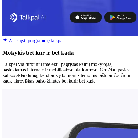
Atsisiųsti programėlę talkpal
Mokykis bet kur ir bet kada
Talkpal yra dirbtiniu intelektu pagrįstas kalbų mokytojas,
pasiekiamas internete ir mobiliosiose platformose. Greičiau pasiek
kalbos sklandumą, bendrauk įdomiomis temomis raštu ar žodžiu ir
gauk tikroviškas balso žinutes bet kurir bet kada.