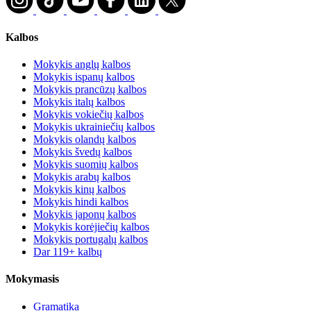
Kalbos
Mokykis anglų kalbos
Mokykis ispanų kalbos
Mokykis prancūzų kalbos
Mokykis italų kalbos
Mokykis vokiečių kalbos
Mokykis ukrainiečių kalbos
Mokykis olandų kalbos
Mokykis švedų kalbos
Mokykis suomių kalbos
Mokykis arabų kalbos
Mokykis kinų kalbos
Mokykis hindi kalbos
Mokykis japonų kalbos
Mokykis korėjiečių kalbos
Mokykis portugalų kalbos
Dar 119+ kalbų
Mokymasis
Gramatika