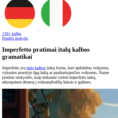
130+ kalbų
Pradėti mokytis
Imperfetto pratimai italų kalbos
gramatikai
Imperfetto yra
italų kalbos
laikų forma, kuri apibūdina veiksmus,
vykusius praeityje ilgą laiką ar pasikartojančius veiksmus. Šiame
pratime mokysitės, kaip tinkamai vartoti imperfetto laiką,
atkreipdami dėmesį į veiksmažodžių šaknis ir galūnes.