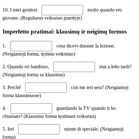
10. I miei genitori
molto quando ero
giovane. (Reguliarus veiksmas praeityje)
Imperfetto pratimai: klausimų ir neigimų formos
1.
cosa dicevi durante la lezione.
(Neigiamoji forma, tęstinis veiksmas)
2. Quando eri bambino,
mai a letto tardi?
(Neigiamoji forma su klausimu)
3. Perché
con me ieri sera? (Neigiamoji
forma klausimuose)
4.
guardando la TV quando ti ho
chiamato? (Klausimo forma tęstiniam veiksmui)
5. Ieri
niente di speciale. (Neigiamoji
forma)