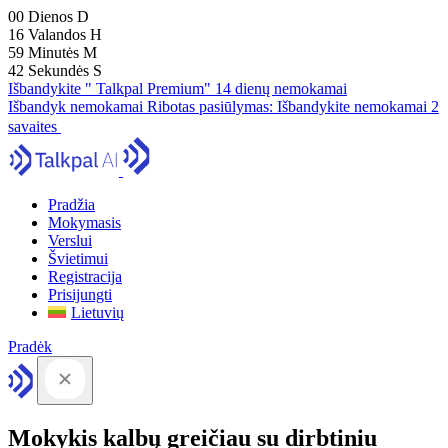
00
Dienos
D
16
Valandos
H
59
Minutės
M
41
Sekundės
S
Išbandykite " Talkpal Premium" 14 dienų nemokamai
Išbandyk nemokamai
Ribotas pasiūlymas:
Išbandykite nemokamai 2
savaites
Pradžia
Mokymasis
Verslui
Švietimui
Registracija
Prisijungti
Lietuvių
Pradėk
Mokykis kalbų greičiau su dirbtiniu