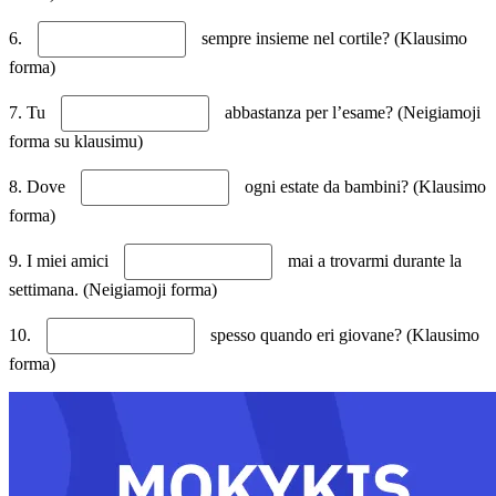
6.
sempre insieme nel cortile? (Klausimo
forma)
7. Tu
abbastanza per l’esame? (Neigiamoji
forma su klausimu)
8. Dove
ogni estate da bambini? (Klausimo
forma)
9. I miei amici
mai a trovarmi durante la
settimana. (Neigiamoji forma)
10.
spesso quando eri giovane? (Klausimo
forma)