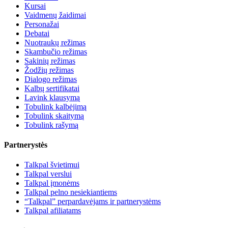
Kursai
Vaidmenų žaidimai
Personažai
Debatai
Nuotraukų režimas
Skambučio režimas
Sakinių režimas
Žodžių režimas
Dialogo režimas
Kalbų sertifikatai
Lavink klausymą
Tobulink kalbėjimą
Tobulink skaitymą
Tobulink rašymą
Partnerystės
Talkpal švietimui
Talkpal verslui
Talkpal įmonėms
Talkpal pelno nesiekiantiems
“Talkpal” perpardavėjams ir partnerystėms
Talkpal afiliatams