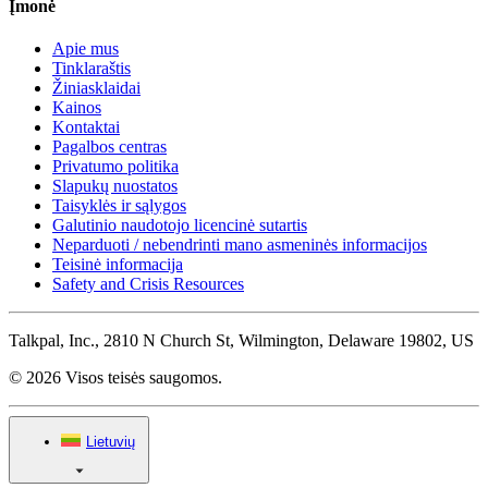
Įmonė
Apie mus
Tinklaraštis
Žiniasklaidai
Kainos
Kontaktai
Pagalbos centras
Privatumo politika
Slapukų nuostatos
Taisyklės ir sąlygos
Galutinio naudotojo licencinė sutartis
Neparduoti / nebendrinti mano asmeninės informacijos
Teisinė informacija
Safety and Crisis Resources
Talkpal, Inc., 2810 N Church St, Wilmington, Delaware 19802, US
© 2026 Visos teisės saugomos.
Lietuvių