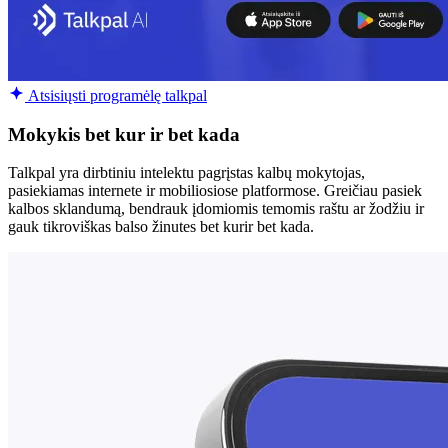
Atsisiųsti programėlę talkpal
Mokykis bet kur ir bet kada
Talkpal yra dirbtiniu intelektu pagrįstas kalbų mokytojas,
pasiekiamas internete ir mobiliosiose platformose. Greičiau pasiek
kalbos sklandumą, bendrauk įdomiomis temomis raštu ar žodžiu ir
gauk tikroviškas balso žinutes bet kurir bet kada.