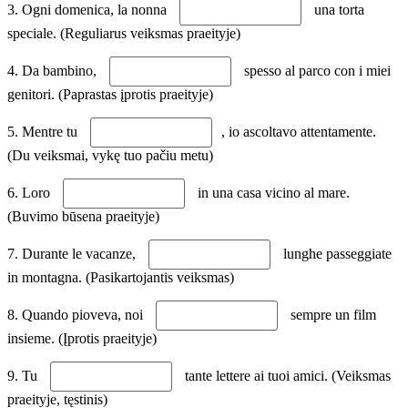
3. Ogni domenica, la nonna
una torta
speciale. (Reguliarus veiksmas praeityje)
4. Da bambino,
spesso al parco con i miei
genitori. (Paprastas įprotis praeityje)
5. Mentre tu
, io ascoltavo attentamente.
(Du veiksmai, vykę tuo pačiu metu)
6. Loro
in una casa vicino al mare.
(Buvimo būsena praeityje)
7. Durante le vacanze,
lunghe passeggiate
in montagna. (Pasikartojantis veiksmas)
8. Quando pioveva, noi
sempre un film
insieme. (Įprotis praeityje)
9. Tu
tante lettere ai tuoi amici. (Veiksmas
praeityje, tęstinis)