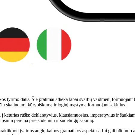
s tyrimo dalis. Šie pratimai atlieka labai svarbų vaidmenį formuojant ka
ačiu skatindami kūrybiškumą ir loginį mąstymą formuojant sakinius.
keturias rūšis: deklaratyvius, klausiamuosius, imperatyvius ir šaukiamuo
ipsniui pereina prie sudėtinių ir sudėtingų sakinių.
aktikuoti įvairius anglų kalbos gramatikos aspektus. Tai gali būti nuo a