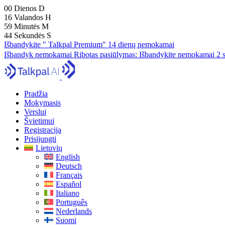
00
Dienos
D
16
Valandos
H
59
Minutės
M
42
Sekundės
S
Išbandykite " Talkpal Premium" 14 dienų nemokamai
Išbandyk nemokamai
Ribotas pasiūlymas:
Išbandykite nemokamai 2 s
Pradžia
Mokymasis
Verslui
Švietimui
Registracija
Prisijungti
Lietuvių
English
Deutsch
Français
Español
Italiano
Português
Nederlands
Suomi