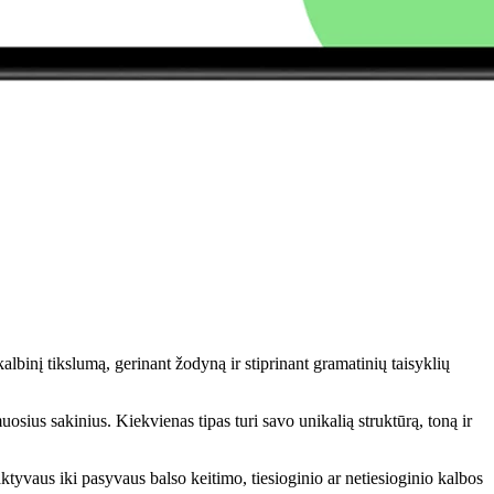
lbinį tikslumą, gerinant žodyną ir stiprinant gramatinių taisyklių
sius sakinius. Kiekvienas tipas turi savo unikalią struktūrą, toną ir
ktyvaus iki pasyvaus balso keitimo, tiesioginio ar netiesioginio kalbos