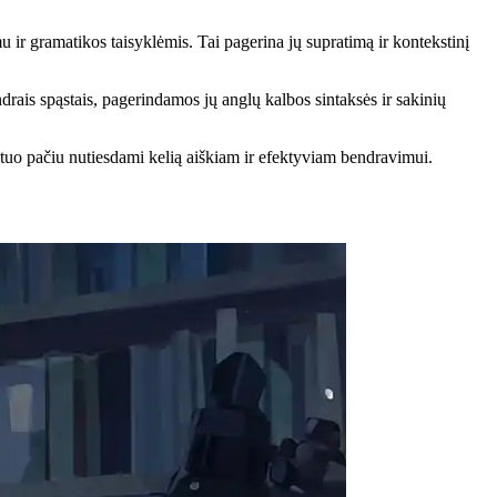
 ir gramatikos taisyklėmis. Tai pagerina jų supratimą ir kontekstinį
rais spąstais, pagerindamos jų anglų kalbos sintaksės ir sakinių
s, tuo pačiu nutiesdami kelią aiškiam ir efektyviam bendravimui.