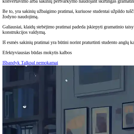
konvertavimo arba sakinių pertvarkymo naudojant skirtingas gramatine
Be to, yra sakinių užbaigimo pratimai, kuriuose studentai užpildo tušč
žodyno naudojimą.
Galiausiai, klaidų stebėjimo pratimai padeda įskiepyti gramatinio tai
konstrukcijos valdymą.
Iš esmės sakinių pratimai yra būtini norint praturtinti studento anglų 
Efektyviausias būdas mokytis kalbos
Išbandyk Talkpal nemokamai