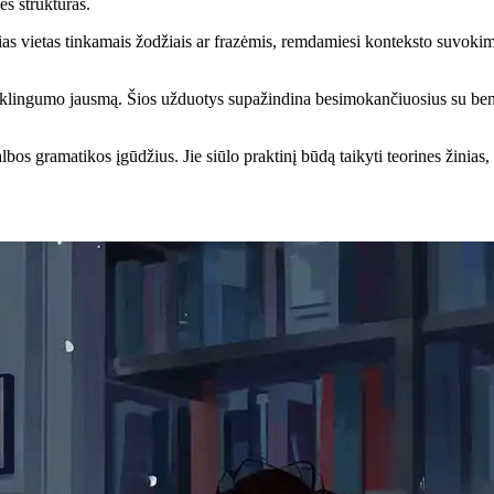
s struktūras.
ias vietas tinkamais žodžiais ar frazėmis, remdamiesi konteksto suvokimu
syklingumo jausmą. Šios užduotys supažindina besimokančiuosius su bend
kalbos gramatikos įgūdžius. Jie siūlo praktinį būdą taikyti teorines žinia