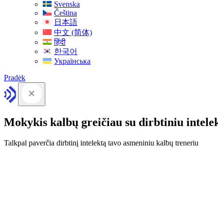
Svenska
Čeština
日本語
中文 (简体)
हिंदी
한국어
Українська
Pradėk
Mokykis kalbų greičiau su dirbtiniu intele
Talkpal paverčia dirbtinį intelektą tavo asmeniniu kalbų treneriu