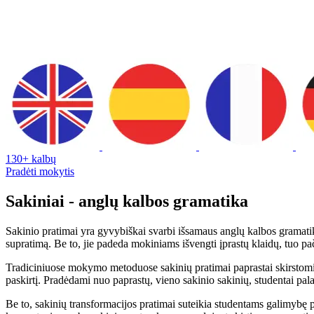
130+ kalbų
Pradėti mokytis
Sakiniai - anglų kalbos gramatika
Sakinio pratimai yra gyvybiškai svarbi išsamaus anglų kalbos gramatiko
supratimą. Be to, jie padeda mokiniams išvengti įprastų klaidų, tuo p
Tradiciniuose mokymo metoduose sakinių pratimai paprastai skirstomi į 
paskirtį. Pradėdami nuo paprastų, vieno sakinio sakinių, studentai pala
Be to, sakinių transformacijos pratimai suteikia studentams galimybę pr