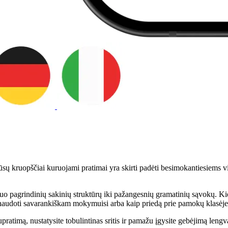
ų kruopščiai kuruojami pratimai yra skirti padėti besimokantiesiems vis
 nuo pagrindinių sakinių struktūrų iki pažangesnių gramatinių sąvokų. Ki
 naudoti savarankiškam mokymuisi arba kaip priedą prie pamokų klasėje,
pratimą, nustatysite tobulintinas sritis ir pamažu įgysite gebėjimą lengv