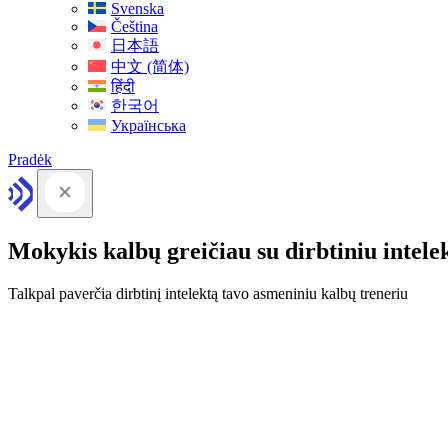
Svenska
Čeština
日本語
中文 (简体)
हिंदी
한국어
Українська
Pradėk
Mokykis kalbų greičiau su dirbtiniu intele
Talkpal paverčia dirbtinį intelektą tavo asmeniniu kalbų treneriu