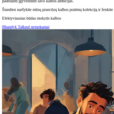
padedanti įgyvendinti savo kalbos ambicijas.
Šiandien naršykite mūsų prancūzų kalbos pratimų kolekciją ir ženkite 
Efektyviausias būdas mokytis kalbos
Išbandyk Talkpal nemokamai