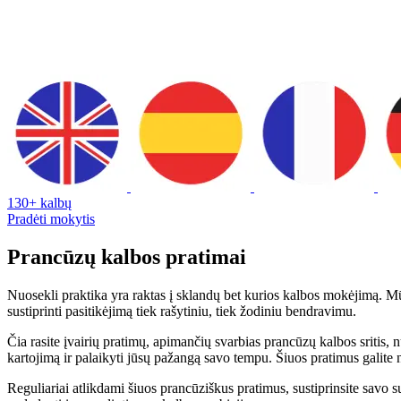
130+ kalbų
Pradėti mokytis
Prancūzų kalbos pratimai
Nuosekli praktika yra raktas į sklandų bet kurios kalbos mokėjimą. Mūs
sustiprinti pasitikėjimą tiek rašytiniu, tiek žodiniu bendravimu.
Čia rasite įvairių pratimų, apimančių svarbias prancūzų kalbos sritis,
kartojimą ir palaikyti jūsų pažangą savo tempu. Šiuos pratimus galite
Reguliariai atlikdami šiuos prancūziškus pratimus, sustiprinsite savo su