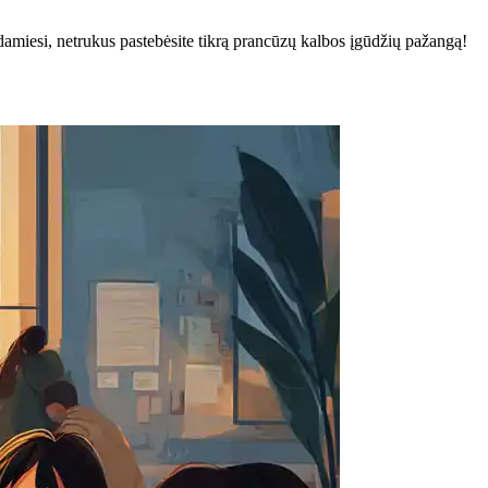
damiesi, netrukus pastebėsite tikrą prancūzų kalbos įgūdžių pažangą!