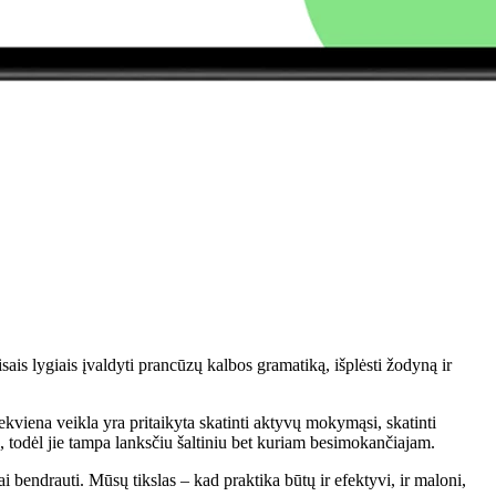
ais lygiais įvaldyti prancūzų kalbos gramatiką, išplėsti žodyną ir
ekviena veikla yra pritaikyta skatinti aktyvų mokymąsi, skatinti
 todėl jie tampa lanksčiu šaltiniu bet kuriam besimokančiajam.
ai bendrauti. Mūsų tikslas – kad praktika būtų ir efektyvi, ir maloni,