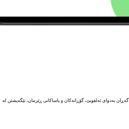
 گەڕان بەدوای ئەلفوبێ، گۆڕانەکان و یاساکانی ڕێزمان، تێگەیشتن لە