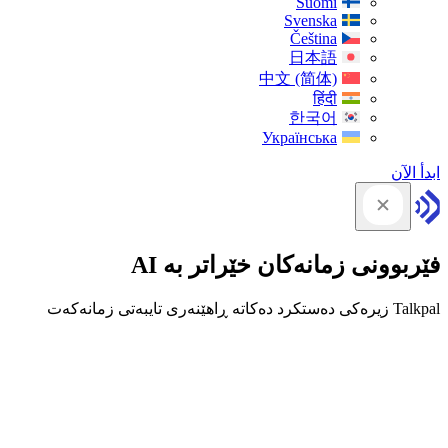
Suomi
Svenska
Čeština
日本語
中文 (简体)
हिंदी
한국어
Українська
ابدأ الآن
فێربوونی زمانەکان خێراتر بە AI
Talkpal زیرەکی دەستکرد دەکاتە ڕاهێنەری تایبەتی زمانەکەت