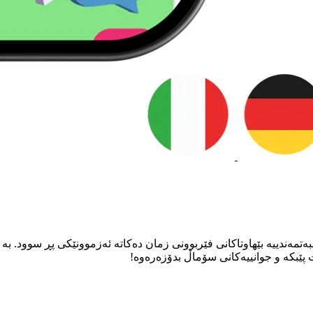
بەتمەندییە بێهاوتاکانی فێربوونی زمان دەکاتە ئەزموونێکی پڕ سوود. بە
ێبکە و جوانییەکانی سۆماڵ بدۆزەرەوە!