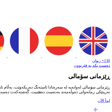
130+ زمان
دەست بکە بە فێربوون
ڕێزمانی سۆمالی
ڕێزمانی سۆمالی لەوانەیە لە سەرەتادا ئاستەنگ دەربکەوێت، بەڵام تای
نەریتێکی زمانەوانی دەوڵەمەند بەدەست دەهێنیت. گەشتەکەت دەست پ
ابدأ الآن