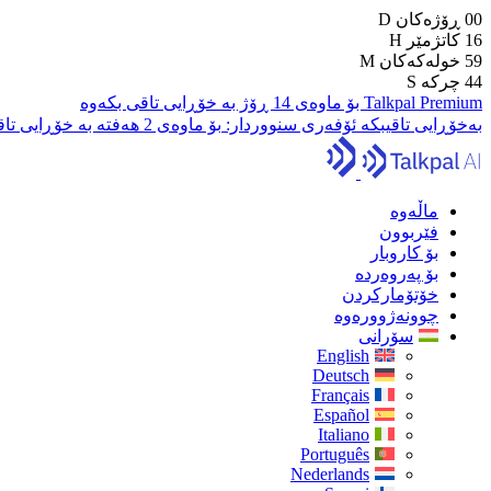
00
ڕۆژەکان
D
16
کاتژمێر
H
59
خولەکەکان
M
43
چرکە
S
Talkpal Premium بۆ ماوەی 14 ڕۆژ بە خۆڕایی تاقی بکەوە
بەخۆڕایی تاقیبکە
ئۆفەری سنووردار:
بۆ ماوەی 2 هەفتە بە خۆڕایی تاقی بکەرەوە
ماڵەوە
فێربوون
بۆ کاروبار
بۆ پەروەردە
خۆتۆمارکردن
چوونەژوورەوە
سۆرانی
English
Deutsch
Français
Español
Italiano
Português
Nederlands