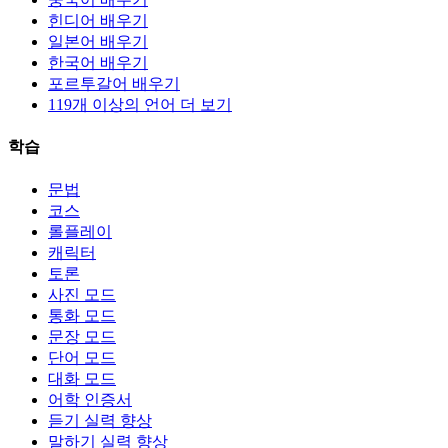
힌디어 배우기
일본어 배우기
한국어 배우기
포르투갈어 배우기
119개 이상의 언어 더 보기
학습
문법
코스
롤플레이
캐릭터
토론
사진 모드
통화 모드
문장 모드
단어 모드
대화 모드
어학 인증서
듣기 실력 향상
말하기 실력 향상