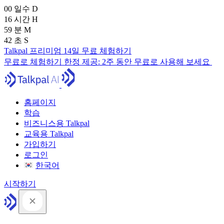
00
일수
D
16
시간
H
59
분
M
41
초
S
Talkpal 프리미엄 14일 무료 체험하기
무료로 체험하기
한정 제공:
2주 동안 무료로 사용해 보세요
홈페이지
학습
비즈니스용 Talkpal
교육용 Talkpal
가입하기
로그인
한국어
시작하기