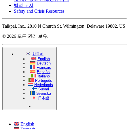
법적 고지
Safety and Crisis Resources
Talkpal, Inc., 2810 N Church St, Wilmington, Delaware 19802, US
© 2026 모든 권리 보유.
한국어
English
Deutsch
Français
Español
Italiano
Português
Nederlands
Suomi
Svenska
日本語
English