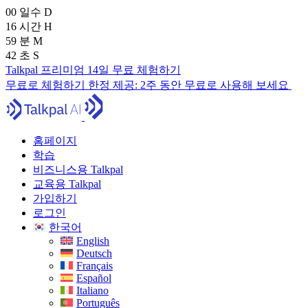
00
일수
D
16
시간
H
59
분
M
41
초
S
Talkpal 프리미엄 14일 무료 체험하기
무료로 체험하기
한정 제공:
2주 동안 무료로 사용해 보세요
홈페이지
학습
비즈니스용 Talkpal
교육용 Talkpal
가입하기
로그인
한국어
English
Deutsch
Français
Español
Italiano
Português