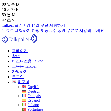
00
일수
D
16
시간
H
59
분
M
40
초
S
Talkpal 프리미엄 14일 무료 체험하기
무료로 체험하기
한정 제공:
2주 동안 무료로 사용해 보세요
홈페이지
학습
비즈니스용 Talkpal
교육용 Talkpal
가입하기
로그인
한국어
English
Deutsch
Français
Español
Italiano
Português