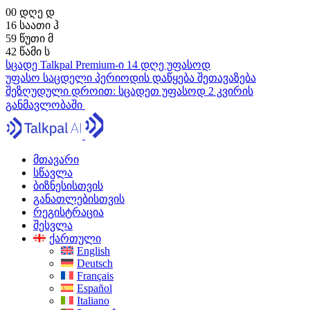
00
დღე
დ
16
საათი
ჰ
59
წუთი
მ
41
წამი
ს
სცადე Talkpal Premium-ი 14 დღე უფასოდ
უფასო საცდელი პერიოდის დაწყება
შეთავაზება
შეზღუდული დროით:
სცადეთ უფასოდ 2 კვირის
განმავლობაში
მთავარი
სწავლა
ბიზნესისთვის
განათლებისთვის
რეგისტრაცია
შესვლა
ქართული
English
Deutsch
Français
Español
Italiano