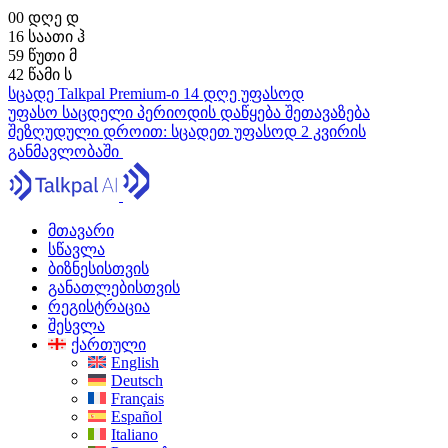
00
დღე
დ
16
საათი
ჰ
59
წუთი
მ
41
წამი
ს
სცადე Talkpal Premium-ი 14 დღე უფასოდ
უფასო საცდელი პერიოდის დაწყება
შეთავაზება
შეზღუდული დროით:
სცადეთ უფასოდ 2 კვირის
განმავლობაში
მთავარი
სწავლა
ბიზნესისთვის
განათლებისთვის
რეგისტრაცია
შესვლა
ქართული
English
Deutsch
Français
Español
Italiano