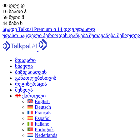
00
დღე
დ
16
საათი
ჰ
59
წუთი
მ
43
წამი
ს
სცადე Talkpal Premium-ი 14 დღე უფასოდ
უფასო საცდელი პერიოდის დაწყება
შეთავაზება შეზღუდ
მთავარი
სწავლა
ბიზნესისთვის
განათლებისთვის
რეგისტრაცია
შესვლა
ქართული
English
Deutsch
Français
Español
Italiano
Português
Nederlands