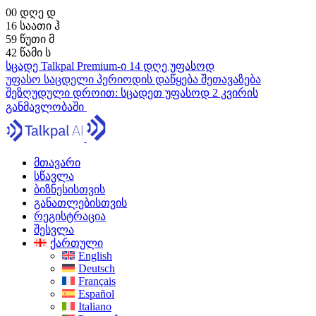
00
დღე
დ
16
საათი
ჰ
59
წუთი
მ
41
წამი
ს
სცადე Talkpal Premium-ი 14 დღე უფასოდ
უფასო საცდელი პერიოდის დაწყება
შეთავაზება
შეზღუდული დროით:
სცადეთ უფასოდ 2 კვირის
განმავლობაში
მთავარი
სწავლა
ბიზნესისთვის
განათლებისთვის
რეგისტრაცია
შესვლა
ქართული
English
Deutsch
Français
Español
Italiano