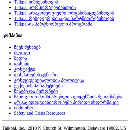
Talkpal ბიზნესისთვის
Talkpal კორპორაციებისთვის
Talkpal არაკომერციული ორგანიზაციებისთვის
Talkpal რესელერებისა და პარტნიორებისთვის
Talkpal-ის პარტნიორული პროგრამა
კომპანია
ჩვენ შესახებ
ბლოგი
მედია
ფასები
კონტაქტი
დახმარების ცენტრი
კონფიდენციალობის პოლიტიკა
ქუქიების პარამეტრები
წესები და პირობები
საბოლოო მომხმარებლის ლიცენზიის შეთანხმება
არ გაყიდო/გააზიარო ჩემი პირადი ინფორმაცია
იმპრინტი
Safety and Crisis Resources
Talkpal, Inc., 2810 N Church St, Wilmington, Delaware 19802, US