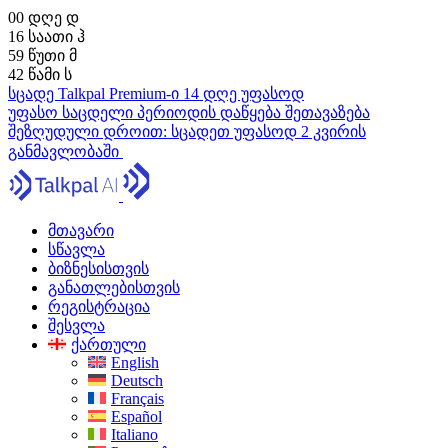
00
დღე
დ
16
საათი
ჰ
59
წუთი
მ
41
წამი
ს
სცადე Talkpal Premium-ი 14 დღე უფასოდ
უფასო საცდელი პერიოდის დაწყება
შეთავაზება
შეზღუდული დროით:
სცადეთ უფასოდ 2 კვირის
განმავლობაში
მთავარი
სწავლა
ბიზნესისთვის
განათლებისთვის
რეგისტრაცია
შესვლა
ქართული
English
Deutsch
Français
Español
Italiano