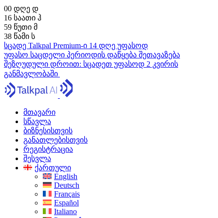
00
დღე
დ
16
საათი
ჰ
59
წუთი
მ
37
წამი
ს
სცადე Talkpal Premium-ი 14 დღე უფასოდ
უფასო საცდელი პერიოდის დაწყება
შეთავაზება
შეზღუდული დროით:
სცადეთ უფასოდ 2 კვირის
განმავლობაში
მთავარი
სწავლა
ბიზნესისთვის
განათლებისთვის
რეგისტრაცია
შესვლა
ქართული
English
Deutsch
Français
Español
Italiano