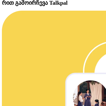
რით გამოირჩევა Talkpal