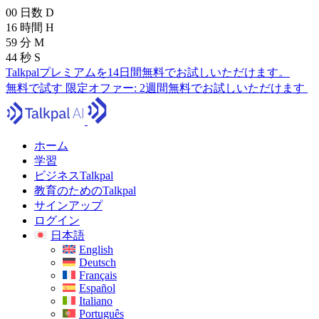
00
日数
D
16
時間
H
59
分
M
42
秒
S
Talkpalプレミアムを14日間無料でお試しいただけます。
無料で試す
限定オファー:
2週間無料でお試しいただけます
ホーム
学習
ビジネスTalkpal
教育のためのTalkpal
サインアップ
ログイン
日本語
English
Deutsch
Français
Español
Italiano
Português