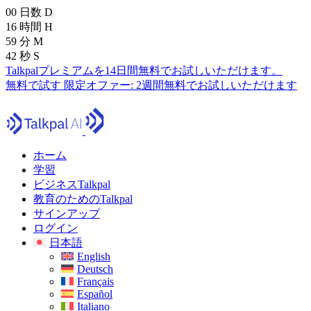
00
日数
D
16
時間
H
59
分
M
40
秒
S
Talkpalプレミアムを14日間無料でお試しいただけます。
無料で試す
限定オファー:
2週間無料でお試しいただけます
ホーム
学習
ビジネスTalkpal
教育のためのTalkpal
サインアップ
ログイン
日本語
English
Deutsch
Français
Español
Italiano