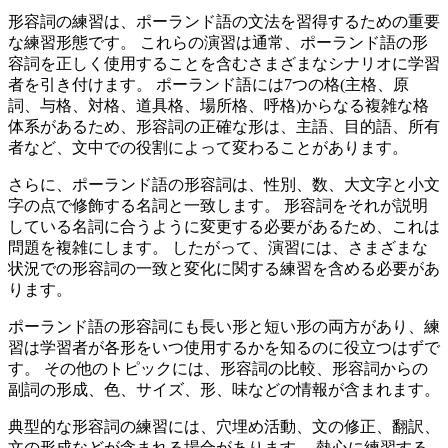
形容詞の練習は、ポーランド語の文法を習得するための重要
な練習形態です。 これらの演習は通常、ポーランド語の形
容詞を正しく使用することを含むさまざまなシナリオに学習
者を引き付けます。 ポーランド語には7つの格(主格、原
詞、与格、対格、道具格、場所格、呼格)からなる複雑な格
体系があるため、形容詞の正確な形は、主語、目的語、所有
者など、文中での役割によって変わることがあります。
さらに、ポーランド語の形容詞は、性別、数、大文字と小文
字の点で修飾する名詞と一致します。 形容詞をそれが説明
している名詞に合うように変更する必要があるため、これは
問題を複雑にします。 したがって、演習には、さまざまな
状況での形容詞の一致と変化に関する練習を含める必要があ
ります。
ポーランド語の形容詞にも長い形と短い形の両方があり、練
習は学習者が各形をいつ使用するかを知るのに役立つはずで
す。 その他のトピックには、形容詞の比較、形容詞からの
副詞の形成、色、サイズ、形、味などの情報が含まれます。
典型的な形容詞の練習には、穴埋め活動、文の修正、翻訳、
文の形成などが含まれる場合があります。 熱心に練習する