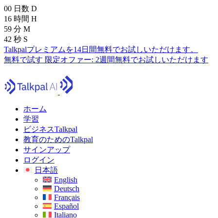
00
日数
D
16
時間
H
59
分
M
40
秒
S
Talkpalプレミアムを14日間無料でお試しいただけます。
無料で試す
限定オファー:
2週間無料でお試しいただけます
ホーム
学習
ビジネスTalkpal
教育のためのTalkpal
サインアップ
ログイン
日本語
English
Deutsch
Français
Español
Italiano