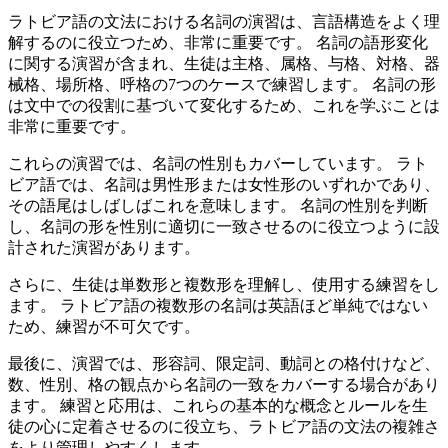
ラトビア語の文法における名詞の演習は、言語構造をよく理
解するのに役立つため、非常に重要です。 名詞の語形変化
に関する演習が含まれ、生徒は主格、属格、与格、対格、器
械格、場所格、呼格の7つのケースで練習します。 名詞の形
は文中での役割に基づいて変化するため、これを学ぶことは
非常に重要です。
これらの演習では、名詞の性別もカバーしています。 ラト
ビア語では、名詞は男性形または女性形のいずれかであり、
その語尾はしばしばこれを意味します。 名詞の性別を判断
し、名詞の形を性別に適切に一致させるのに役立つように設
計された演習があります。
さらに、生徒は単数形と複数形を理解し、使用する練習をし
ます。 ラトビア語の複数形の名詞は英語ほど単純ではない
ため、練習が不可欠です。
最後に、演習では、形容詞、限定詞、動詞との格付けなど、
数、性別、格の観点から名詞の一致をカバーする場合があり
ます。 練習と応用は、これらの基本的な概念とルールを生
徒の心に定着させるのに役立ち、ラトビア語の文法の複雑さ
をより管理しやすくします。