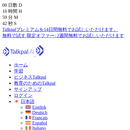
00
日数
D
16
時間
H
59
分
M
41
秒
S
Talkpalプレミアムを14日間無料でお試しいただけます。
無料で試す
限定オファー:
2週間無料でお試しいただけます
ホーム
学習
ビジネスTalkpal
教育のためのTalkpal
サインアップ
ログイン
日本語
English
Deutsch
Français
Español
Italiano