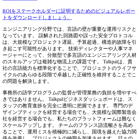
ROIをステークホルダーに証明するためのビジュアルレポー
トをダウンロードしましょう。
エンジニアリング分野では、言語の壁が重要な運用リスクと
なっています。 誤解された回路図や誤った安全プロトコル
は、大規模なプロジェクト遅延、予算超過、構造的故障を引
き起こす可能性があります。 技術ディレクターや人事マネ
ージャーにとって、分散型で多言語のエンジニアリング人材
のスキルアップは複雑な物流上の課題です。 Talkpalは、貴
社の言語能力を標準化することで、プロジェクトのライフサ
イクルのあらゆる段階で卓越した正確性を維持することでこ
の問題を解決します。
事務所の語学プログラムの監督が管理業務の負担を増やすべ
きではありません。 Talkpalビジネスダッシュボードは、ス
タッフの教育進捗を完全に透明に把握できます。 専門のデ
ザインブティックを経営する場合でも、大規模な国際製造会
社を経営する場合でも、私たちのプラットフォームは難なく
スケールアップします。 チームのフランス語流暢さを高め
ることで、運用ミスを積極的に減らし、国境を越えた協力関
係を改善し、プロジェクトの納期を加速させます。 日々の