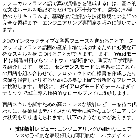
テクニカルフランス語で真の流暢さを達成するには、基本的
な文法ルールを暗記するだけでは不十分です。 厳格な52単
位のカリキュラムは、基礎的な理解から技術環境での会話の
完全な習得まで、エンジニアリング専門家を巧みに導いてい
ます。
3つのインタラクティブな学習フェーズを進めることで、ス
タッフはフランス語圏の産業市場で成功するために必要な正
確なスキルを身につけることができます。 まず、
Wordモー
ド
は構造材料からソフトウェア診断まで、重要な工学用語
を紹介します。 次に、
センテンスモード
は学習者にこれら
の用語を組み合わせて、プロジェクトの仕様書を作成したり
欠陥を報告したりするために必要な正確で分析的なフレーズ
に挑戦します。 最後に、
ダイアログモードで
チームはダイ
ナミックでAI主導の技術的なロールプレイに没頭します。
言語スキルを試すための高ストレスな設計レビューを待つ代
わりに、従業員はデバイスから安全に複雑なエンジニアリン
グ状況を乗り越えられます。以下のようなものがあります。
技術設計レビュー:
エンジニアリングの細かなニュア
ンスや形式的な表現(例えば専門的な「
バウボイメン