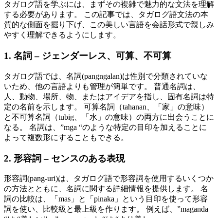
タガログ語を学ぶには、まずその複雑で魅力的な文法を理解
する必要があります。 この記事では、タガログ語文法の本
質的な側面を掘り下げ、この美しい言語を会話形式で親しみ
やすく理解できるようにします。
1. 名詞 – ジェンダーレス、可算、不可算
タガログ語では、名詞(pangngalan)は性別で分類されていな
いため、他の言語よりも管理が簡単です。 普通名詞は、
人、動物、場所、物、またはアイデアを指し、固有名詞は特
定の名前を示します。 可算名詞（tahanan、「家」の意味）
と不可算名詞（tubig、「水」の意味）の両方に出会うことに
なる。 名詞は、”mga “のような特定の目印を加えることに
よって複数形にすることもできる。
2. 形容詞 – センスのある表現
形容詞(pang-uri)は、タガログ語で形容詞を使用するいくつか
の方法とともに、名詞に関する詳細情報を提供します。 名
詞の比較は、「mas」と「pinaka」という目印を使って形容
詞を使い、比較級と最上級を作ります。 例えば、”maganda