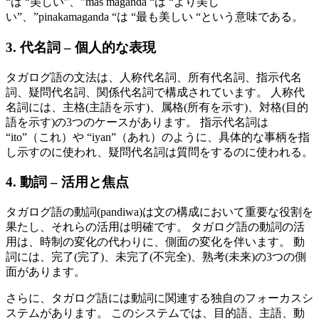
“は “美しい”、”mas maganda “は “より美し
い”、”pinakamaganda “は “最も美しい “という意味である。
3. 代名詞 – 個人的な表現
タガログ語の文法は、人称代名詞、所有代名詞、指示代名
詞、疑問代名詞、関係代名詞で構成されています。 人称代
名詞には、主格(主語を示す)、属格(所有を示す)、対格(目的
語を示す)の3つのケースがあります。 指示代名詞は
“ito”（これ）や “iyan”（あれ）のように、具体的な事柄を指
し示すのに使われ、疑問代名詞は質問をするのに使われる。
4. 動詞 – 活用と焦点
タガログ語の動詞(pandiwa)は文の構成において重要な役割を
果たし、それらの活用は明確です。 タガログ語の動詞の活
用は、時制の変化の代わりに、側面の変化を伴います。 動
詞には、完了(完了)、未完了(不完全)、熟考(未来)の3つの側
面があります。
さらに、タガログ語には動詞に関連する独自のフォーカスシ
ステムがあります。 このシステムでは、目的語、主語、動