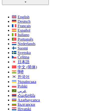
English
Deutsch
Français
Español
Italiano
Português
Nederlands
Suomi
Svenska
Čeština
日本語
中文 (简体)
हिंदी
한국어
Українська
Polski
عربي
Հայերեն
Azərbaycanca
Български
Hrvatski