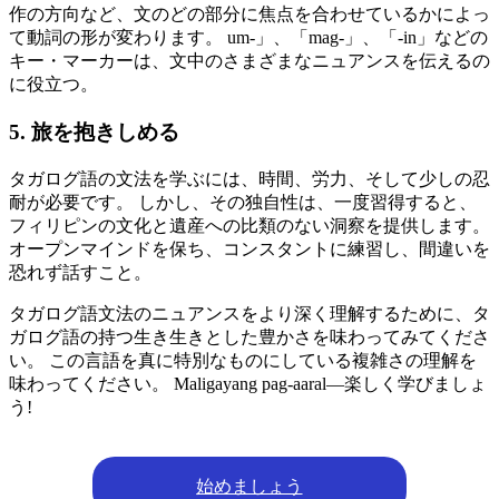
作の方向など、文のどの部分に焦点を合わせているかによっ
て動詞の形が変わります。 um-」、「mag-」、「-in」などの
キー・マーカーは、文中のさまざまなニュアンスを伝えるの
に役立つ。
5. 旅を抱きしめる
タガログ語の文法を学ぶには、時間、労力、そして少しの忍
耐が必要です。 しかし、その独自性は、一度習得すると、
フィリピンの文化と遺産への比類のない洞察を提供します。
オープンマインドを保ち、コンスタントに練習し、間違いを
恐れず話すこと。
タガログ語文法のニュアンスをより深く理解するために、タ
ガログ語の持つ生き生きとした豊かさを味わってみてくださ
い。 この言語を真に特別なものにしている複雑さの理解を
味わってください。 Maligayang pag-aaral—楽しく学びましょ
う!
始めましょう