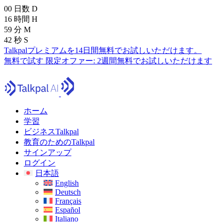
00
日数
D
16
時間
H
59
分
M
41
秒
S
Talkpalプレミアムを14日間無料でお試しいただけます。
無料で試す
限定オファー:
2週間無料でお試しいただけます
ホーム
学習
ビジネスTalkpal
教育のためのTalkpal
サインアップ
ログイン
日本語
English
Deutsch
Français
Español
Italiano