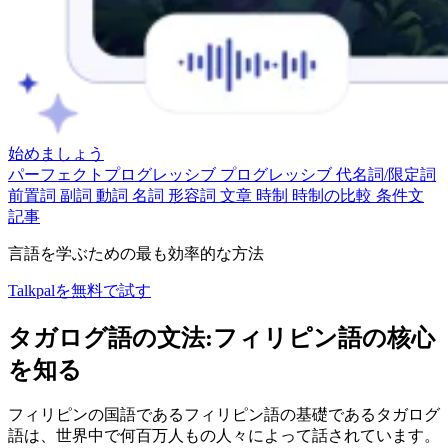
始めましょう
パーフェクトプログレッシブ
プログレッシブ
代名詞/限定詞
前置詞
副詞
動詞
名詞
形容詞
文章
時制
時制の比較
条件文
記事
言語を学ぶための最も効率的な方法
Talkpalを無料で試す
タガログ語の文法:フィリピン語の核心
を知る
フィリピンの国語であるフィリピン語の基礎であるタガログ
語は、世界中で何百万人もの人々によって話されています。