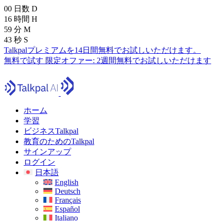
00
日数
D
16
時間
H
59
分
M
41
秒
S
Talkpalプレミアムを14日間無料でお試しいただけます。
無料で試す
限定オファー:
2週間無料でお試しいただけます
ホーム
学習
ビジネスTalkpal
教育のためのTalkpal
サインアップ
ログイン
日本語
English
Deutsch
Français
Español
Italiano