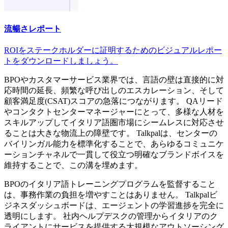
流暢さレポート
ROIをステークホルダーに証明するためのビジュアルレポー
トをダウンロードしましょう。
BPOやカスタマーサービス業界では、言語の壁は直接的に対
応時間の延長、頻繁な呼び出しのエスカレーション、そして
顧客満足度(CSAT)スコアの急落につながります。 QAリード
やコンタクトセンターマネージャーにとって、多様な人材を
スキルアップしてイタリア語圏市場にシームレスに対応させ
ることは大きな物流上の障壁です。 Talkpalは、センターの
バイリンガル能力を標準化することで、あらゆるコミュニケ
ーションチャネルで一貫して役立つ明確なブランドボイスを
維持することで、この溝を埋めます。
BPOのイタリア語トレーニングプログラムを監督すること
は、事務作業の負担を増やすことはありません。 Talkpalビ
ジネスダッシュボードは、エージェントの学習進捗を完全に
透明にします。 社内ヘルプデスクの管理からイタリアのク
ライアントにサービスを提供する大規模なアウトソーシング