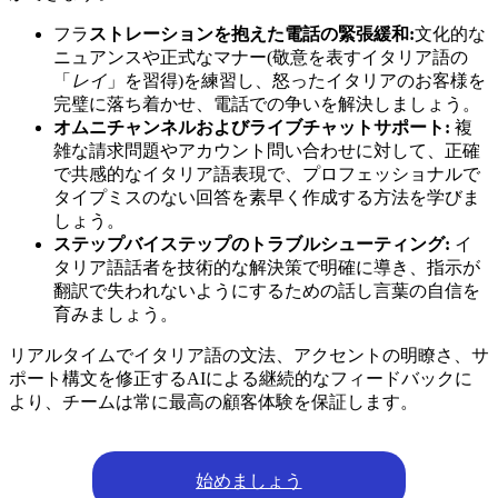
フラ
ストレーションを抱えた電話の緊張緩和:
文化的な
ニュアンスや正式なマナー(敬意を表すイタリア語の
「
レイ
」を習得)を練習し、怒ったイタリアのお客様を
完璧に落ち着かせ、電話での争いを解決しましょう。
オムニチャンネルおよびライブチャットサポート:
複
雑な請求問題やアカウント問い合わせに対して、正確
で共感的なイタリア語表現で、プロフェッショナルで
タイプミスのない回答を素早く作成する方法を学びま
しょう。
ステップバイステップのトラブルシューティング:
イ
タリア語話者を技術的な解決策で明確に導き、指示が
翻訳で失われないようにするための話し言葉の自信を
育みましょう。
リアルタイムでイタリア語の文法、アクセントの明瞭さ、サ
ポート構文を修正するAIによる継続的なフィードバックに
より、チームは常に最高の顧客体験を保証します。
始めましょう