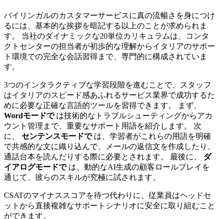
バイリンガルのカスタマーサービスに真の流暢さを身につけ
るには、基本的な挨拶を暗記する以上のことが求められま
す。 当社のダイナミックな20単位カリキュラムは、コンタ
クトセンターの担当者が初歩的な理解からイタリアのサポー
ト環境での完全な会話習得まで、専門的に構成されていま
す。
3つのインタラクティブな学習段階を進むことで、スタッフ
はイタリアのスピード感あふれるサービス業界で成功するた
めに必要な正確な言語的ツールを習得できます。 まず、
Wordモードで
は技術的なトラブルシューティングからアカ
ウント管理まで、重要なサポート用語を紹介します。 次
に、
センテンスモードで
は、学習者がこれらの用語を明確
で共感的な文に織り込んで、メールの返信文を作成したり、
通話台本を読んだりする際に必要とされます。 最後に、
ダ
イアログモードで
は、動的なAI生成の顧客ロールプレイを
通じて、彼らのスキルが究極に試されます。
CSATのマイナススコアを待つ代わりに、従業員はヘッドセ
ットから直接複雑なサポートシナリオに安全に取り組むこと
ができます。