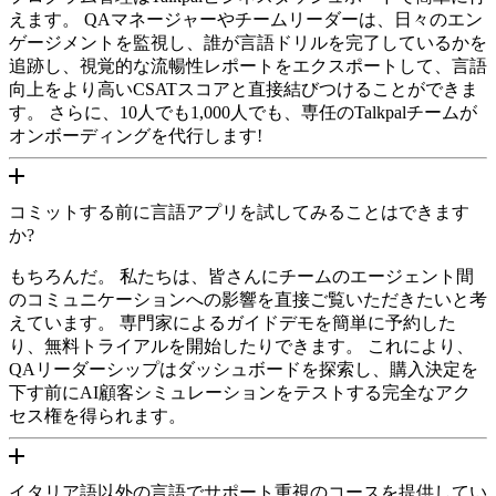
えます。 QAマネージャーやチームリーダーは、日々のエン
ゲージメントを監視し、誰が言語ドリルを完了しているかを
追跡し、視覚的な流暢性レポートをエクスポートして、言語
向上をより高いCSATスコアと直接結びつけることができま
す。 さらに、10人でも1,000人でも、専任のTalkpalチームが
オンボーディングを代行します!
コミットする前に言語アプリを試してみることはできます
か?
もちろんだ。 私たちは、皆さんにチームのエージェント間
のコミュニケーションへの影響を直接ご覧いただきたいと考
えています。 専門家によるガイドデモを簡単に予約した
り、無料トライアルを開始したりできます。 これにより、
QAリーダーシップはダッシュボードを探索し、購入決定を
下す前にAI顧客シミュレーションをテストする完全なアク
セス権を得られます。
イタリア語以外の言語でサポート重視のコースを提供してい