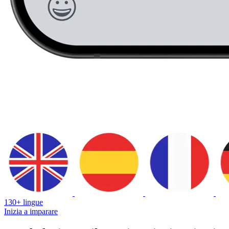
130+ lingue
Inizia a imparare