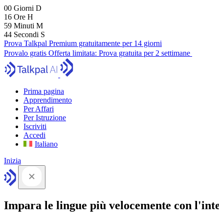
00
Giorni
D
16
Ore
H
59
Minuti
M
43
Secondi
S
Prova Talkpal Premium gratuitamente per 14 giorni
Provalo gratis
Offerta limitata:
Prova gratuita per 2 settimane
Prima pagina
Apprendimento
Per Affari
Per Istruzione
Iscriviti
Accedi
Italiano
Inizia
Impara le lingue più velocemente con l'intel