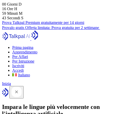
00
Giorni
D
16
Ore
H
59
Minuti
M
41
Secondi
S
Prova Talkpal Premium gratuitamente per 14 giorni
Provalo gratis
Offerta limitata:
Prova gratuita per 2 settimane
Prima pagina
Apprendimento
Per Affari
Per Istruzione
Iscriviti
Accedi
Italiano
Inizia
Impara le lingue più velocemente con
l'intelligenza artificiale