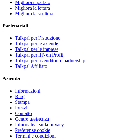
Migliora il parlato
Migliora la lettura
Migliora la scrittura
Partenariati
Talkpal per l’istruzione
Talkpal per le aziende
Talkpal per le imprese
Talkpal per il Non Profit
Talkpal per rivenditori e partnership
Talkpal Affiliato
Azienda
Informazioni
Blog
Stampa
Prezzi
Contatto
Centro assistenza
Informativa sulla privacy
Preferenze cookie
Termini e condizioni