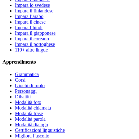
Impara lo svedese
Impara il finlandese
Impara l’arabo
Impara il cinese
Impara l’hindi
Impara il giapponese
Impara il coreano
Impara il portoghese
119+ altre lingue
Apprendimento
Grammatica
Corsi
Giochi di ruolo
Personaggi
Dibattiti
Modalità foto
Modalità chiamata
Modalità frase
Modalità parola
Modalità dialogo
Certificazioni linguistiche
Migliora l’ascolto