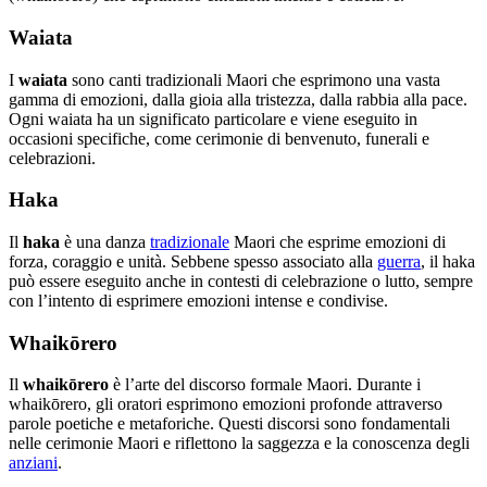
Waiata
I
waiata
sono canti tradizionali Maori che esprimono una vasta
gamma di emozioni, dalla gioia alla tristezza, dalla rabbia alla pace.
Ogni waiata ha un significato particolare e viene eseguito in
occasioni specifiche, come cerimonie di benvenuto, funerali e
celebrazioni.
Haka
Il
haka
è una danza
tradizionale
Maori che esprime emozioni di
forza, coraggio e unità. Sebbene spesso associato alla
guerra
, il haka
può essere eseguito anche in contesti di celebrazione o lutto, sempre
con l’intento di esprimere emozioni intense e condivise.
Whaikōrero
Il
whaikōrero
è l’arte del discorso formale Maori. Durante i
whaikōrero, gli oratori esprimono emozioni profonde attraverso
parole poetiche e metaforiche. Questi discorsi sono fondamentali
nelle cerimonie Maori e riflettono la saggezza e la conoscenza degli
anziani
.