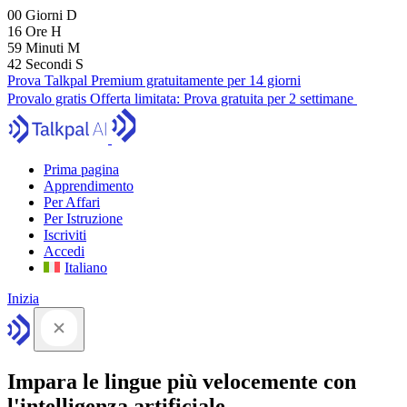
00
Giorni
D
16
Ore
H
59
Minuti
M
41
Secondi
S
Prova Talkpal Premium gratuitamente per 14 giorni
Provalo gratis
Offerta limitata:
Prova gratuita per 2 settimane
Prima pagina
Apprendimento
Per Affari
Per Istruzione
Iscriviti
Accedi
Italiano
Inizia
Impara le lingue più velocemente con
l'intelligenza artificiale