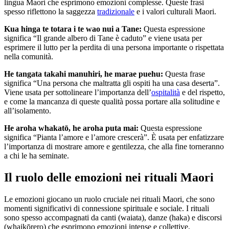
lingua Maori che esprimono emozioni complesse. Queste frasi
spesso riflettono la saggezza
tradizionale
e i valori culturali Maori.
Kua hinga te totara i te wao nui a Tane:
Questa espressione
significa “Il grande albero di Tane è caduto” e viene usata per
esprimere il lutto per la perdita di una persona importante o rispettata
nella comunità.
He tangata takahi manuhiri, he marae puehu:
Questa frase
significa “Una persona che maltratta gli ospiti ha una casa deserta”.
Viene usata per sottolineare l’importanza dell’
ospitalità
e del rispetto,
e come la mancanza di queste qualità possa portare alla solitudine e
all’isolamento.
He aroha whakatō, he aroha puta mai:
Questa espressione
significa “Pianta l’amore e l’amore crescerà”. È usata per enfatizzare
l’importanza di mostrare amore e gentilezza, che alla fine torneranno
a chi le ha seminate.
Il ruolo delle emozioni nei rituali Maori
Le emozioni giocano un ruolo cruciale nei rituali Maori, che sono
momenti significativi di connessione spirituale e sociale. I rituali
sono spesso accompagnati da canti (waiata), danze (haka) e discorsi
(whaikōrero) che esprimono emozioni intense e collettive.