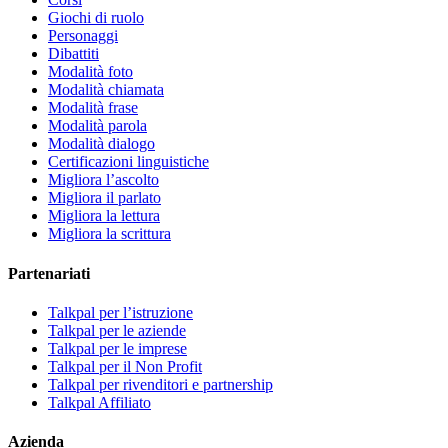
Giochi di ruolo
Personaggi
Dibattiti
Modalità foto
Modalità chiamata
Modalità frase
Modalità parola
Modalità dialogo
Certificazioni linguistiche
Migliora l’ascolto
Migliora il parlato
Migliora la lettura
Migliora la scrittura
Partenariati
Talkpal per l’istruzione
Talkpal per le aziende
Talkpal per le imprese
Talkpal per il Non Profit
Talkpal per rivenditori e partnership
Talkpal Affiliato
Azienda