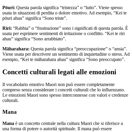
Pōuri:
Questa parola significa “tristezza” o “lutto”. Viene spesso
usata in situazioni di perdita o dolore emotivo. Ad esempio, “Kei te
pōuri ahau” significa “Sono triste”.
Riri:
“Rabbia” o “frustrazione” sono i significati di questa parola. È
usata per esprimere sentimenti di irritazione o conflitto. “Kei te riri
ahau” significa “Sono arrabbiato”.
Māharahara:
Questa parola significa “preoccupazione” o “ansia”.
Viene usata per descrivere un sentimento di inquietudine o stress. Ad
esempio, “Kei te māharahara ahau” significa “Sono preoccupato”.
Concetti culturali legati alle emozioni
Il vocabolario emotivo Maori non può essere completamente
compreso senza considerare i concetti culturali che lo influenzano.
Le emozioni Maori sono spesso interconnesse con valori e credenze
culturali.
Mana
Mana
è un concetto centrale nella cultura Maori che si riferisce a
una forma di potere o autorità spirituale. Il mana può essere