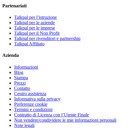
Partenariati
Talkpal per l’istruzione
Talkpal per le aziende
Talkpal per le imprese
Talkpal per il Non Profit
Talkpal per rivenditori e partnership
Talkpal Affiliato
Azienda
Informazioni
Blog
Stampa
Prezzi
Contatto
Centro assistenza
Informativa sulla privacy
Preferenze cookie
Termini e condizioni
Contratto di Licenza con l’Utente Finale
Non vendere/condividere le mie informazioni personali
Note legali