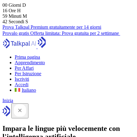
00
Giorni
D
16
Ore
H
59
Minuti
M
41
Secondi
S
Prova Talkpal Premium gratuitamente per 14 giorni
Provalo gratis
Offerta limitata:
Prova gratuita per 2 settimane
Prima pagina
Apprendimento
Per Affari
Per Istruzione
Iscriviti
Accedi
Italiano
Inizia
Impara le lingue più velocemente con
l'intelligenza artificiale