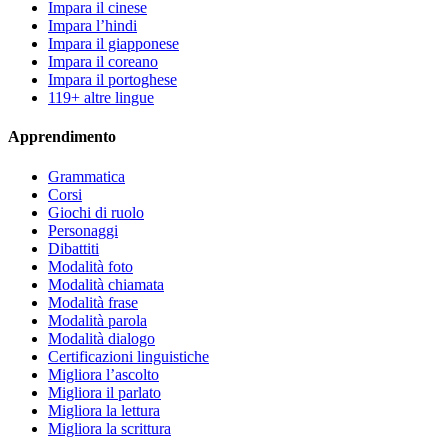
Impara il cinese
Impara l’hindi
Impara il giapponese
Impara il coreano
Impara il portoghese
119+ altre lingue
Apprendimento
Grammatica
Corsi
Giochi di ruolo
Personaggi
Dibattiti
Modalità foto
Modalità chiamata
Modalità frase
Modalità parola
Modalità dialogo
Certificazioni linguistiche
Migliora l’ascolto
Migliora il parlato
Migliora la lettura
Migliora la scrittura